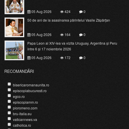
05 Aug 2026
424
0
50 de ani de la asasinarea părintelui Vasile Zăpârțan
05 Aug 2026
164
0
Papa Leon al XIV-lea va vizita Uruguay, Argentina și Peru
între 6 și 17 noiembrie 2026
05 Aug 2026
172
0
RECOMANDĂRI
bisericaromanaunita.ro
episcopiabucuresti.ro
egco.ro
episcopiamm.ro
pioromeno.com
bru-italia.eu
vaticannews.va
catholica.ro