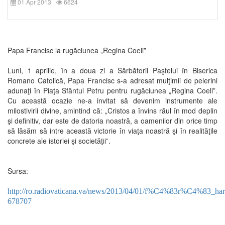
01 Apr 2013
6624
Papa Francisc la rugăciunea „Regina Coeli”
Luni, 1 aprilie, în a doua zi a Sărbătorii Paştelui în Biserica
Romano Catolică, Papa Francisc s-a adresat mulţimii de pelerini
adunaţi în Piaţa Sfântul Petru pentru rugăciunea „Regina Coeli”.
Cu această ocazie ne-a invitat să devenim instrumente ale
milostivirii divine, amintind că: „Cristos a învins răul în mod deplin
şi definitiv, dar este de datoria noastră, a oamenilor din orice timp
să lăsăm să intre această victorie în viaţa noastră şi în realităţile
concrete ale istoriei şi societăţii”.
Sursa:
http://ro.radiovaticana.va/news/2013/04/01/f%C4%83r%C4%83_h
678707