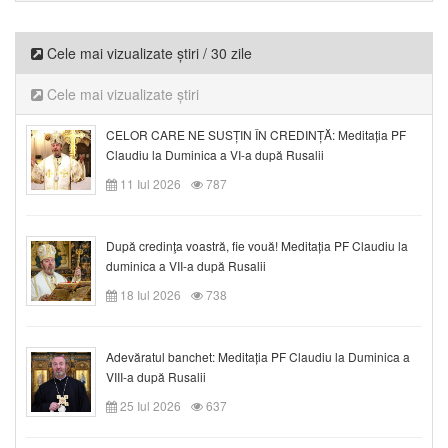
Cele mai vizualizate știri / 30 zile
Cele mai vizualizate știri
CELOR CARE NE SUSȚIN ÎN CREDINȚĂ: Meditația PF
Claudiu la Duminica a VI-a după Rusalii
11 Iul 2026
787
După credinţa voastră, fie vouă! Meditația PF Claudiu la
duminica a VII-a după Rusalii
18 Iul 2026
738
Adevăratul banchet: Meditația PF Claudiu la Duminica a
VIII-a după Rusalii
25 Iul 2026
637