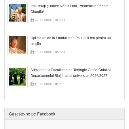
Întru mulți și binecuvântați ani, Preafericite Părinte
Claudiu!
22 Iul 2026
611
Opt sfaturi de la Sfântul Ioan Paul al II-lea pentru un
creștin
08 Iul 2026
581
Admiterea la Facultatea de Teologie Greco-Catolică –
Departamentul Blaj în anul universitar 2026/2027
10 Iul 2026
522
Gaseste-ne pe Facebook