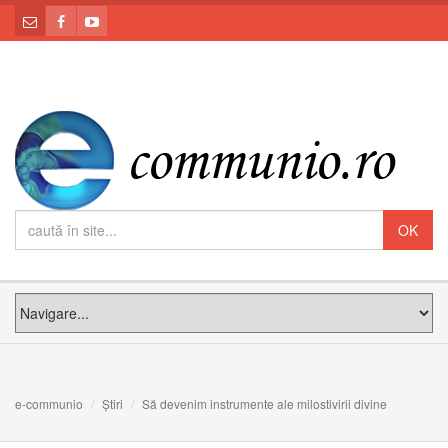
e-communio
Știri
Să devenim instrumente ale milostivirii divine