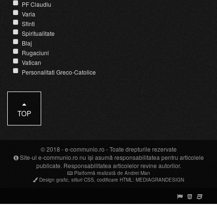
PF Claudiu
Varia
Sfinti
Spiritualitate
Blaj
Rugaciuni
Vatican
Personalitati Greco-Catolice
TOP
© 2018 -
e-communio.ro
- Toate drepturile rezervate
Site-ul e-communio.ro nu își asumă responsabilitatea pentru articolele
publicate. Responsabilitatea articolelor revine autorilor.
Platformă realizată de Andrei Man
Design grafic
,
stiluri CSS
,
codificare HTML
:
MEDIAGRANDESIGN