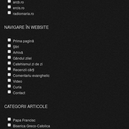
arcb.ro
ercis.ro
radiomaria.ro
NAVIGARE ÎN WEBSITE
Prima pagină
Știri
Arhivă
Gândul zilei
Catehismul zi de zi
Recenzii cărți
Comentariu evanghelic
Video
Curia
Contact
CATEGORII ARTICOLE
Papa Francisc
Biserica Greco-Catolica