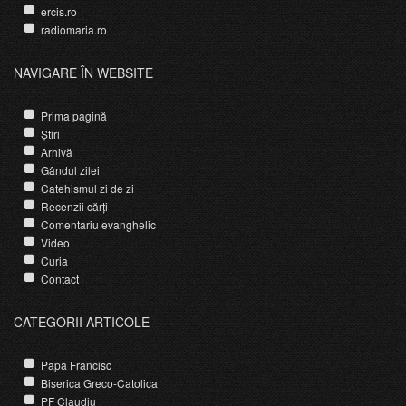
ercis.ro
radiomaria.ro
NAVIGARE ÎN WEBSITE
Prima pagină
Știri
Arhivă
Gândul zilei
Catehismul zi de zi
Recenzii cărți
Comentariu evanghelic
Video
Curia
Contact
CATEGORII ARTICOLE
Papa Francisc
Biserica Greco-Catolica
PF Claudiu