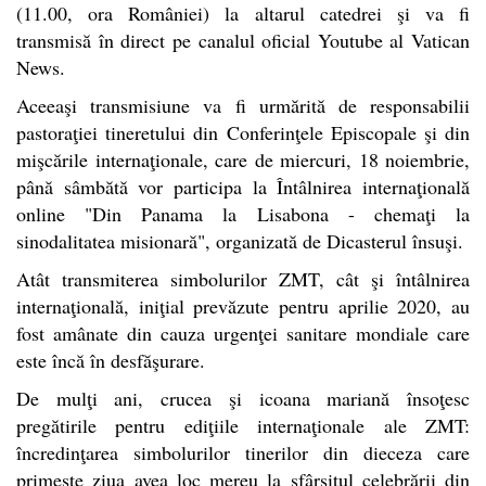
(11.00, ora României) la altarul catedrei şi va fi
transmisă în direct pe canalul oficial Youtube al Vatican
News.
Aceeaşi transmisiune va fi urmărită de responsabilii
pastoraţiei tineretului din Conferinţele Episcopale şi din
mişcările internaţionale, care de miercuri, 18 noiembrie,
până sâmbătă vor participa la Întâlnirea internaţională
online "Din Panama la Lisabona - chemaţi la
sinodalitatea misionară", organizată de Dicasterul însuşi.
Atât transmiterea simbolurilor ZMT, cât şi întâlnirea
internaţională, iniţial prevăzute pentru aprilie 2020, au
fost amânate din cauza urgenţei sanitare mondiale care
este încă în desfăşurare.
De mulţi ani, crucea şi icoana mariană însoţesc
pregătirile pentru ediţiile internaţionale ale ZMT:
încredinţarea simbolurilor tinerilor din dieceza care
primeşte ziua avea loc mereu la sfârşitul celebrării din