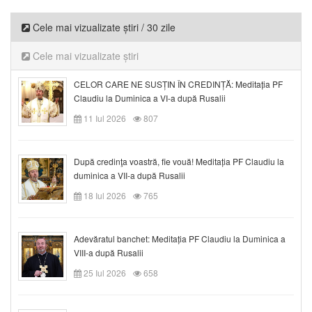
Cele mai vizualizate știri / 30 zile
Cele mai vizualizate știri
CELOR CARE NE SUSȚIN ÎN CREDINȚĂ: Meditația PF
Claudiu la Duminica a VI-a după Rusalii
11 Iul 2026
807
După credinţa voastră, fie vouă! Meditația PF Claudiu la
duminica a VII-a după Rusalii
18 Iul 2026
765
Adevăratul banchet: Meditația PF Claudiu la Duminica a
VIII-a după Rusalii
25 Iul 2026
658