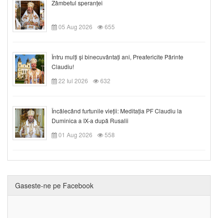
Zâmbetul speranței
05 Aug 2026
655
Întru mulți și binecuvântați ani, Preafericite Părinte
Claudiu!
22 Iul 2026
632
Încălecând furtunile vieții: Meditația PF Claudiu la
Duminica a IX-a după Rusalii
01 Aug 2026
558
Gaseste-ne pe Facebook