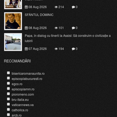
08 Aug 2026
214
0
SFÂNTUL DOMINIC
08 Aug 2026
101
0
Papa, în dialog cu tinerii la Assisi: Să construim o civilizație a
iubirii
07 Aug 2026
194
0
RECOMANDĂRI
bisericaromanaunita.ro
episcopiabucuresti.ro
egco.ro
episcopiamm.ro
pioromeno.com
bru-italia.eu
vaticannews.va
catholica.ro
arcb.ro