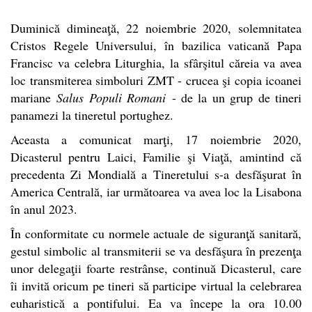
Duminică dimineaţă, 22 noiembrie 2020, solemnitatea
Cristos Regele Universului, în bazilica vaticană Papa
Francisc va celebra Liturghia, la sfârşitul căreia va avea
loc transmiterea simboluri ZMT - crucea şi copia icoanei
mariane
Salus Populi Romani
- de la un grup de tineri
panamezi la tineretul portughez.
Aceasta a comunicat marţi, 17 noiembrie 2020,
Dicasterul pentru Laici, Familie şi Viaţă, amintind că
precedenta Zi Mondială a Tineretului s-a desfăşurat în
America Centrală, iar următoarea va avea loc la Lisabona
în anul 2023.
În conformitate cu normele actuale de siguranţă sanitară,
gestul simbolic al transmiterii se va desfăşura în prezenţa
unor delegaţii foarte restrânse, continuă Dicasterul, care
îi invită oricum pe tineri să participe virtual la celebrarea
euharistică a pontifului. Ea va începe la ora 10.00