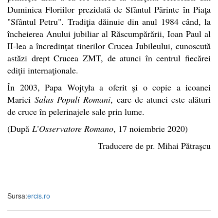
Duminica Floriilor prezidată de Sfântul Părinte în Piaţa
"Sfântul Petru". Tradiţia dăinuie din anul 1984 când, la
încheierea Anului jubiliar al Răscumpărării, Ioan Paul al
II-lea a încredinţat tinerilor Crucea Jubileului, cunoscută
astăzi drept Crucea ZMT, de atunci în centrul fiecărei
ediţii internaţionale.
În 2003, Papa Wojtyła a oferit şi o copie a icoanei
Mariei
Salus Populi Romani
, care de atunci este alături
de cruce în pelerinajele sale prin lume.
(După
L’Osservatore Romano
,
17 noiembrie 2020)
Traducere de pr. Mihai Pătraşcu
Sursa:
ercis.ro