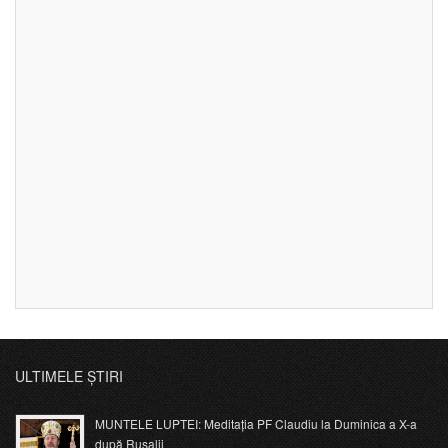
ULTIMELE ȘTIRI
MUNTELE LUPTEI: Meditația PF Claudiu la Duminica a X-a
după Rusalii