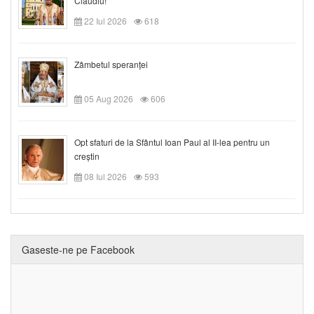
Claudiu!
22 Iul 2026
618
Zâmbetul speranței
05 Aug 2026
606
Opt sfaturi de la Sfântul Ioan Paul al II-lea pentru un
creștin
08 Iul 2026
593
Gaseste-ne pe Facebook