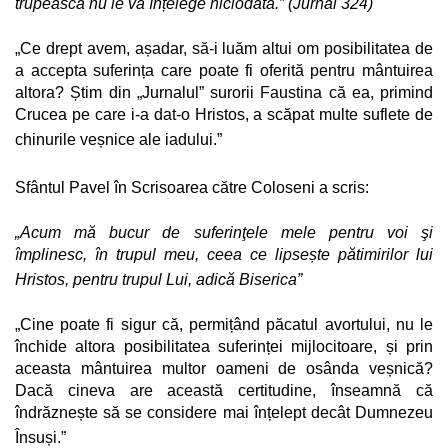
trupească nu le va înțelege niciodată.” (Jurnal 324)
„Ce drept avem, așadar, să-i luăm altui om posibilitatea de
a accepta suferința care poate fi oferită pentru mântuirea
altora? Știm din „Jurnalul” surorii Faustina că ea, primind
Crucea pe care i-a dat-o Hristos, a scăpat multe suflete de
chinurile veșnice ale iadului.”
Sfântul Pavel în Scrisoarea către Coloseni a scris:
„Acum mă bucur de suferinţele mele pentru voi şi
împlinesc, în trupul meu, ceea ce lipsește pătimirilor lui
Hristos, pentru trupul Lui, adică Biserica”
„Cine poate fi sigur că, permițând păcatul avortului, nu le
închide altora posibilitatea suferinței mijlocitoare, și prin
aceasta mântuirea multor oameni de osânda veșnică?
Dacă cineva are această certitudine, înseamnă că
îndrăznește să se considere mai înțelept decât Dumnezeu
Însuși.”