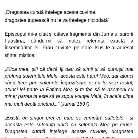
„Dragostea curată înțelege aceste cuvinte,
dragostea trupească nu le va înțelege niciodată”
Episcopul mi-a citat și câteva fragmente din Jurnalul surorii
Faustina, dându-mi să notez referința exactă a
însemnărilor ei. Erau cuvinte pe care Isus le-a adresat
sfintei mistice:
„Fiica mea, știi că dacă îți dau să simți și să cunoști mai
profund suferințele Mele, acesta este harul Meu; dar atunci
când treci prin suferințe îngrozitoare și nu le vezi rostul,
atunci iei parte la Patima Mea și te fac să te asemeni cu
mine; partea ta este să te supui voinței Mele, în acele clipe
mai mult decât oricând...” (Jurnal 1697)
„Există un singur preț cu care se cumpără sufletele - și
aceasta este suferința unită cu suferința Mea pe cruce.
Dragostea curată înțelege aceste cuvinte, dragostea