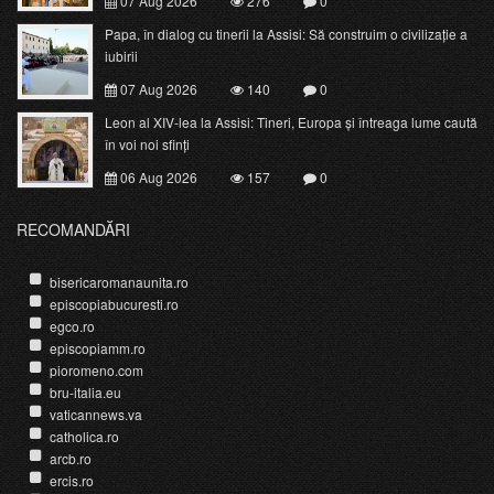
07 Aug 2026
276
0
Papa, în dialog cu tinerii la Assisi: Să construim o civilizație a
iubirii
07 Aug 2026
140
0
Leon al XIV-lea la Assisi: Tineri, Europa și întreaga lume caută
în voi noi sfinți
06 Aug 2026
157
0
RECOMANDĂRI
bisericaromanaunita.ro
episcopiabucuresti.ro
egco.ro
episcopiamm.ro
pioromeno.com
bru-italia.eu
vaticannews.va
catholica.ro
arcb.ro
ercis.ro