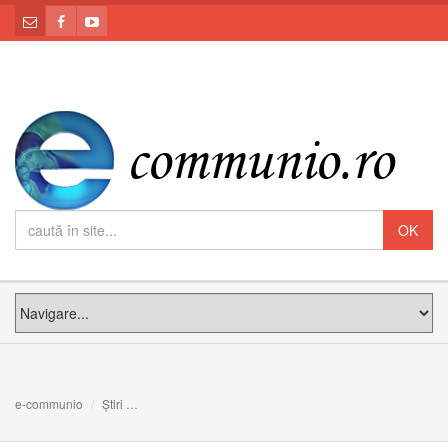
e-communio
Știri
„Nu există altă cale de mântuire decât prin cruce”: ulti