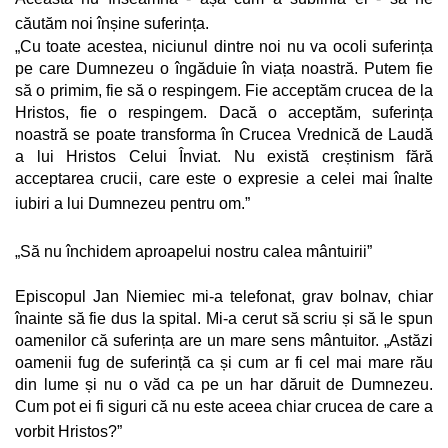
căutăm noi înșine suferința.
„Cu toate acestea, niciunul dintre noi nu va ocoli suferința
pe care Dumnezeu o îngăduie în viața noastră. Putem fie
să o primim, fie să o respingem. Fie acceptăm crucea de la
Hristos, fie o respingem. Dacă o acceptăm, suferința
noastră se poate transforma în Crucea Vrednică de Laudă
a lui Hristos Celui Înviat. Nu există creștinism fără
acceptarea crucii, care este o expresie a celei mai înalte
iubiri a lui Dumnezeu pentru om.”
„Să nu închidem aproapelui nostru calea mântuirii”
Episcopul Jan Niemiec mi-a telefonat, grav bolnav, chiar
înainte să fie dus la spital. Mi-a cerut să scriu și să le spun
oamenilor că suferința are un mare sens mântuitor. „Astăzi
oamenii fug de suferință ca și cum ar fi cel mai mare rău
din lume și nu o văd ca pe un har dăruit de Dumnezeu.
Cum pot ei fi siguri că nu este aceea chiar crucea de care a
vorbit Hristos?”