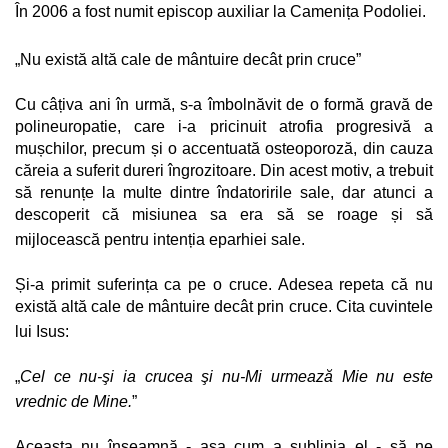
În 2006 a fost numit episcop auxiliar la Camenița Podoliei.
„Nu există altă cale de mântuire decât prin cruce”
Cu câțiva ani în urmă, s-a îmbolnăvit de o formă gravă de
polineuropatie, care i-a pricinuit atrofia progresivă a
mușchilor, precum și o accentuată osteoporoză, din cauza
căreia a suferit dureri îngrozitoare. Din acest motiv, a trebuit
să renunțe la multe dintre îndatoririle sale, dar atunci a
descoperit că misiunea sa era să se roage și să
mijlocească pentru intenția eparhiei sale.
Și-a primit suferința ca pe o cruce. Adesea repeta că nu
există altă cale de mântuire decât prin cruce. Cita cuvintele
lui Isus:
„
Cel ce nu-şi ia crucea şi nu-Mi urmează Mie nu este
vrednic de Mine.
”
Aceasta nu înseamnă - așa cum a sublinia el - să ne