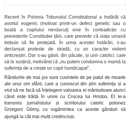
Recent în Polonia Tribunalul Constituțional a hotărât că
avortul eugenic (motivat printr-un defect genetic sau o
boală a copilului nenăscut) vine în contradicție cu
prevederile Constituției țării, care prevede că viața umană
trebuie să fie protejată. În urma acestei hotărâri, s-au
declanșat proteste de stradă, cu un caracter violent
anticreștin. Dar s-au găsit, din păcate, și unii catolici, care
să le susțină, motivând că „nu putem condamna o mamă la
suferința de a crește un copil handicapat”.
Rândurile de mai jos sunt cuvintele de pe patul de moarte
ale unui om sfânt, care a cunoscut din plin suferința și a
vrut să ne facă să înțelegem valoarea ei mântuitoare atunci
când este trăită în unire cu Crucea lui Hristos. El le-a
transmis jurnalistului și scriitorului catolic polonez
Grzegorz Górny, cu rugămintea ca aceste gânduri să
ajungă la cât mai mulți credincioși.