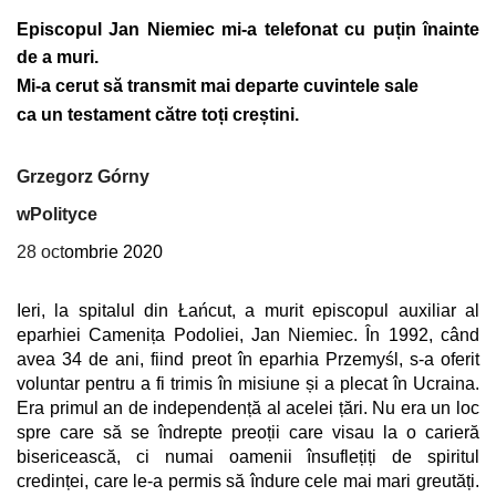
Episcopul Jan Niemiec mi-a telefonat cu puțin înainte
de a muri.
Mi-a cerut să transmit mai departe cuvintele sale
ca un testament către toți creștini.
Grzegorz Górny
wPolityce
28 oct
ombrie 2020
Ieri, la spitalul din Łańcut, a murit episcopul auxiliar al
eparhiei Camenița Podoliei, Jan Niemiec. În 1992, când
avea 34 de ani, fiind preot în eparhia Przemyśl, s-a oferit
voluntar pentru a fi trimis în misiune și a plecat în Ucraina.
Era primul an de independență al acelei țări. Nu era un loc
spre care să se îndrepte preoții care visau la o carieră
bisericească, ci numai oamenii însuflețiți de spiritul
credinței, care le-a permis să îndure cele mai mari greutăți.