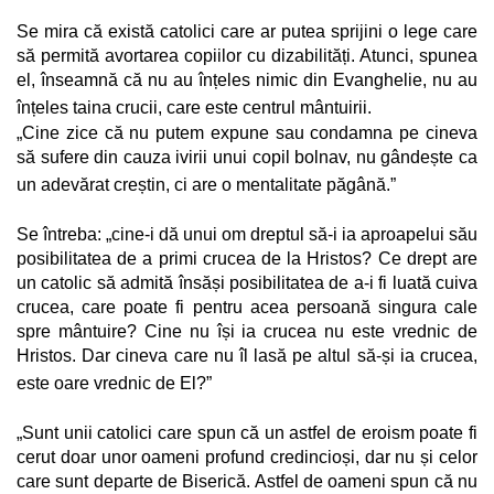
Se mira că există catolici care ar putea sprijini o lege care
să permită avortarea copiilor cu dizabilități. Atunci, spunea
el, înseamnă că nu au înțeles nimic din Evanghelie, nu au
înțeles taina crucii, care este centrul mântuirii.
„Cine zice că nu putem expune sau condamna pe cineva
să sufere din cauza ivirii unui copil bolnav, nu gândește ca
un adevărat creștin, ci are o mentalitate păgână.”
Se întreba: „cine-i dă unui om dreptul să-i ia aproapelui său
posibilitatea de a primi crucea de la Hristos? Ce drept are
un catolic să admită însăși posibilitatea de a-i fi luată cuiva
crucea, care poate fi pentru acea persoană singura cale
spre mântuire? Cine nu își ia crucea nu este vrednic de
Hristos. Dar cineva care nu îl lasă pe altul să-și ia crucea,
este oare vrednic de El?”
„Sunt unii catolici care spun că un astfel de eroism poate fi
cerut doar unor oameni profund credincioși, dar nu și celor
care sunt departe de Biserică. Astfel de oameni spun că nu