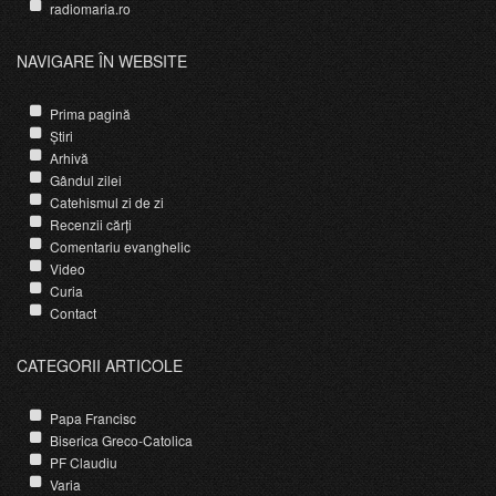
radiomaria.ro
NAVIGARE ÎN WEBSITE
Prima pagină
Știri
Arhivă
Gândul zilei
Catehismul zi de zi
Recenzii cărți
Comentariu evanghelic
Video
Curia
Contact
CATEGORII ARTICOLE
Papa Francisc
Biserica Greco-Catolica
PF Claudiu
Varia