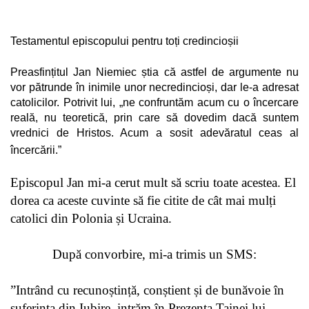
Testamentul episcopului pentru toți credincioșii
Preasfințitul Jan Niemiec știa că astfel de argumente nu
vor pătrunde în inimile unor necredincioși, dar le-a adresat
catolicilor. Potrivit lui, „ne confruntăm acum cu o încercare
reală, nu teoretică, prin care să dovedim dacă suntem
vrednici de Hristos. Acum a sosit adevăratul ceas al
încercării.”
Episcopul Jan mi-a cerut mult să scriu toate acestea. El
dorea ca aceste cuvinte să fie citite de cât mai mulți
catolici din Polonia și Ucraina.
După convorbire, mi-a trimis un SMS:
”Intrând cu recunoștință, conștient și de bunăvoie în
suferința din Iubire, intrăm în Prezența Tainei lui