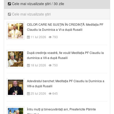
Cele mai vizualizate știri / 30 zile
Cele mai vizualizate știri
CELOR CARE NE SUSȚIN ÎN CREDINȚĂ: Meditația PF
Claudiu la Duminica a VI-a după Rusalii
11 Iul 2026
793
După credinţa voastră, fie vouă! Meditația PF Claudiu la
duminica a VII-a după Rusalii
18 Iul 2026
750
Adevăratul banchet: Meditația PF Claudiu la Duminica a
VIII-a după Rusalii
25 Iul 2026
645
Întru mulți și binecuvântați ani, Preafericite Părinte