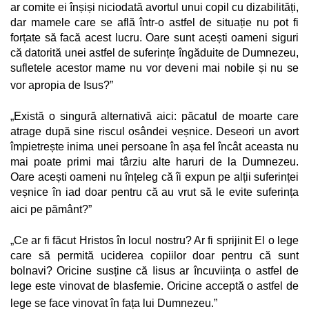
ar comite ei înșiși niciodată avortul unui copil cu dizabilități,
dar mamele care se află într-o astfel de situație nu pot fi
forțate să facă acest lucru. Oare sunt acești oameni siguri
că datorită unei astfel de suferințe îngăduite de Dumnezeu,
sufletele acestor mame nu vor deveni mai nobile și nu se
vor apropia de Isus?”
„Există o singură alternativă aici: păcatul de moarte care
atrage după sine riscul osândei veșnice. Deseori un avort
împietrește inima unei persoane în așa fel încât aceasta nu
mai poate primi mai târziu alte haruri de la Dumnezeu.
Oare acești oameni nu înțeleg că îi expun pe alții suferinței
veșnice în iad doar pentru că au vrut să le evite suferința
aici pe pământ?”
„Ce ar fi făcut Hristos în locul nostru? Ar fi sprijinit El o lege
care să permită uciderea copiilor doar pentru că sunt
bolnavi? Oricine susține că Iisus ar încuviința o astfel de
lege este vinovat de blasfemie. Oricine acceptă o astfel de
lege se face vinovat în fața lui Dumnezeu.”