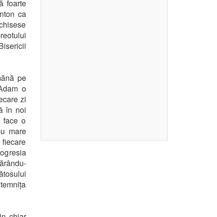
ă foarte
Anton ca
nchisese
reotului
isericii
amănă pe
u Adam o
ecare zi
ă în noi
e face o
 cu mare
 fiecare
rogresia
părându-
ătosului
 temnița
in chiar