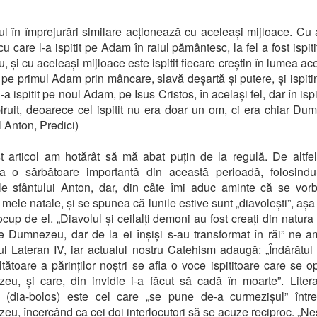
ul în împrejurări similare acționează cu aceleași mijloace. Cu
cu care l-a ispitit pe Adam în raiul pământesc, la fel a fost ispiti
u, și cu aceleași mijloace este ispitit fiecare creștin în lumea ac
it pe primul Adam prin mâncare, slavă deșartă și putere, și ispitin
l-a ispitit pe noul Adam, pe Isus Cristos, în același fel, dar în ispi
biruit, deoarece cel ispitit nu era doar un om, ci era chiar Du
l Anton, Predici)
t articol am hotărât să mă abat puțin de la regulă. De altfe
a o sărbătoare importantă din această perioadă, folosind
le sfântului Anton, dar, din câte îmi aduc aminte că se vor
e mele natale, și se spunea că lunile estive sunt „diavolești”, așa
cup de el. „Diavolul și ceilalți demoni au fost creați din natura 
e Dumnezeu, dar de la ei înșiși s-au transformat în răi” ne a
ul Lateran IV, iar actualul nostru Catehism adaugă: „Îndărătul 
tătoare a părinților noștri se afla o voce ispititoare care se o
u, și care, din invidie i-a făcut să cadă în moarte”. Liter
l” (dia-bolos) este cel care „se pune de-a curmezișul” într
u, încercând ca cei doi interlocutori să se acuze reciproc. „Ne