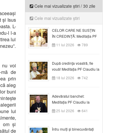
Cele mai vizualizate știri / 30 zile
 aceeași
Cele mai vizualizate știri
t și Isus
easta. L-
CELOR CARE NE SUSȚIN
du-l l-a
ÎN CREDINȚĂ: Meditația PF
tirea lui
Claudiu la Duminica a VI-a
11 Iul 2026
789
mnezeu”.
după Rusalii
După credinţa voastră, fie
l nu voi
vouă! Meditația PF Claudiu la
u-mă de
duminica a VII-a după Rusalii
bea prin
18 Iul 2026
742
 că aleg
lor buni
Adevăratul banchet:
mintește
Meditația PF Claudiu la
alegerii
Duminica a VIII-a după
pune lui
25 Iul 2026
641
Rusalii
almente,
e om și
Întru mulți și binecuvântați
sătul de