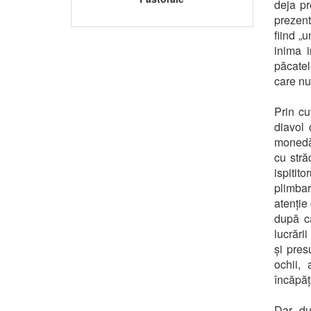
deja pr
prezent
fiind „
inima i
păcatel
care nu
Prin cu
diavol 
monedă 
cu stră
ispitit
plimbar
atenție
după câ
lucrări
și pres
ochii, 
încăpățâ
Dar, du