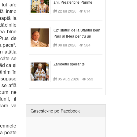
ani, Preafericite Părinte
 lui are
Claudiu!
ă într-o
22 Iul 2026
614
eaptă la
dăcinile
Opt sfaturi de la Sfântul Ioan
rea bine
Paul al II-lea pentru un
 Pius de
creștin
a pace”.
08 Iul 2026
584
n atâția
 câte se
Zâmbetul speranței
ăd ca și
âlnim în
resupuse
05 Aug 2026
553
 se află
a cum ne
nii, îl
care va
Gaseste-ne pe Facebook
 semnele
ra poate