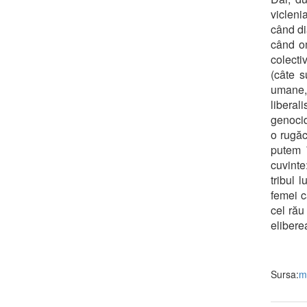
vicleni
când di
când om
colecti
(câte s
umane, 
liberal
genocid
o rugăc
putem 
cuvinte
tribul 
femei c
cel rău
elibere
Sursa:
m