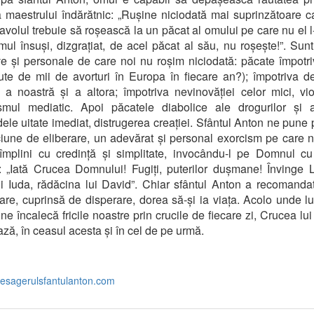
a maestrului îndărătnic: „Rușine niciodată mai suprinzătoare c
avolul trebuie să roșească la un păcat al omului pe care nu el l-
ul însuși, dizgrațiat, de acel păcat al său, nu roșește!”. Sun
ve și personale de care noi nu roșim niciodată: păcate împotriv
ute de mii de avorturi în Europa în fiecare an?); împotriva de
a noastră și a altora; împotriva nevinovăției celor mici, vi
ismul mediatic. Apoi păcatele diabolice ale drogurilor și av
ele uitate imediat, distrugerea creației. Sfântul Anton ne pune
iune de eliberare, un adevărat și personal exorcism pe care noi
împlini cu credință și simplitate, invocându-l pe Domnul cu
: „Iată Crucea Domnului! Fugiți, puterilor dușmane! Învinge 
lui Iuda, rădăcina lui David”. Chiar sfântul Anton a recomanda
are, cuprinsă de disperare, dorea să-și ia viața. Acolo unde lu
 ne încalecă fricile noastre prin crucile de fiecare zi, Crucea lui
ază, în ceasul acesta și în cel de pe urmă.
esagerulsfantulanton.com