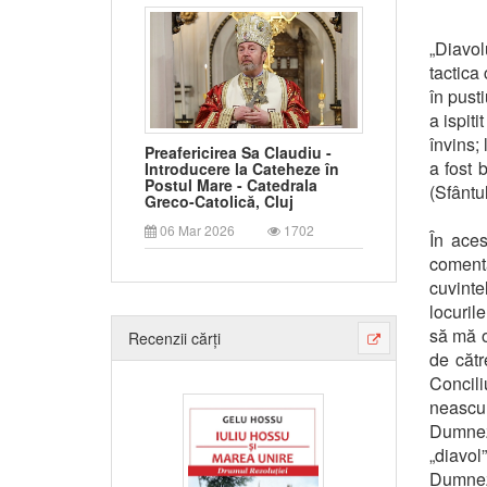
„Diavol
tactica 
în pusti
a ispit
învins; 
Preafericirea Sa Claudiu -
a fost 
Introducere la Cateheze în
Postul Mare - Catedrala
(Sfântu
Greco-Catolică, Cluj
06 Mar 2026
1702
În aces
coment
cuvinte
locuril
să mă o
Recenzii cărți
de cătr
Concili
neascul
Dumneze
„diavo
Dumneze