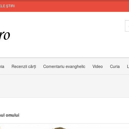
LE ȘTIRI
Le
nia
Recenzii cărți
Comentariu evanghelic
Video
Curia
L
ul omului