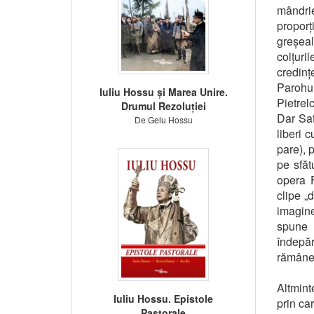
mândrie
proporț
greșeal
colțuri
credinț
Parohul
Iuliu Hossu și Marea Unire.
Pietrel
Drumul Rezoluției
Dar Sat
De Gelu Hossu
liberi 
pare), 
pe sfăt
opera F
clipe „
imagine
spune 
îndepă
rămâne 
Altmint
Iuliu Hossu. Epistole
prin ca
Pastorale