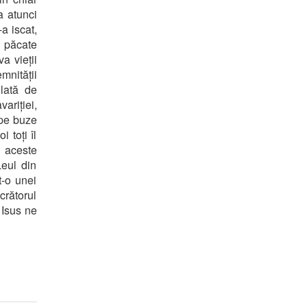
a atunci
a iscat,
t păcate
a vieții
mnității
olată de
ariției,
 pe buze
 toți îl
 aceste
Leul din
t-o unei
crătorul
 Isus ne