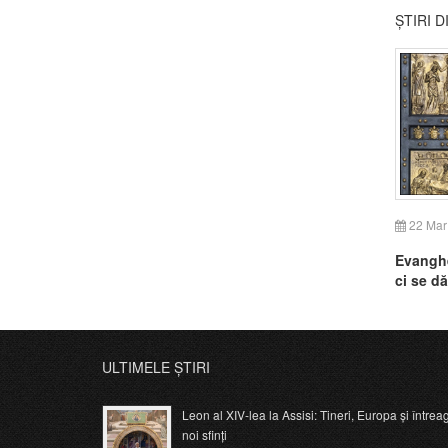
ȘTIRI 
22 Mar
Evanghe
ci se dă
ULTIMELE ȘTIRI
Leon al XIV-lea la Assisi: Tineri, Europa și întrea
noi sfinți