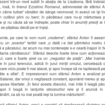
ezent într-un mod subtil în abația de la Lisabona, fără îndoial
, însă, în tiranul Ezzelino Romanul, admonestat de sfântul 
un câine turbat” vărsător de sânge nevinovat; în avarul ce își î
n cufărul plini cu bani; în păcătosul care nu-și mărturisea p
e și nu căuta să se îndrepte; poate chiar în anumiți preoți ai B
 se pășteau decât pe ei înșiși.
vinte, pe care le vom numi „moderne”, sfântul Anton îl ase
cu un „exactor” teribil care „o dată i-a dat părintelui nostr
a păcatului, iar acum nu mai contenește s-o ceară înapoi în fi
dania cămătarului”. Sfântul descrie foarte bine cum acționeaz
orul, care e foarte șiret ca un „negustor de piață”: „Mai înaint
e în jurul terenului, adică în jurul minții omului, cercetează
 care viciu poate fi mai atacat, și apoi începe să ne ispitească pe
te a aflat”. E impresionant cum sfântul Anton a analizat p
i Satanei, dar omul o neglijează constant, spunând mereu și a
upusa libertate: „În felul acesta diavolul, mai întâi îi leagă păc
apoi îl leagă în lanțurile obiceiurilor rele și îl aruncă în
nării, ca să nu mai poată ieși la lumina mărturisirii”.
pă sfântul Anton, omul e capabil să depășească răutatea pr