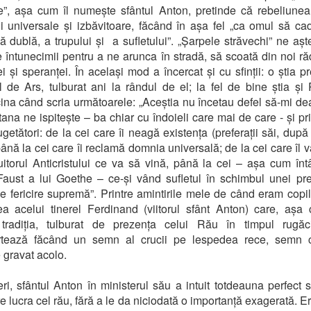
”, așa cum îl numește sfântul Anton, pretinde că rebeliunea
ii universale și izbăvitoare, făcând în așa fel „ca omul să cad
ă dublă, a trupului și a sufletului”. „Șarpele străvechi” ne așt
le întunecimii pentru a ne arunca în stradă, să scoată din noi ră
ei și speranței. În același mod a încercat și cu sfinții: o știa p
 de Ars, tulburat ani la rândul de el; la fel de bine știa și
cina când scria următoarele: „Aceștia nu încetau defel să-mi de
ana ne ispitește – ba chiar cu îndoieli care mai de care - și pri
cugetători: de la cei care îi neagă existența (preferații săi, după
până la cei care îi reclamă domnia universală; de la cei care îl v
uitorul Anticristului ce va să vină, până la cei – așa cum înt
aust a lui Goethe – ce-și vând sufletul în schimbul unei p
de fericire supremă”. Printre amintirile mele de când eram copil
a acelui tinerel Ferdinand (viitorul sfânt Anton) care, aș
tradiția, tulburat de prezența celui Rău în timpul rugăciu
rtează făcând un semn al crucii pe lespedea rece, semn 
gravat acolo.
eri, sfântul Anton în ministerul său a intuit totdeauna perfect
re lucra cel rău, fără a le da niciodată o importanță exagerată. E