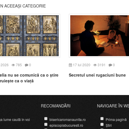
DIN ACEEAȘI CATEGORIE
 2026
785
0
17 Iul 2020
3191
0
lia nu se comunică ca o știre
Secretul unei rugaciuni bune
ruiește ca o viață
RECOMANDĂRI
NAVIGARE ÎN W
ga lume caută în voi
bisericaromanaunita.ro
Prima pagină
episcopiabucuresti.ro
Știri