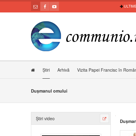
ULTIME
Știri
Arhivă
Vizita Papei Francisc în Româ
Dușmanul omului
Știri video
Dușman