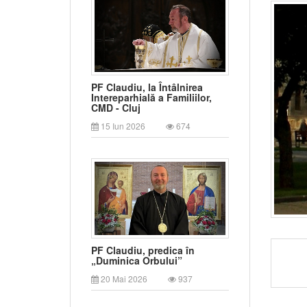
PF Claudiu, la Întâlnirea
Intereparhială a Familiilor,
CMD - Cluj
15 Iun 2026
674
PF Claudiu, predica în
„Duminica Orbului”
20 Mai 2026
937