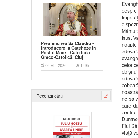
Evanghe
despre 
Împărăț
dispozi
Mântuit
Isus. V
Preafericirea Sa Claudiu -
noapte
Introducere la Cateheze în
adevăr
Postul Mare - Catedrala
Greco-Catolică, Cluj
evanghe
celor c
06 Mar 2026
1695
obișnu
adevăr
coboară
noastră
Recenzii cărți
ne salv
care du
centrul 
Dumnez
Fiul Să
viaţă v