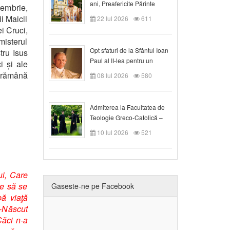
ani, Preafericite Părinte
tembrie,
Claudiu!
i Maicii
22 Iul 2026
611
i Cruci,
misterul
Opt sfaturi de la Sfântul Ioan
tru Isus
Paul al II-lea pentru un
i și ale
creștin
ă rămână
08 Iul 2026
580
Admiterea la Facultatea de
Teologie Greco-Catolică –
Departamentul Blaj în anul
10 Iul 2026
521
universitar 2026/2027
ui, Care
ie să se
Gaseste-ne pe Facebook
bă viaţă
l-Născut
Căci n-a