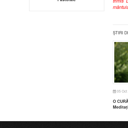
trimis
mântuia
ȘTIRI 
05 Oct
O CURĂ
Meditaț
XX-a du