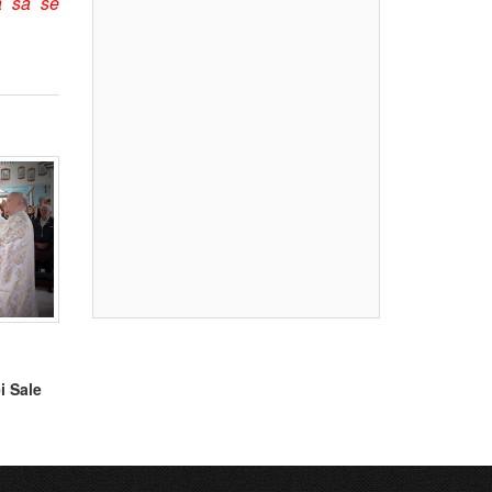
a să se
i Sale