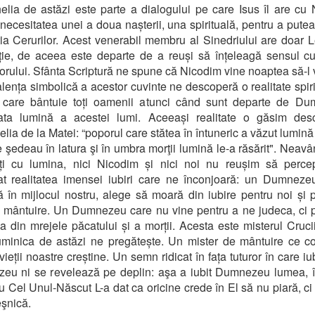
lia de astăzi este parte a dialogului pe care Isus îl are cu
necesitatea unei a doua nașterii, una spirituală, pentru a putea 
ia Cerurilor. Acest venerabil membru al Sinedriului are doar 
ție, de aceea este departe de a reuși să înțeleagă sensul cu
orului. Sfânta Scriptură ne spune că Nicodim vine noaptea să-l
alența simbolică a acestor cuvinte ne descoperă o realitate spiri
 care bântuie toți oamenii atunci când sunt departe de Du
ata lumină a acestei lumi. Aceeași realitate o găsim desc
lia de la Matei: “poporul care stătea în întuneric a văzut lumină
e şedeau în latura şi în umbra morţii lumină le-a răsărit". Neavâ
iți cu lumina, nici Nicodim și nici noi nu reușim să perc
at realitatea imensei iubiri care ne înconjoară: un Dumneze
 în mijlocul nostru, alege să moară din iubire pentru noi și 
 mântuire. Un Dumnezeu care nu vine pentru a ne judeca, ci 
a din mrejele păcatului și a morții. Acesta este misterul Cruci
minica de astăzi ne pregătește. Un mister de mântuire ce co
vieții noastre creștine. Un semn ridicat în fața tuturor în care iu
eu ni se revelează pe deplin: aşa a iubit Dumnezeu lumea, î
u Cel Unul-Născut L-a dat ca oricine crede în El să nu piară, ci
eşnică.