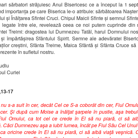
ri sărbatori străjuiesc Anul Bisericesc ce a început la 1 sep
d importanța pe care Biserica le-o atribuie: sărbătoarea Nașteri
i și Înălțarea Sfintei Cruci. Chipul Maicii Sfinte și semnul Sfinte
 legate între ele, revelează ceea ce noi putem cuprinde din 
ntei Treimi: dragostea lui Dumnezeu Tatăl, harul Domnului nos
 și împărtășirea Sfântului Spirit. Semne ale adevăratei Biseric
ților creștini, Sfânta Treime, Maica Sfântă și Sfânta Cruce s
rezente în sufletul nostru.
udiu
ul Curiei
,13-17
nu s-a suit în cer, decât Cel ce S-a coborât din cer, Fiul Omul
 cer. Şi după cum Moise a înălţat şarpele în pustie, aşa trebu
Fiul Omului, ca tot cel ce crede în El să nu piară, ci să ai
. Căci Dumnezeu aşa a iubit lumea, încât pe Fiul Său Cel Unu
 ca oricine crede în El să nu piară, ci să aibă viaţă veşnică. 