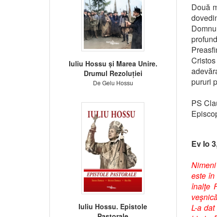
Două ma
dovedin
Domnulu
profund
Preasfi
Cristos
Iuliu Hossu și Marea Unire.
adevăra
Drumul Rezoluției
pururi p
De Gelu Hossu
PS Cla
Episcop
Ev Io 3
Nimeni 
este în
înalţe 
veşnică
Iuliu Hossu. Epistole
L-a dat
Pastorale