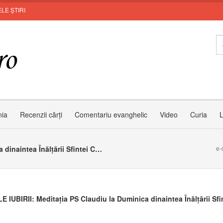
LE ȘTIRI
nia
Recenzii cărți
Comentariu evanghelic
Video
Curia
L
SEMNELE IUBIRII: Meditația PS Claudiu la Duminica dinaintea Înălțării Sfintei Cruci
e-
 IUBIRII: Meditația PS Claudiu la Duminica dinaintea Înălțării Sfi