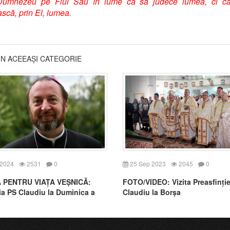
 Dumnezeu pe Fiul Său în lume ca să judece lumea, ci c
scă, prin El, lumea.
DIN ACEEAȘI CATEGORIE
 2024
2531
0
25 Sep 2023
2045
0
 PENTRU VIAȚA VEȘNICĂ:
FOTO/VIDEO: Vizita Preasfinție
ia PS Claudiu la Duminica a
Claudiu la Borșa
pă Rusalii