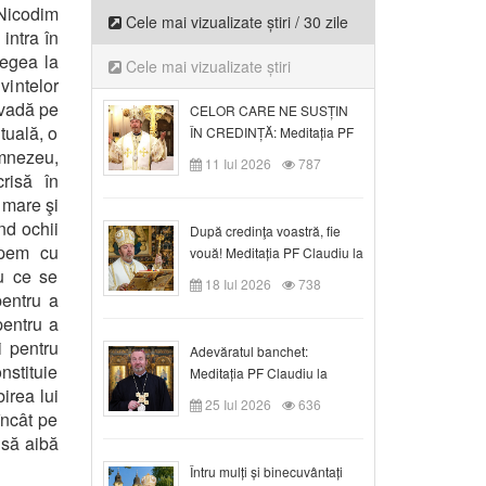
 Nicodim
Cele mai vizualizate știri / 30 zile
intra în
Legea la
Cele mai vizualizate știri
vintelor
 vadă pe
CELOR CARE NE SUSȚIN
tuală, o
ÎN CREDINȚĂ: Meditația PF
mnezeu,
Claudiu la Duminica a VI-a
11 Iul 2026
787
după Rusalii
risă în
 mare şi
nd ochii
După credinţa voastră, fie
epem cu
vouă! Meditația PF Claudiu la
u ce se
duminica a VII-a după Rusalii
18 Iul 2026
738
pentru a
pentru a
i pentru
Adevăratul banchet:
nstituie
Meditația PF Claudiu la
birea lui
Duminica a VIII-a după
25 Iul 2026
636
ncât pe
Rusalii
 să aibă
Întru mulți și binecuvântați