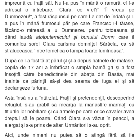
împreună cu fraţii săi. Nu i-a pus în mână o ramură, ci i-a
adresat o întrebare: “Clara, ce vrei?” “Îl vreau pe
Dumnezeu!”, a fost răspunsul pe care l-a dat de îndată şi i-
a pus în mână frumosul păr pe care Francisc i-l tăiase,
făcând-o mireasă a lui Dumnezeu pentru totdeauna şi
dând laudă
atotputernicului şi bunului Domn
care îi
comunica sorei Clara carisma domniţei Sărăcia, ca să
strălucească “între femei ca o lampă foarte luminoasă”.
După ce i-a fost tăiat părul şi şi-a depus hainele de mătase,
copila de 17 ani a îmbrăcat o simplă haină gri şi a fost
însoţită către benedictinele din abaţia din Bastia, mai
înainte ca părinţii să-şi dea seama de fuga ei şi să
declanşeze furtuna.
Asta însă nu a întârziat. Fraţii şi pretendenţii, descoperind
refugiul, s-au grăbit să meargă la mănăstire înarmaţi cu
titlurile lor nobiliare şi cu armele pe care orice cavaler avea
dreptul să le poarte. Când Clara s-a văzut în pericol, a
alergat şi s-a prins de altar. Urmăritorii s-au oprit.
Aici, unde nimeni nu putea să o atingă fără să fie