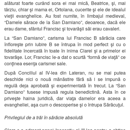
alăturat foarte curând sora ei mai mică, Beatrice, şi, mai
târziu, chiar şi mama ei, Ortolana, cucerite şi ele de idealul
vieţii evanghelice. Au fost numite, în limbajul medieval,
“Damele sărace de la San Damiano”, deoarece, dacă ele
erau dame, sfântul Francisc şi tovarăşii săi erau cavaleri.
La “San Damiano”, carisma lui Francisc B sărăcia care
înfloreşte prin iubire B se întrupa în mod perfect şi cu o
fidelitate încercată în toate în inima Clarei şi a primelor ei
tovarăşe. Lor, Francisc le-a dat o scurtă “formă de viaţă” ce
conţinea esenţa carismei sale.
După Conciliul al IV-lea din Lateran, nu se mai putea
deschide nici o nouă mănăstire fără să i se impună o
regulă deja aprobată şi experimentată în trecut. La “San
Damiano” fusese impusă regula benedictină. Asta în ce
priveşte haina juridică, dar viaţa damelor era aceea a
evangheliei, aşa cum o descoperise şi o întrupa Sărăcuţul.
Privilegiul de a trăi în sărăcie absolută