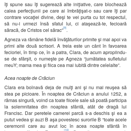
îţi spune sau îţi sugerează alte iniţiative, care blochează
calea perfecţiunii pe care ai îmbrăţişat-o sau care îţi par
contrare vocaţiei divine, deşi te vei purta cu tot respectul,
să nu-i urmezi însă sfatul lui, ci ataşează-te, fecioară
[9]
săracă, de Cristos cel sărac”
.
Agneza va rămâne fidelă învăţăturilor primite şi mai apoi va
primi alte două scrisori. A treia este un cânt în favoarea
fecioriei, în timp ce, în a patra, Clara, de acum apropiindu-
se de sfârşit, o numeşte pe Agneza “jumătatea sufletului
meuY; mama mea şi fiica cea mai iubită dintre celelalte”.
Acea noapte de Crăciun
Clara era bolnavă deja de mulţi ani şi nu mai reuşea să
stea pe picioare. În noaptea de Crăciun a anului 1252, a
rămas singură, voind ca toate fiicele sale să poată participa
la solemnitatea din noaptea sfântă, atât de dragă lui
Francisc. Dar peretele camerei parcă s-a deschis şi ea a
putut vedea şi auzi B aşa povestesc surorile B “toate acele
ceremonii care au avut loc în acea noapte sfântă în
[10]