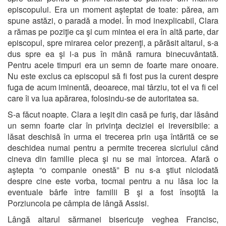
episcopului. Era un moment aşteptat de toate: părea, am
spune astăzi, o paradă a modei. În mod inexplicabil, Clara
a rămas pe poziţie ca şi cum mintea ei era în altă parte, dar
episcopul, spre mirarea celor prezenţi, a părăsit altarul, s-a
dus spre ea şi i-a pus în mână ramura binecuvântată.
Pentru acele timpuri era un semn de foarte mare onoare.
Nu este exclus ca episcopul să fi fost pus la curent despre
fuga de acum iminentă, deoarece, mai târziu, tot el va fi cel
care îi va lua apărarea, folosindu-se de autoritatea sa.
S-a făcut noapte. Clara a ieşit din casă pe furiş, dar lăsând
un semn foarte clar în privinţa deciziei ei ireversibile: a
lăsat deschisă în urma ei trecerea prin uşa întărită ce se
deschidea numai pentru a permite trecerea sicriului când
cineva din familie pleca şi nu se mai întorcea. Afară o
aştepta “o companie onestă” B nu s-a ştiut niciodată
despre cine este vorba, tocmai pentru a nu lăsa loc la
eventuale bârfe între familii B şi a fost însoţită la
Porziuncola pe câmpia de lângă Assisi.
Lângă altarul sărmanei bisericuţe veghea Francisc,