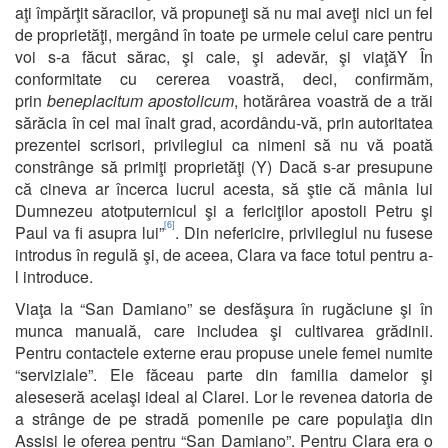
aţi împărţit săracilor, vă propuneţi să nu mai aveţi nici un fel
de proprietăţi, mergând în toate pe urmele celui care pentru
voi s-a făcut sărac, şi cale, şi adevăr, şi viaţăY În
conformitate cu cererea voastră, deci, confirmăm,
prin
beneplacitum apostolicum
, hotărârea voastră de a trăi
sărăcia în cel mai înalt grad, acordându-vă, prin autoritatea
prezentei scrisori, privilegiul ca nimeni să nu vă poată
constrânge să primiţi proprietăţi (Y) Dacă s-ar presupune
că cineva ar încerca lucrul acesta, să ştie că mânia lui
Dumnezeu atotputernicul şi a fericiţilor apostoli Petru şi
[6]
Paul va fi asupra lui”
. Din nefericire, privilegiul nu fusese
introdus în regulă şi, de aceea, Clara va face totul pentru a-
l introduce.
Viaţa la “San Damiano” se desfăşura în rugăciune şi în
munca manuală, care includea şi cultivarea grădinii.
Pentru contactele externe erau propuse unele femei numite
“serviziale”. Ele făceau parte din familia damelor şi
aleseseră acelaşi ideal al Clarei. Lor le revenea datoria de
a strânge de pe stradă pomenile pe care populaţia din
Assisi le oferea pentru “San Damiano”. Pentru Clara era o