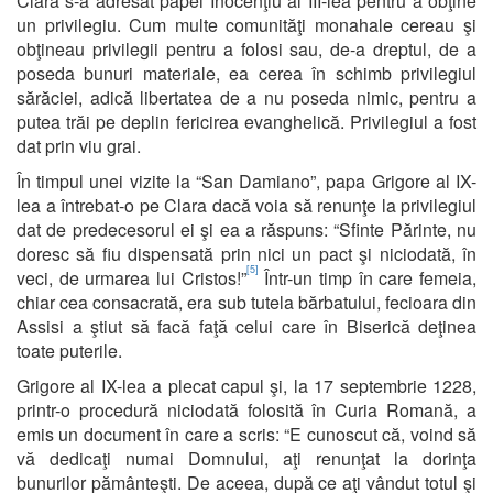
Clara s-a adresat papei Inocenţiu al III-lea pentru a obţine
un privilegiu. Cum multe comunităţi monahale cereau şi
obţineau privilegii pentru a folosi sau, de-a dreptul, de a
poseda bunuri materiale, ea cerea în schimb privilegiul
sărăciei, adică libertatea de a nu poseda nimic, pentru a
putea trăi pe deplin fericirea evanghelică. Privilegiul a fost
dat prin viu grai.
În timpul unei vizite la “San Damiano”, papa Grigore al IX-
lea a întrebat-o pe Clara dacă voia să renunţe la privilegiul
dat de predecesorul ei şi ea a răspuns: “Sfinte Părinte, nu
doresc să fiu dispensată prin nici un pact şi niciodată, în
[5]
veci, de urmarea lui Cristos!”
Într-un timp în care femeia,
chiar cea consacrată, era sub tutela bărbatului, fecioara din
Assisi a ştiut să facă faţă celui care în Biserică deţinea
toate puterile.
Grigore al IX-lea a plecat capul şi, la 17 septembrie 1228,
printr-o procedură niciodată folosită în Curia Romană, a
emis un document în care a scris: “E cunoscut că, voind să
vă dedicaţi numai Domnului, aţi renunţat la dorinţa
bunurilor pământeşti. De aceea, după ce aţi vândut totul şi