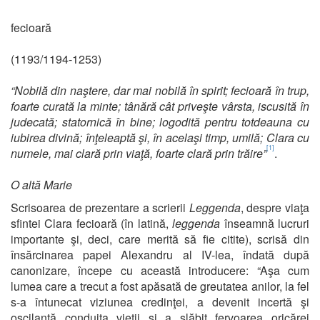
fecioară
(1193/1194-1253)
“Nobilă din naştere, dar mai nobilă în spirit; fecioară în trup,
foarte curată la minte; tânără cât priveşte vârsta, iscusită în
judecată; statornică în bine; logodită pentru totdeauna cu
iubirea divină; înţeleaptă şi, în acelaşi timp, umilă; Clara cu
[1]
numele, mai clară prin viaţă, foarte clară prin trăire”
.
O altă Marie
Scrisoarea de prezentare a scrierii
Leggenda
, despre viaţa
sfintei Clara fecioară (în latină,
leggenda
înseamnă lucruri
importante şi, deci, care merită să fie citite), scrisă din
însărcinarea papei Alexandru al IV-lea, îndată după
canonizare, începe cu această introducere: “Aşa cum
lumea care a trecut a fost apăsată de greutatea anilor, la fel
s-a întunecat viziunea credinţei, a devenit incertă şi
oscilantă conduita vieţii şi a slăbit fervoarea oricărei