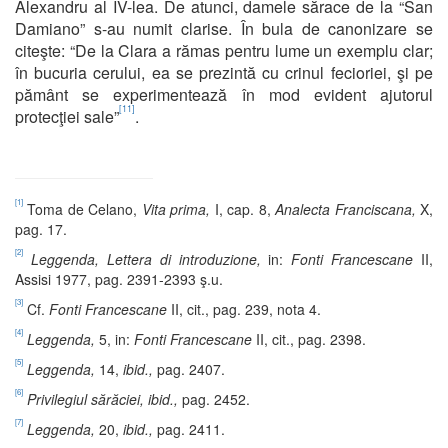
Alexandru al IV-lea. De atunci, damele sărace de la “San
Damiano” s-au numit clarise. În bula de canonizare se
citeşte: “De la Clara a rămas pentru lume un exemplu clar;
în bucuria cerului, ea se prezintă cu crinul fecioriei, şi pe
pământ se experimentează în mod evident ajutorul
[11]
protecţiei sale”
.
[1]
Toma de Celano,
Vita prima,
I, cap. 8,
Analecta Franciscana,
X,
pag. 17.
[2]
Leggenda, Lettera di introduzione,
in:
Fonti Francescane
II,
Assisi 1977, pag. 2391-2393 ş.u.
[3]
Cf.
Fonti Francescane
II, cit., pag. 239, nota 4.
[4]
Leggenda,
5, in:
Fonti Francescane
II, cit., pag. 2398.
[5]
Leggenda,
14,
ibid.,
pag. 2407.
[6]
Privilegiul sărăciei, ibid.,
pag. 2452.
[7]
Leggenda,
20,
ibid.,
pag. 2411.