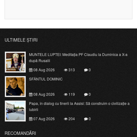
ULTIMELE ȘTIRI
MUNTELE LUPTEI: Meditația PF Claudiu la Duminica a X-a
după Rusalii
08 Aug 2026
313
0
SFÂNTUL DOMINIC
08 Aug 2026
119
0
Papa, în dialog cu tinerii la Assisi: Să construim o civilizație a
iubirii
07 Aug 2026
204
0
RECOMANDĂRI