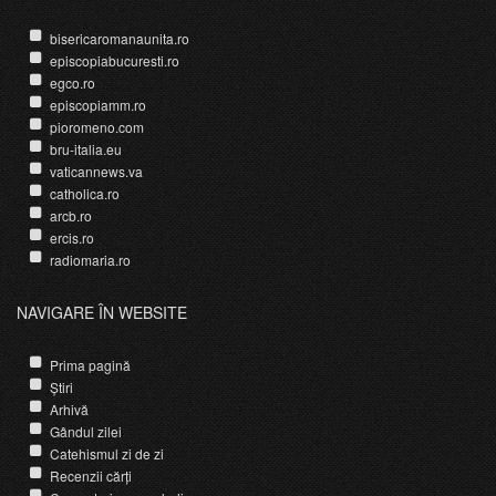
bisericaromanaunita.ro
episcopiabucuresti.ro
egco.ro
episcopiamm.ro
pioromeno.com
bru-italia.eu
vaticannews.va
catholica.ro
arcb.ro
ercis.ro
radiomaria.ro
NAVIGARE ÎN WEBSITE
Prima pagină
Știri
Arhivă
Gândul zilei
Catehismul zi de zi
Recenzii cărți