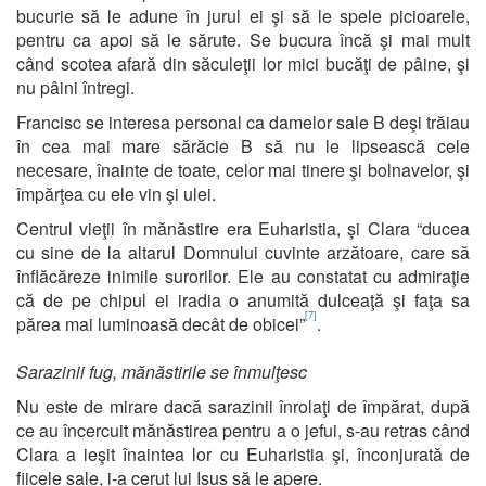
bucurie să le adune în jurul ei şi să le spele picioarele,
pentru ca apoi să le sărute. Se bucura încă şi mai mult
când scotea afară din săculeţii lor mici bucăţi de pâine, şi
nu pâini întregi.
Francisc se interesa personal ca damelor sale B deşi trăiau
în cea mai mare sărăcie B să nu le lipsească cele
necesare, înainte de toate, celor mai tinere şi bolnavelor, şi
împărţea cu ele vin şi ulei.
Centrul vieţii în mănăstire era Euharistia, şi Clara “ducea
cu sine de la altarul Domnului cuvinte arzătoare, care să
înflăcăreze inimile surorilor. Ele au constatat cu admiraţie
că de pe chipul ei iradia o anumită dulceaţă şi faţa sa
[7]
părea mai luminoasă decât de obicei”
.
Sarazinii fug, mănăstirile se înmulţesc
Nu este de mirare dacă sarazinii înrolaţi de împărat, după
ce au încercuit mănăstirea pentru a o jefui, s-au retras când
Clara a ieşit înaintea lor cu Euharistia şi, înconjurată de
fiicele sale, i-a cerut lui Isus să le apere.