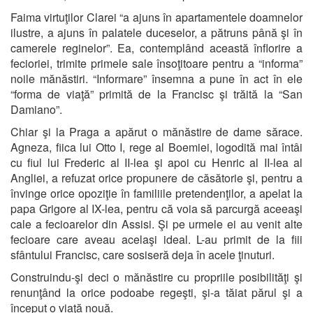
Faima virtuţilor Clarei “a ajuns în apartamentele doamnelor
ilustre, a ajuns în palatele duceselor, a pătruns până şi în
camerele reginelor”. Ea, contemplând această înflorire a
fecioriei, trimite primele sale însoţitoare pentru a “informa”
noile mănăstiri. “Informare” însemna a pune în act în ele
“forma de viaţă” primită de la Francisc şi trăită la “San
Damiano”.
Chiar şi la Praga a apărut o mănăstire de dame sărace.
Agneza, fiica lui Otto I, rege al Boemiei, logodită mai întâi
cu fiul lui Frederic al II-lea şi apoi cu Henric al II-lea al
Angliei, a refuzat orice propunere de căsătorie şi, pentru a
învinge orice opoziţie în familiile pretendenţilor, a apelat la
papa Grigore al IX-lea, pentru că voia să parcurgă aceeaşi
cale a fecioarelor din Assisi. Şi pe urmele ei au venit alte
fecioare care aveau acelaşi ideal. L-au primit de la fiii
sfântului Francisc, care sosiseră deja în acele ţinuturi.
Construindu-şi deci o mănăstire cu propriile posibilităţi şi
renunţând la orice podoabe regeşti, şi-a tăiat părul şi a
început o viaţă nouă.