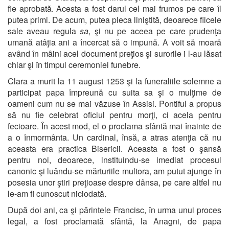
fie aprobată. Acesta a fost darul cel mai frumos pe care îl
putea primi. De acum, putea pleca liniştită, deoarece fiicele
sale aveau regula
sa
, şi nu pe aceea pe care prudenţa
umană atâţia ani a încercat să o impună. A voit să moară
având în mâini acel document preţios şi surorile i l-au lăsat
chiar şi în timpul ceremoniei funebre.
Clara a murit la 11 august 1253 şi la funeraliile solemne a
participat papa împreună cu suita sa şi o mulţime de
oameni cum nu se mai văzuse în Assisi. Pontiful a propus
să nu fie celebrat oficiul pentru morţi, ci acela pentru
fecioare. În acest mod, el o proclama sfântă mai înainte de
a o înmormânta. Un cardinal, însă, a atras atenţia că nu
aceasta era practica Bisericii. Aceasta a fost o şansă
pentru noi, deoarece, instituindu-se imediat procesul
canonic şi luându-se mărturiile multora, am putut ajunge în
posesia unor ştiri preţioase despre dânsa, pe care altfel nu
le-am fi cunoscut niciodată.
După doi ani, ca şi părintele Francisc, în urma unui proces
legal, a fost proclamată sfântă, la Anagni, de papa