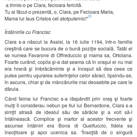
a trimis-o pe Clara, fecioara fericită.
Tu ai făcut-o prezentă, o, Clara, pe Fecioara Maria,
[3]
Mama lui Isus Cristos cel atotputernic!”
Întâlnirile cu Francisc
Clara s-a născut la Assisi, la 16 iulie 1194, într-o familie
creştină care se bucura de o bună poziţie socială. Tatăl ei
se numea Favarone di Offreduccio şi mama sa, Ortolana.
Foarte curând, copila şi-a dat seama că în oraşul ei nu mai
era hrană şi îmbrăcăminte şi a început să dea ceea ce
putea pentru uşurarea suferinţelor celor săraci, lipsindu-se,
în ascuns, chiar şi de mâncărurile mai deosebite pe care le
dăruia.
Când faima lui Francisc s-a răspândit prin oraş şi foarte
mulţi îl considerau nebun pe fiul lui Bernardone, Clara s-a
simţit atrasă de idealul său de sărăcie şi a voit să-l
întâlnească. Complice şi martor al acestor frecvente şi
ascunse întâlniri era Bona di Guelfuccio, fidela sa
însoţitoare şi apoi ucenica sa. “Însoţită de o singură