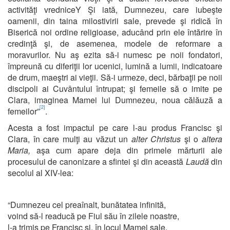
activităţi vredniceY Şi iată, Dumnezeu, care iubeşte
oamenii, din taina milostivirii sale, prevede şi ridică în
Biserică noi ordine religioase, aducând prin ele întărire în
credinţă şi, de asemenea, modele de reformare a
moravurilor. Nu aş ezita să-i numesc pe noii fondatori,
împreună cu diferiţii lor ucenici, lumină a lumii, indicatoare
de drum, maeştri ai vieţii. Să-i urmeze, deci, bărbaţii pe noii
discipoli ai Cuvântului întrupat; şi femeile să o imite pe
Clara, imaginea Mamei lui Dumnezeu, noua călăuză a
[2]
femeilor”
.
Acesta a fost impactul pe care l-au produs Francisc şi
Clara, în care mulţi au văzut un
alter Christus
şi o
altera
Maria,
aşa cum apare deja din primele mărturii ale
procesului de canonizare a sfintei şi din această
Laudă
din
secolul al XIV-lea:
“Dumnezeu cel preaînalt, bunătatea infinită,
voind să-l readucă pe Fiul său în zilele noastre,
l-a trimis pe Francisc şi, în locul Mamei sale,