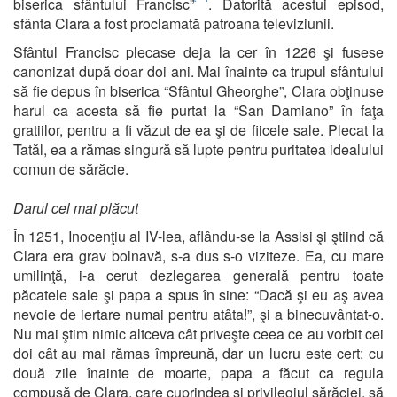
biserica sfântului Francisc”
. Datorită acestui episod,
sfânta Clara a fost proclamată patroana televiziunii.
Sfântul Francisc plecase deja la cer în 1226 şi fusese
canonizat după doar doi ani. Mai înainte ca trupul sfântului
să fie depus în biserica “Sfântul Gheorghe”, Clara obţinuse
harul ca acesta să fie purtat la “San Damiano” în faţa
gratiilor, pentru a fi văzut de ea şi de fiicele sale. Plecat la
Tatăl, ea a rămas singură să lupte pentru puritatea idealului
comun de sărăcie.
Darul cel mai plăcut
În 1251, Inocenţiu al IV-lea, aflându-se la Assisi şi ştiind că
Clara era grav bolnavă, s-a dus s-o viziteze. Ea, cu mare
umilinţă, i-a cerut dezlegarea generală pentru toate
păcatele sale şi papa a spus în sine: “Dacă şi eu aş avea
nevoie de iertare numai pentru atâta!”, şi a binecuvântat-o.
Nu mai ştim nimic altceva cât priveşte ceea ce au vorbit cei
doi cât au mai rămas împreună, dar un lucru este cert: cu
două zile înainte de moarte, papa a făcut ca regula
compusă de Clara, care cuprindea şi privilegiul sărăciei, să