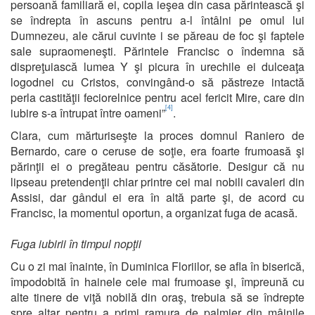
persoană familiară ei, copila ieşea din casa părintească şi
se îndrepta în ascuns pentru a-l întâlni pe omul lui
Dumnezeu, ale cărui cuvinte i se păreau de foc şi faptele
sale supraomeneşti. Părintele Francisc o îndemna să
dispreţuiască lumea Y şi picura în urechile ei dulceaţa
logodnei cu Cristos, convingând-o să păstreze intactă
perla castităţii feciorelnice pentru acel fericit Mire, care din
[4]
iubire s-a întrupat între oameni”
.
Clara, cum mărturiseşte la proces domnul Raniero de
Bernardo, care o ceruse de soţie, era foarte frumoasă şi
părinţii ei o pregăteau pentru căsătorie. Desigur că nu
lipseau pretendenţii chiar printre cei mai nobili cavaleri din
Assisi, dar gândul ei era în altă parte şi, de acord cu
Francisc, la momentul oportun, a organizat fuga de acasă.
Fuga iubirii în timpul nopţii
Cu o zi mai înainte, în Duminica Floriilor, se afla în biserică,
împodobită în hainele cele mai frumoase şi, împreună cu
alte tinere de viţă nobilă din oraş, trebuia să se îndrepte
spre altar pentru a primi ramura de palmier din mâinile