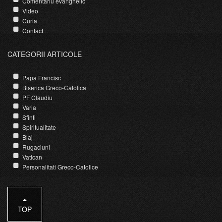
Comentariu evanghelic
Video
Curia
Contact
CATEGORII ARTICOLE
Papa Francisc
Biserica Greco-Catolica
PF Claudiu
Varia
Sfinti
Spiritualitate
Blaj
Rugaciuni
Vatican
Personalitati Greco-Catolice
TOP