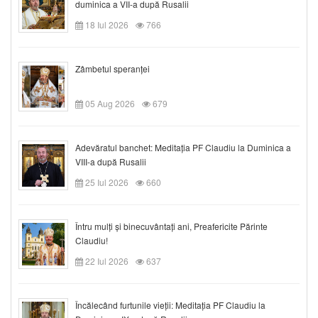
duminica a VII-a după Rusalii
18 Iul 2026
766
Zâmbetul speranței
05 Aug 2026
679
Adevăratul banchet: Meditația PF Claudiu la Duminica a
VIII-a după Rusalii
25 Iul 2026
660
Întru mulți și binecuvântați ani, Preafericite Părinte
Claudiu!
22 Iul 2026
637
Încălecând furtunile vieții: Meditația PF Claudiu la