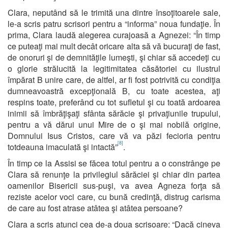
Clara, neputând să le trimită una dintre însoţitoarele sale,
le-a scris patru scrisori pentru a “informa” noua fundaţie. În
prima, Clara laudă alegerea curajoasă a Agnezei: “În timp
ce puteaţi mai mult decât oricare alta să vă bucuraţi de fast,
de onoruri şi de demnităţile lumeşti, şi chiar să accedeţi cu
o glorie strălucită la legitimitatea căsătoriei cu ilustrul
împărat B unire care, de altfel, ar fi fost potrivită cu condiţia
dumneavoastră excepţională B, cu toate acestea, aţi
respins toate, preferând cu tot sufletul şi cu toată ardoarea
inimii să îmbrăţişaţi sfânta sărăcie şi privaţiunile trupului,
pentru a vă dărui unui Mire de o şi mai nobilă origine,
Domnului Isus Cristos, care vă va păzi fecioria pentru
[8]
totdeauna imaculată şi intactă”
.
În timp ce la Assisi se făcea totul pentru a o constrânge pe
Clara să renunţe la privilegiul sărăciei şi chiar din partea
oamenilor Bisericii sus-puşi, va avea Agneza forţa să
reziste acelor voci care, cu bună credinţă, distrug carisma
de care au fost atrase atâtea şi atâtea persoane?
Clara a scris atunci cea de-a doua scrisoare: “Dacă cineva