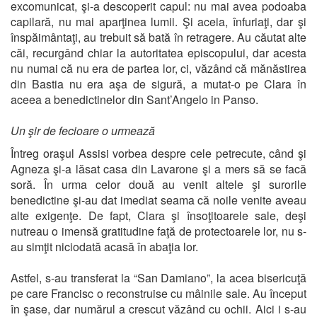
excomunicat, şi-a descoperit capul: nu mai avea podoaba
capilară, nu mai aparţinea lumii. Şi aceia, înfuriaţi, dar şi
înspăimântaţi, au trebuit să bată în retragere. Au căutat alte
căi, recurgând chiar la autoritatea episcopului, dar acesta
nu numai că nu era de partea lor, ci, văzând că mănăstirea
din Bastia nu era aşa de sigură, a mutat-o pe Clara în
aceea a benedictinelor din Sant’Angelo in Panso.
Un şir de fecioare o urmează
Întreg oraşul Assisi vorbea despre cele petrecute, când şi
Agneza şi-a lăsat casa din Lavarone şi a mers să se facă
soră. În urma celor două au venit altele şi surorile
benedictine şi-au dat imediat seama că noile venite aveau
alte exigenţe. De fapt, Clara şi însoţitoarele sale, deşi
nutreau o imensă gratitudine faţă de protectoarele lor, nu s-
au simţit niciodată acasă în abaţia lor.
Astfel, s-au transferat la “San Damiano”, la acea bisericuţă
pe care Francisc o reconstruise cu mâinile sale. Au început
în şase, dar numărul a crescut văzând cu ochii. Aici i s-au