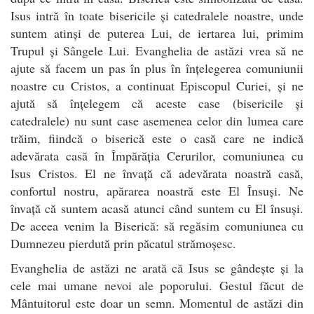
Isus intră în toate bisericile și catedralele noastre, unde
suntem atinși de puterea Lui, de iertarea lui, primim
Trupul și Sângele Lui. Evanghelia de astăzi vrea să ne
ajute să facem un pas în plus în înțelegerea comuniunii
noastre cu Cristos, a continuat Episcopul Curiei, și ne
ajută să înțelegem că aceste case (bisericile și
catedralele) nu sunt case asemenea celor din lumea care
trăim, fiindcă o biserică este o casă care ne indică
adevărata casă în Împărăția Cerurilor, comuniunea cu
Isus Cristos. El ne învață că adevărata noastră casă,
confortul nostru, apărarea noastră este El Însuși. Ne
învață că suntem acasă atunci când suntem cu El însuși.
De aceea venim la Biserică: să regăsim comuniunea cu
Dumnezeu pierdută prin păcatul strămoșesc.
Evanghelia de astăzi ne arată că Isus se gândește și la
cele mai umane nevoi ale poporului. Gestul făcut de
Mântuitorul este doar un semn. Momentul de astăzi din