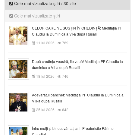
Cele mai vizualizate știri / 30 zile
Cele mai vizualizate știri
CELOR CARE NE SUSȚIN ÎN CREDINȚĂ: Meditația PF
Claudiu la Duminica a VI-a după Rusalii
11 Iul 2026
789
După credinţa voastră, fie vouă! Meditația PF Claudiu la
duminica a VII-a după Rusalii
18 Iul 2026
746
Adevăratul banchet: Meditația PF Claudiu la Duminica a
VIII-a după Rusalii
25 Iul 2026
642
Întru mulți și binecuvântați ani, Preafericite Părinte
Claudiu!