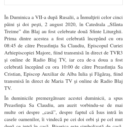
În Duminica a VII-a după Rusalii, a Înmulțirii celor cinci
pâini și doi pești, 2 august 2020, în Catedrala „Sfânta
Treime” din Blaj au fost celebrate două Sfinte Liturghii.
Prima dintre acestea a fost celebrată începând cu ora
08:45 de către Preasfinția Sa Claudiu, Episcopul Curiei
Arhiepiscopiei Majore, fiind transmisă în direct de TVR3
și online de Radio Blaj TV, iar cea de-a doua a fost
celebrată începând cu ora 10:00 de către Preasfinția Sa
Cristian, Episcop Auxiliar de Alba Iulia și Făgăraș, fiind
transmisă în direct de Maria TV și online de Radio Blaj
TV.
În duminicile premergătoare acestei duminicii, a spus
Preasfinția Sa Claudiu, am auzit vorbindu-se de mai
multe ori despre „casă”, despre faptul că Isus intră în
casele oamenilor, îi vindecă pe cei doi orbi și pe cel mut
după ce intră în casă. Biserica este simbolizată de casă.