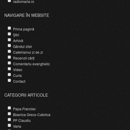
radiomaria.ro
NAVIGARE ÎN WEBSITE
Prima pagină
Știri
Arhivă
Gândul zilei
Catehismul zi de zi
Recenzii cărți
Comentariu evanghelic
Video
Curia
Contact
CATEGORII ARTICOLE
Papa Francisc
Biserica Greco-Catolica
PF Claudiu
Varia