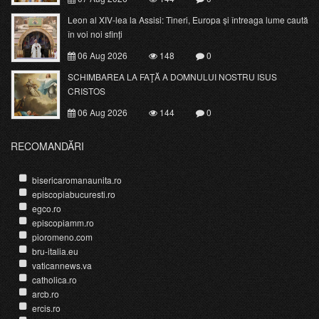
Leon al XIV-lea la Assisi: Tineri, Europa și întreaga lume caută
în voi noi sfinți
06 Aug 2026
148
0
SCHIMBAREA LA FAŢĂ A DOMNULUI NOSTRU ISUS
CRISTOS
06 Aug 2026
144
0
RECOMANDĂRI
bisericaromanaunita.ro
episcopiabucuresti.ro
egco.ro
episcopiamm.ro
pioromeno.com
bru-italia.eu
vaticannews.va
catholica.ro
arcb.ro
ercis.ro