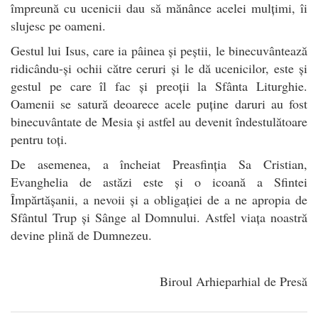
împreună cu ucenicii dau să mănânce acelei mulțimi, îi
slujesc pe oameni.
Gestul lui Isus, care ia pâinea și peștii, le binecuvântează
ridicându-și ochii către ceruri și le dă ucenicilor, este și
gestul pe care îl fac și preoții la Sfânta Liturghie.
Oamenii se satură deoarece acele puține daruri au fost
binecuvântate de Mesia și astfel au devenit îndestulătoare
pentru toți.
De asemenea, a încheiat Preasfinția Sa Cristian,
Evanghelia de astăzi este și o icoană a Sfintei
Împărtășanii, a nevoii și a obligației de a ne apropia de
Sfântul Trup și Sânge al Domnului. Astfel viața noastră
devine plină de Dumnezeu.
Biroul Arhieparhial de Presă