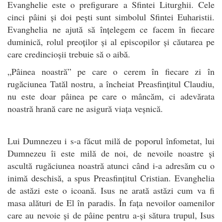
Evanghelie este o prefigurare a Sfintei Liturghii. Cele
cinci pâini și doi pești sunt simbolul Sfintei Euharistii.
Evanghelia ne ajută să înțelegem ce facem în fiecare
duminică, rolul preoților și al episcopilor și căutarea pe
care credincioșii trebuie să o aibă.
„Pâinea noastră” pe care o cerem în fiecare zi în
rugăciunea Tatăl nostru, a încheiat Preasfințitul Claudiu,
nu este doar pâinea pe care o mâncăm, ci adevărata
noastră hrană care ne asigură viața veșnică.
Lui Dumnezeu i s-a făcut milă de poporul înfometat, lui
Dumnezeu îi este milă de noi, de nevoile noastre și
ascultă rugăciunea noastră atunci când i-a adresăm cu o
inimă deschisă, a spus Preasfințitul Cristian. Evanghelia
de astăzi este o icoană. Isus ne arată astăzi cum va fi
masa alături de El în paradis. În fața nevoilor oamenilor
care au nevoie și de pâine pentru a-și sătura trupul, Isus