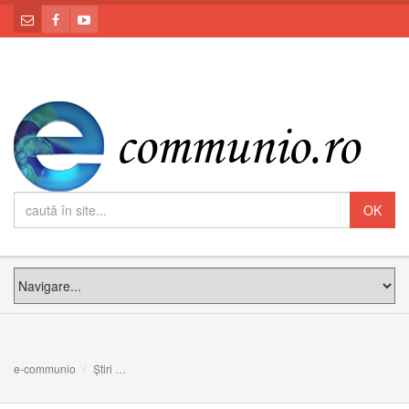
e-communio
Știri
Casa și icoana Sfintei Împărtășanii, în cuvântul Episcopi