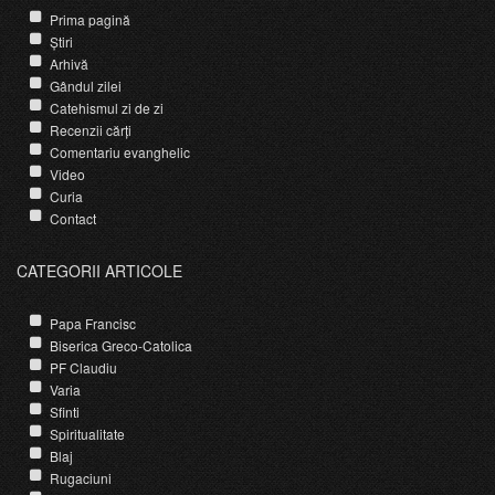
Prima pagină
Știri
Arhivă
Gândul zilei
Catehismul zi de zi
Recenzii cărți
Comentariu evanghelic
Video
Curia
Contact
CATEGORII ARTICOLE
Papa Francisc
Biserica Greco-Catolica
PF Claudiu
Varia
Sfinti
Spiritualitate
Blaj
Rugaciuni