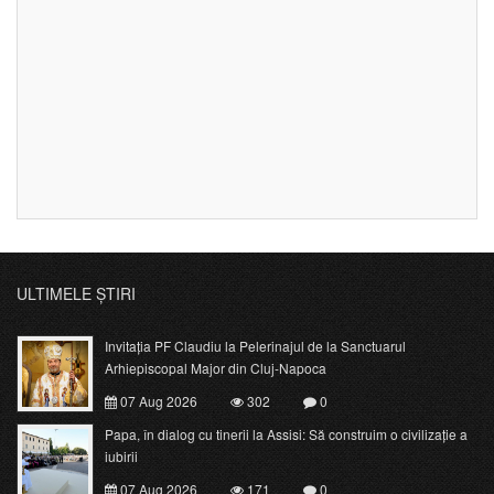
ULTIMELE ȘTIRI
Invitația PF Claudiu la Pelerinajul de la Sanctuarul
Arhiepiscopal Major din Cluj-Napoca
07 Aug 2026
302
0
Papa, în dialog cu tinerii la Assisi: Să construim o civilizație a
iubirii
07 Aug 2026
171
0