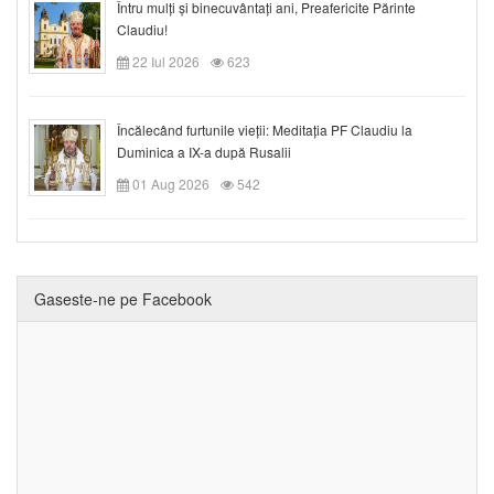
Întru mulți și binecuvântați ani, Preafericite Părinte
Claudiu!
22 Iul 2026
623
Încălecând furtunile vieții: Meditația PF Claudiu la
Duminica a IX-a după Rusalii
01 Aug 2026
542
Gaseste-ne pe Facebook