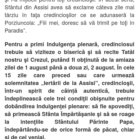
Sfântul din Assisi avea să exclame câteva zile mai
târziu în faţa credincioşilor ce se adunaseră la
Porziuncola: „Fiii mei, doresc să vă trimit pe toţi în
Paradis”.
Pentru a primi Indulgenţa plenară, credinciosul
trebuie să viziteze o biserică şi să recite Tatăl
nostru şi Crezul, putând fi obţinută de la amiaza
zilei de 1 august până a doua zi, 2 august. În cele
15 zile care preced sau care urmează
solemnitatea „Iertării de la Assisi”, credincioşii,
într-un spirit de căință autentică, trebuie
îndeplinească cele trei condiţii obişnuite pentru
dobândirea Indulgenţei plenare: să fie spovediţi,
să primească Sfânta Împărtăşanie şi să se roage
la intenţiile Sfântului Părinte Papa,
îndepărtându-se de orice formă de păcat, chiar
şi de cel venial.