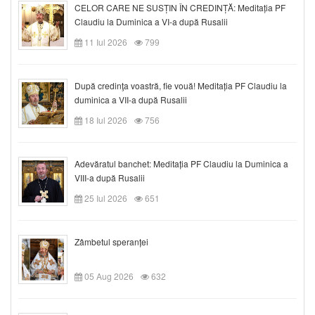
CELOR CARE NE SUSȚIN ÎN CREDINȚĂ: Meditația PF
Claudiu la Duminica a VI-a după Rusalii
11 Iul 2026
799
După credinţa voastră, fie vouă! Meditația PF Claudiu la
duminica a VII-a după Rusalii
18 Iul 2026
756
Adevăratul banchet: Meditația PF Claudiu la Duminica a
VIII-a după Rusalii
25 Iul 2026
651
Zâmbetul speranței
05 Aug 2026
632