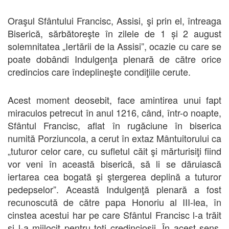
Oraşul Sfântului Francisc, Assisi, şi prin el, întreaga
Biserică, sărbătoreşte în zilele de 1 și 2 august
solemnitatea „Iertării de la Assisi”, ocazie cu care se
poate dobândi Indulgenţa plenară de către orice
credincios care îndeplineşte condiţiile cerute.
Acest moment deosebit, face amintirea unui fapt
miraculos petrecut în anul 1216, când, într-o noapte,
Sfântul Francisc, aflat în rugăciune în biserica
numită Porziuncola, a cerut în extaz Mântuitorului ca
„tuturor celor care, cu sufletul căit şi mărturisiţi fiind
vor veni în această biserică, să li se dăruiască
iertarea cea bogată şi ştergerea deplină a tuturor
pedepselor”. Această Indulgenţă plenară a fost
recunoscută de către papa Honoriu al III-lea, în
cinstea acestui har pe care Sfântul Francisc l-a trăit
şi l-a mijlocit pentru toţi credincioşii. În acest sens,