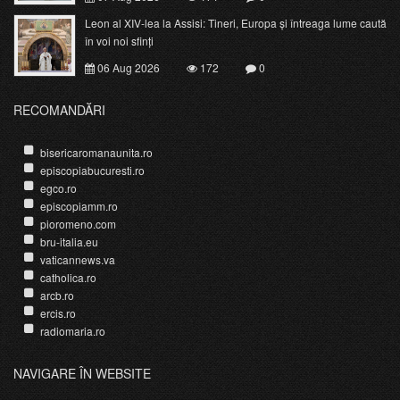
Leon al XIV-lea la Assisi: Tineri, Europa și întreaga lume caută
în voi noi sfinți
06 Aug 2026
172
0
RECOMANDĂRI
bisericaromanaunita.ro
episcopiabucuresti.ro
egco.ro
episcopiamm.ro
pioromeno.com
bru-italia.eu
vaticannews.va
catholica.ro
arcb.ro
ercis.ro
radiomaria.ro
NAVIGARE ÎN WEBSITE