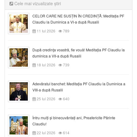
Cele mai vizualizate știri
CELOR CARE NE SUSȚIN ÎN CREDINȚĂ: Meditația PF
Claudiu la Duminica a VI-a după Rusalii
11 Iul 2026
789
După credinţa voastră, fie vouă! Meditația PF Claudiu la
duminica a VII-a după Rusalii
18 Iul 2026
739
Adevăratul banchet: Meditația PF Claudiu la Duminica a
VIII-a după Rusalii
25 Iul 2026
640
Întru mulți și binecuvântați ani, Preafericite Părinte
Claudiu!
22 Iul 2026
614