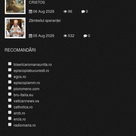
CRISTOS
06 Aug 2026
96
0
Zâmbetul speranței
05 Aug 2026
532
0
RECOMANDĂRI
bisericaromanaunita.ro
episcopiabucuresti.ro
egco.ro
episcopiamm.ro
pioromeno.com
bru-italia.eu
vaticannews.va
catholica.ro
arcb.ro
ercis.ro
radiomaria.ro