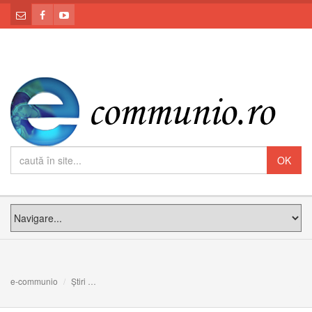
e-communio
Știri
Lansare carte Papa Francisc. Viaţa sa în propriile cuvint