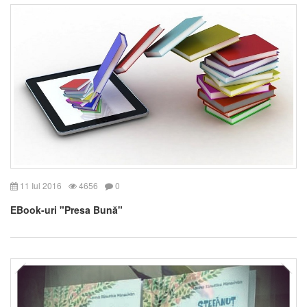
11 Iul 2016
4656
0
EBook-uri "Presa Bună"