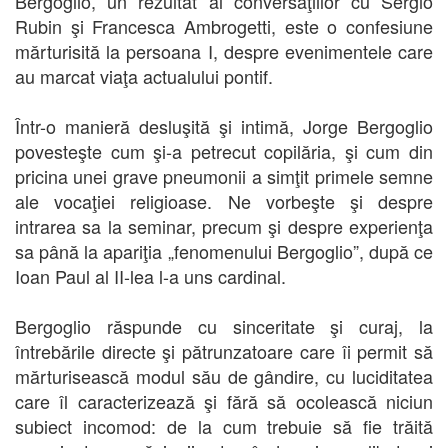
Bergoglio, un rezultat al conversaţiilor cu Sergio
Rubin şi Francesca Ambrogetti, este o confesiune
mărturisită la persoana I, despre evenimentele care
au marcat viaţa actualului pontif.
Într-o manieră desluşită şi intimă, Jorge Bergoglio
povesteşte cum şi-a petrecut copilăria, şi cum din
pricina unei grave pneumonii a simţit primele semne
ale vocaţiei religioase. Ne vorbeşte şi despre
intrarea sa la seminar, precum şi despre experienţa
sa până la apariţia „fenomenului Bergoglio”, după ce
Ioan Paul al II-lea l-a uns cardinal.
Bergoglio răspunde cu sinceritate şi curaj, la
întrebările directe şi pătrunzatoare care îi permit să
mărturisească modul său de gândire, cu luciditatea
care îl caracterizează şi fără să ocolească niciun
subiect incomod: de la cum trebuie să fie trăită