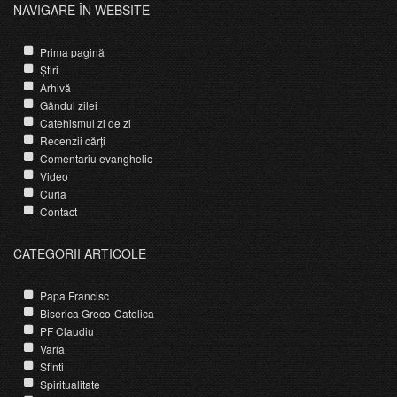
NAVIGARE ÎN WEBSITE
Prima pagină
Știri
Arhivă
Gândul zilei
Catehismul zi de zi
Recenzii cărți
Comentariu evanghelic
Video
Curia
Contact
CATEGORII ARTICOLE
Papa Francisc
Biserica Greco-Catolica
PF Claudiu
Varia
Sfinti
Spiritualitate