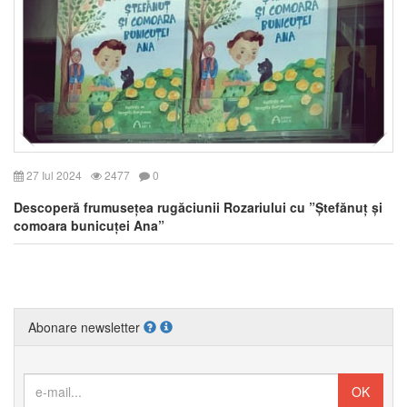
27 Iul 2024
2477
0
Descoperă frumusețea rugăciunii Rozariului cu ”Ștefănuț și
comoara bunicuței Ana”
Abonare newsletter