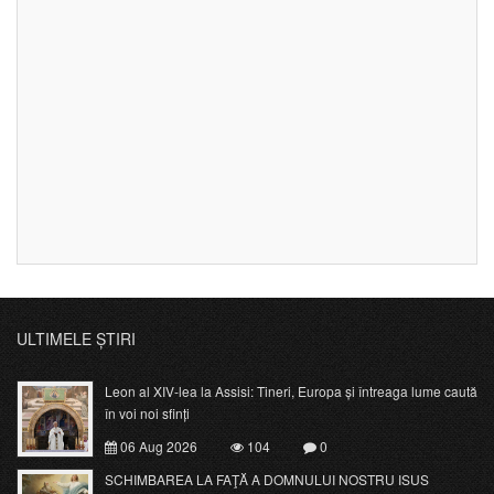
ULTIMELE ȘTIRI
Leon al XIV-lea la Assisi: Tineri, Europa și întreaga lume caută
în voi noi sfinți
06 Aug 2026
104
0
SCHIMBAREA LA FAŢĂ A DOMNULUI NOSTRU ISUS