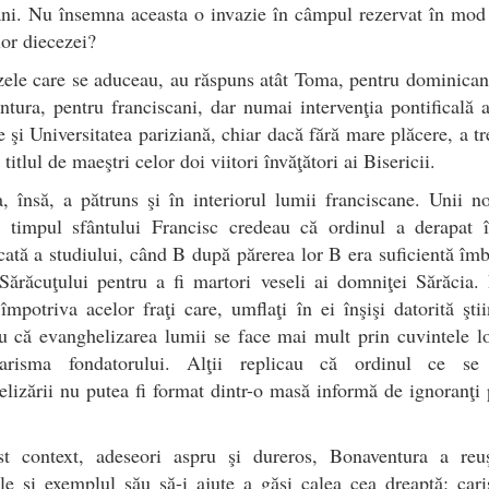
ni. Nu însemna aceasta o invazie în câmpul rezervat în mod
lor diecezei?
ele care se aduceau, au răspuns atât Toma, pentru dominicani
tura, pentru franciscani, dar numai intervenţia pontificală a 
le şi Universitatea pariziană, chiar dacă fără mare plăcere, a tr
titlul de maeştri celor doi viitori învăţători ai Bisericii.
, însă, a pătruns şi în interiorul lumii franciscane. Unii no
e timpul sfântului Francisc credeau că ordinul a derapat î
ată a studiului, când B după părerea lor B era suficientă îm
Sărăcuţului pentru a fi martori veseli ai domniţei Sărăcia.
 împotriva acelor fraţi care, umflaţi în ei înşişi datorită ştii
 că evanghelizarea lumii se face mai mult prin cuvintele l
arisma fondatorului. Alţii replicau că ordinul ce se
lizării nu putea fi format dintr-o masă informă de ignoranţi 
.
st context, adeseori aspru şi dureros, Bonaventura a reuş
le şi exemplul său să-i ajute a găsi calea cea dreaptă: car