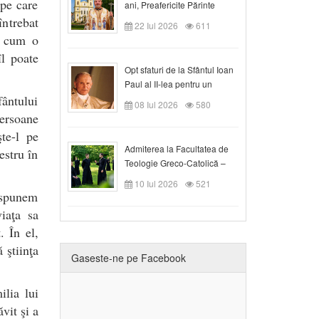
 pe care
ani, Preafericite Părinte
Claudiu!
întrebat
22 Iul 2026
611
a cum o
îl poate
Opt sfaturi de la Sfântul Ioan
Paul al II-lea pentru un
fântului
creștin
08 Iul 2026
580
persoane
te-l pe
Admiterea la Facultatea de
estru în
Teologie Greco-Catolică –
Departamentul Blaj în anul
10 Iul 2026
521
universitar 2026/2027
ă spunem
iaţa sa
. În el,
 ştiinţa
Gaseste-ne pe Facebook
ilia lui
vit şi a