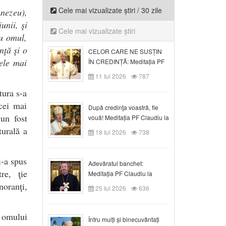
Cele mai vizualizate știri / 30 zile
nezeu),
unii, şi
Cele mai vizualizate știri
nu omul,
nţă şi o
CELOR CARE NE SUSȚIN
ele mai
ÎN CREDINȚĂ: Meditația PF
Claudiu la Duminica a VI-a
11 Iul 2026
787
după Rusalii
tura s-a
cei mai
După credinţa voastră, fie
 un fost
vouă! Meditația PF Claudiu la
duminica a VII-a după Rusalii
turală a
18 Iul 2026
738
i-a spus
Adevăratul banchet:
re, ţie
Meditația PF Claudiu la
Duminica a VIII-a după
noranţi,
25 Iul 2026
636
Rusalii
 omului
Întru mulți și binecuvântați