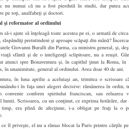
sc nu numai că nu a fost pierdută în studii, dar putea ac
e pe toţi, analfabeţi şi doctori.
l şi reformator al ordinului
 să-i ajute să înţeleagă toate acestea pe ei, o armată de circ
i, răspândiţi pretutindeni şi aproape scăpaţi din mână? Încerca
ratele Giovanni Buralli din Parma, ca ministru general, şi, deş
iaţă sfântă şi de o inteligenţă sclipitoare, nu a reuşit. Gâ
at atunci spre Bonaventura şi, în capitlul ţinut la Roma, în
es, în unanimitate, general al ordinului. Avea doar 40 de ani.
tura, în luna aprilie a aceluiaşi an, trimitea o scrisoare că
 punându-i în faţa unei alegeri decisive: rămânerea în ordin, t
n convente conform spiritului franciscan, sau reluarea vi
l lumii. Scrisoarea, cu un conţinut, ce exprima hotărâre, dar 
i timp, era plină de afecţiune, i-a obligat pe fraţi la o p
e.
 ce îl priveşte, el nu a rămas blocat la Paris printre cărţile pe