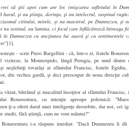
vrei să ştii apoi cum are loc (mişcarea sufletului în Dum
ă harul, şi nu ştiinţa, dorinţa, şi nu intelectul, suspinul rugăci
ziasmul cititului, mirele, şi nu maestrul, pe Dumnezeu, şi 
şi nu seninul, nu lumina, ci focul care înflăcărează întreaga fii
ă în Dumnezeu cu uncţiunea lui suavă şi cu sentimentele c
are
”[1].
esteşte - scrie Piero Bargellini - că, într-o zi, fratele Bonaven
-l viziteze, la Monteripido, lângă Perugia, pe unul dintre 
şi neşlefuiţi tovarăşi ai sfântului Francisc, fratele Egidiu,
tor, din vechea gardă, şi deci preocupat de noua direcţie cul
ui.
a văzut, bătrânul şi mucalitul însoţitor al sfântului Francisc, 
ului Bonaventura, cu intenţie aproape polemică: "Maest
u ţi-a oferit darul unei inteligenţe deosebite, dar noi, cei ig
 de studii, fără ştiinţă, cum ne vom mântui?"
e Bonaventura i-a răspuns imediat: "Dacă Dumnezeu îi dă