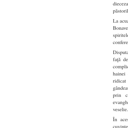
dieceza
păstori
La acuz
Bonaven
spirite
confere 
Disputa
faţă d
complic
hainei 
ridicat
gândeau
prin c
evanghe
veselie
În ace
cuvinte