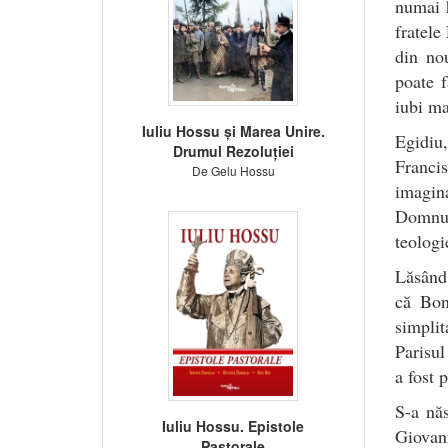
numai h
fratele
din no
poate f
iubi ma
Iuliu Hossu și Marea Unire.
Egidiu,
Drumul Rezoluției
Francis
De Gelu Hossu
imagin
Domnul 
teolog
Lăsând 
că Bon
simplit
Parisul
a fost 
S-a năs
Iuliu Hossu. Epistole
Giovann
Pastorale