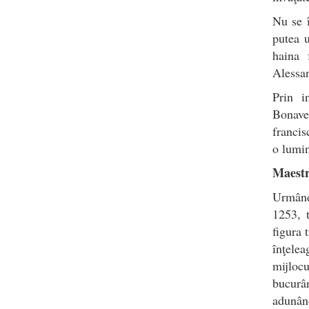
Nu se î
putea u
haina 
Alessan
Prin i
Bonave
francis
o lumin
Maestr
Urmând 
1253, t
figura 
înţele
mijloc
bucurân
adunând