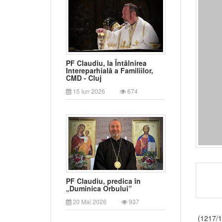
PF Claudiu, la Întâlnirea
Intereparhială a Familiilor,
CMD - Cluj
15 Iun 2026
674
PF Claudiu, predica în
„Duminica Orbului”
20 Mai 2026
937
(1217/1