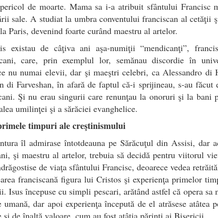
 pericol de moarte. Mama sa i-a atribuit sfântului Francisc
rii sale. A studiat la umbra conventului franciscan al cetăţii ş
 la Paris, devenind foarte curând maestru al artelor.
is existau de câţiva ani aşa-numiţii “mendicanţi”, francis
cani, care, prin exemplul lor, semănau discordie în univer
e nu numai elevii, dar şi maeştri celebri, ca Alessandro di 
di Farveshan, în afară de faptul că-i sprijineau, s-au făcut e
cani. Şi nu erau singurii care renunţau la onoruri şi la bani 
alea umilinţei şi a sărăciei evanghelice.
primele timpuri ale creştinismului
tura îl admirase întotdeauna pe Sărăcuţul din Assisi, dar 
ni, şi maestru al artelor, trebuia să decidă pentru viitorul vieţ
ndrăgostise de viaţa sfântului Francisc, deoarece vedea retrăită 
area franciscană figura lui Cristos şi experienţa primelor tim
ii. Isus începuse cu simpli pescari, arătând astfel că opera sa 
e umană, dar apoi experienţa începută de el atrăsese atâtea 
e şi de înaltă valoare, cum au fost atâţia părinţi ai Bisericii.