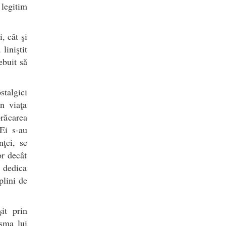
 legitim
, cât şi
liniştit
ebuit să
stalgici
n viaţa
brăcarea
 Ei s-au
nţei, se
or decât
 dedica
plini de
it prin
isma lui