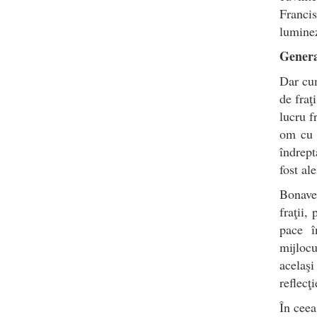
Franci
luminez
Genera
Dar cum
de fraţ
lucru f
om cu v
îndrept
fost al
Bonaven
fraţii,
pace î
mijlocu
acelaş
reflecţi
În ceea