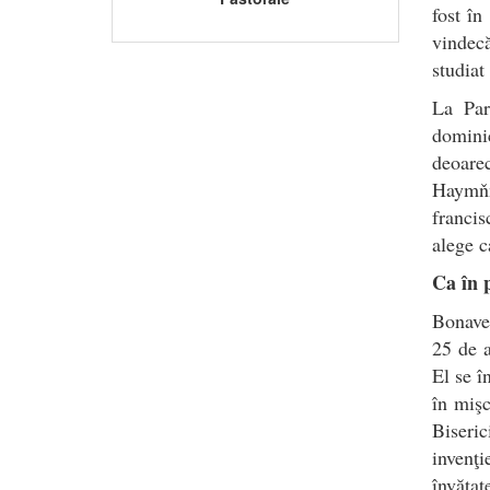
fost în
vindecă
studiat
La Par
domini
deoarec
Haymňn 
francis
alege c
Ca în 
Bonaven
25 de a
El se î
în mişc
Biseric
invenţi
învăţat