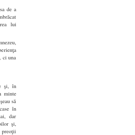
nsa de a
îmbrăcat
rea lui
mnezeu,
erienţa
, ci una
e şi, în
în minte
uşeau să
case în
ai, dar
ilor şi,
 preoţii