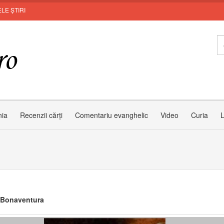
LE ȘTIRI
Zâmb
nia
Recenzii cărți
Comentariu evanghelic
Video
Curia
L
 Bonaventura