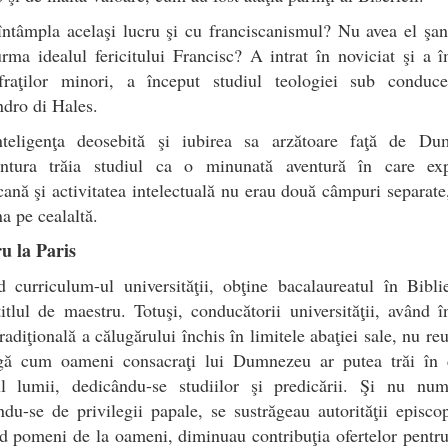
ntâmpla acelaşi lucru şi cu franciscanismul? Nu avea el şa
rma idealul fericitului Francisc? A intrat în noviciat şi a 
fraţilor minori, a început studiul teologiei sub conduce
dro di Hales.
nteligenţa deosebită şi iubirea sa arzătoare faţă de Du
ntura trăia studiul ca o minunată aventură în care exp
cană şi activitatea intelectuală nu erau două câmpuri separate
a pe cealaltă.
u la Paris
curriculum-ul universităţii, obţine bacalaureatul în Bibli
itlul de maestru. Totuşi, conducătorii universităţii, având 
tradiţională a călugărului închis în limitele abaţiei sale, nu re
agă cum oameni consacraţi lui Dumnezeu ar putea trăi în 
ul lumii, dedicându-se studiilor şi predicării. Şi nu num
du-se de privilegii papale, se sustrăgeau autorităţii episcop
 pomeni de la oameni, diminuau contribuţia ofertelor pentru