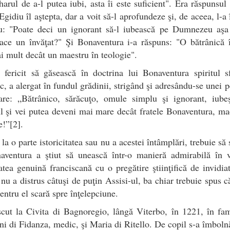
arul de a-l putea iubi, asta îi este suficient". Era răspunsul
 Egidiu îl aştepta, dar a voit să-l aprofundeze şi, de aceea, l-a 
u: "Poate deci un ignorant să-l iubească pe Dumnezeu aş
ace un învăţat?" Şi Bonaventura i-a răspuns: "O bătrânică 
i mult decât un maestru în teologie".
 fericit să găsească în doctrina lui Bonaventura spiritul s
c, a alergat în fundul grădinii, strigând şi adresându-se unei 
are: „Bătrânico, sărăcuţo, omule simplu şi ignorant, iubeş
şi vei putea deveni mai mare decât fratele Bonaventura, ma
ie!”[2].
la o parte istoricitatea sau nu a acestei întâmplări, trebuie s
aventura a ştiut să unească într-o manieră admirabilă în v
atea genuină franciscană cu o pregătire ştiinţifică de invidiat
 nu a distrus câtuşi de puţin Assisi-ul, ba chiar trebuie spus că
pentru el scară spre înţelepciune.
cut la Civita di Bagnoregio, lângă Viterbo, în 1221, în fam
i di Fidanza, medic, şi Maria di Ritello. De copil s-a îmbolnă