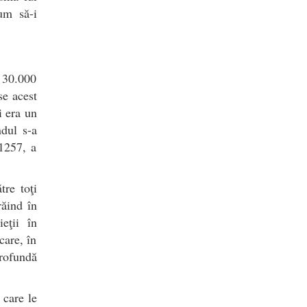
um să-i
a 30.000
se acest
i era un
ndul s-a
 1257, a
tre toţi
răind în
eţii în
care, în
rofundă
 care le