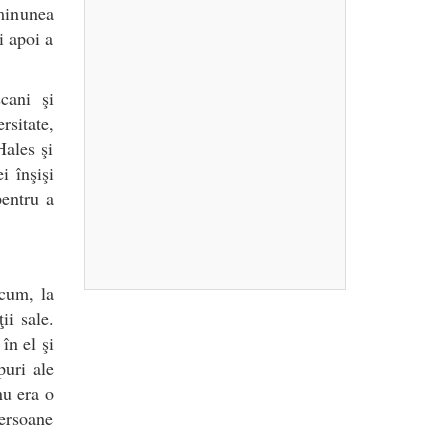
 minunea
i apoi a
cani şi
sitate,
Hales şi
i înşişi
pentru a
acum, la
ii sale.
în el şi
puri ale
nu era o
persoane