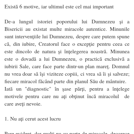
Există 6 motive, iar ultimul este cel mai important
De-a lungul istoriei poporului lui Dumnezeu și a
Bisericii au existat multe miracole autentice. Minunile
sunt intervențiile lui Dumnezeu, despre care putem spune
că, din iubire, Creatorul face o excepție pentru ceea ce
este dincolo de natura și înțelegerea noastră. Minunea
este o dovadă a lui Dumnezeu, o practică exclusivă a
iubirii Sale, care face parte dintr-un plan mareț. Domnul
nu vrea doar să își viziteze copiii, ci vrea să îi și salveze;
fiecare miracol făcând parte din planul Său de mântuire.
Iată un "diagnostic" în șase părți, pentru a înțelege
motivele pentru care nu ați obținut încă miracolul de
care aveți nevoie.
1. Nu ați cerut acest lucru
Pare evident, dar mulți nu au parte de miracole, deoarece