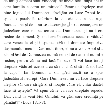
de mulți oameni sunt vindecați de unele boli, după ani în
care familia a cerut un miracol? Pentru a înțelege mai
bine logica lui Dumnezeu, învățăm cu Isus: ”Apoi le-a
spus o parabolă referitor la datoria de a se ruga
întotdeauna și de a nu se descuraja: „Într-o cetate, era un
judecător care nu se temea de Dumnezeu și nu-i era
rușine de oameni. Și mai era în cetatea aceea o văduvă
care venea la el și-i spunea «Fă-mi dreptate împotriva
dușmanului meu!» Dar, mult timp, el nu a voit. Apoi și-a
zis: «Deși de Dumnezeu nu mă tem și de oameni nu mi-e
rușine, pentru că nu mă lasă în pace, îi voi face totuși
dreptate văduvei acesteia ca să nu vină și să mă tot bată
la cap»”. Iar Domnul a zis: „Ați auzit ce a spus
judecătorul nedrept! Oare Dumnezeu nu va face dreptate
aleșilor săi care strigă zi și noapte către el, chiar dacă-i
face să aștepte? Vă spun că le va face dreptate repede.
Dar, când va veni Fiul Omului, va găsi oare credință pe
pământ?” (Luca 18,1-8).