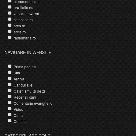
pioromeno.com
bru-italia.eu
vaticannews.va
catholica.ro
arcb.ro
ercis.ro
radiomaria.ro
NAVIGARE ÎN WEBSITE
Prima pagină
Știri
Arhivă
Gândul zilei
Catehismul zi de zi
Recenzii cărți
Comentariu evanghelic
Video
Curia
Contact
CATEGORII ARTICOLE