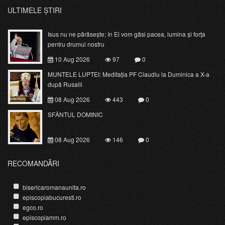
ULTIMELE ȘTIRI
Isus nu ne părăsește; în El vom găsi pacea, lumina și forța
pentru drumul nostru
10 Aug 2026
97
0
MUNTELE LUPTEI: Meditația PF Claudiu la Duminica a X-a
după Rusalii
08 Aug 2026
443
0
SFÂNTUL DOMINIC
08 Aug 2026
146
0
RECOMANDĂRI
bisericaromanaunita.ro
episcopiabucuresti.ro
egco.ro
episcopiamm.ro