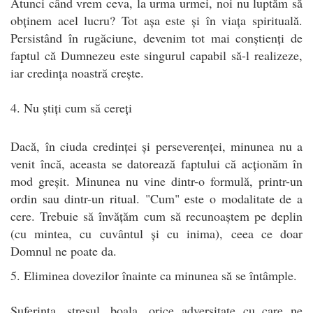
Atunci când vrem ceva, la urma urmei, noi nu luptăm să
obținem acel lucru? Tot așa este și în viața spirituală.
Persistând în rugăciune, devenim tot mai conștienți de
faptul că Dumnezeu este singurul capabil să-l realizeze,
iar credința noastră crește.
4. Nu știți cum să cereți
Dacă, în ciuda credinței și perseverenței, minunea nu a
venit încă, aceasta se datorează faptului că acționăm în
mod greșit. Minunea nu vine dintr-o formulă, printr-un
ordin sau dintr-un ritual. "Cum" este o modalitate de a
cere. Trebuie să învățăm cum să recunoaștem pe deplin
(cu mintea, cu cuvântul și cu inima), ceea ce doar
Domnul ne poate da.
5. Eliminea dovezilor înainte ca minunea să se întâmple.
Suferința, stresul, boala, orice adversitate cu care ne