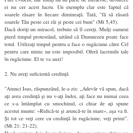
ei nu cer acest lucru. Un exemplu clar este faptul că
soarele răsare în fiecare dimineață. Tată, "fă să răsară
soarele Tău peste cei răi și peste cei buni" (Mt 5,45).
Dacă doriți un miracol, trebuie să îl cereți. Mulți oameni
pierd timpul protestând, uitând că Dumnezeu poate face
totul. Utilizați timpul pentru a face o rugăciune către Cel
pentru care nimic nu este imposibil. Oferă lacrimile tale
în rugăciune. El te va auzi!
2. Nu aveți suficientă credință
"Atunci Isus, răspunzând, le-a zis: „Adevăr vă spun, dacă
ați avea credință și nu v-ați îndoi, ați face nu numai ceea
ce s-a întâmplat cu smochinul, ci chiar de ați spune
acestui munte: «Ridică-te și aruncă-te în mare», așa va fi.
Și tot ce veți cere cu credință în rugăciune, veți primi”.
(Mt 21: 21-22).
Dacă suntem deja în rugăciune, dar nu putem obține un