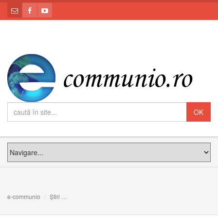
e-communio
Știri
De ce unele persoane au parte de miracole și altele nu?