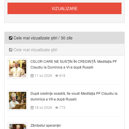
Cele mai vizualizate știri / 30 zile
Cele mai vizualizate știri
CELOR CARE NE SUSȚIN ÎN CREDINȚĂ: Meditația PF
Claudiu la Duminica a VI-a după Rusalii
11 Iul 2026
818
După credinţa voastră, fie vouă! Meditația PF Claudiu la
duminica a VII-a după Rusalii
18 Iul 2026
773
Zâmbetul speranței