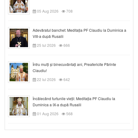
05 Aug 2026
708
Adevăratul banchet: Meditația PF Claudiu la Duminica a
VIII-a după Rusalii
25 Iul 2026
666
Întru mulți și binecuvântați ani, Preafericite Părinte
Claudiu!
22 Iul 2026
642
Încălecând furtunile vieții: Meditația PF Claudiu la
Duminica a IX-a după Rusalii
01 Aug 2026
568