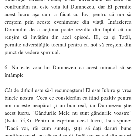
confruntăm nu este voia lui Dumnezeu, dar El permite
acest lucru așa cum a făcut cu Iov, pentru că noi să
creștem prin aceste evenimente din viață. Întârzierea
Domnului de a acționa poate rezulta din faptul că nu
reușim să învățăm din acel episod. El, ca și Tatăl,
permite adversitățile tocmai pentru ca noi să creștem din
punct de vedere spiritual.
6. Nu este voia lui Dumnezeu ca acest miracol să se
întâmple
Cât de dificil este să-l recunoaștem! El este Iubire și vrea
binele nostru. Ceea ce considerăm ca fiind pozitiv pentru
noi nu este neapărat și un bun real, iar Dumnezeu știe
acest lucru. "Gândurile Mele nu sunt gândurile voastre"
(Isaia 55,8). Pentru a exprima acest lucru, Isus spune:
"Dacă voi, răi cum sunteți, știți să dați daruri bune
copiilor voștri, cu cât mai mult Tatăl vostru cel din ceruri