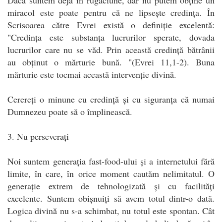
miracol este poate pentru că ne lipsește credința. În
Scrisoarea către Evrei există o definiție excelentă:
"Credința este substanța lucrurilor sperate, dovada
lucrurilor care nu se văd. Prin această credință bătrânii
au obținut o mărturie bună. "(Evrei 11,1-2). Buna
mărturie este tocmai această intervenție divină.
Cerereți o minune cu credință și cu siguranța că numai
Dumnezeu poate să o împlinească.
3. Nu perseverați
Noi suntem generația fast-food-ului și a internetului fără
limite, în care, în orice moment cautăm nelimitatul. O
generație extrem de tehnologizată și cu facilități
excelente. Suntem obișnuiți să avem totul dintr-o dată.
Logica divină nu s-a schimbat, nu totul este spontan. Cât