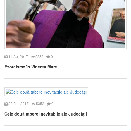
14 Apr 2017
5239
0
Exorcisme în Vinerea Mare
23 Feb 2017
5352
0
Cele două tabere inevitabile ale Judecății