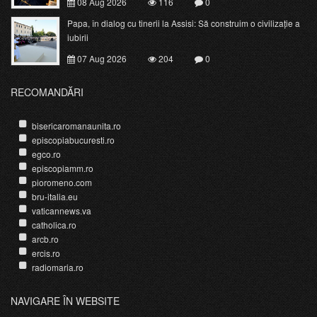
08 Aug 2026
116
0
Papa, în dialog cu tinerii la Assisi: Să construim o civilizație a
iubirii
07 Aug 2026
204
0
RECOMANDĂRI
bisericaromanaunita.ro
episcopiabucuresti.ro
egco.ro
episcopiamm.ro
pioromeno.com
bru-italia.eu
vaticannews.va
catholica.ro
arcb.ro
ercis.ro
radiomaria.ro
NAVIGARE ÎN WEBSITE