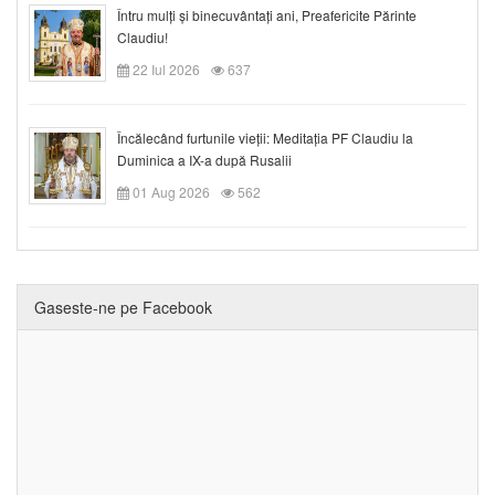
Întru mulți și binecuvântați ani, Preafericite Părinte
Claudiu!
22 Iul 2026
637
Încălecând furtunile vieții: Meditația PF Claudiu la
Duminica a IX-a după Rusalii
01 Aug 2026
562
Gaseste-ne pe Facebook