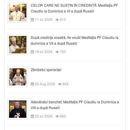
CELOR CARE NE SUSȚIN ÎN CREDINȚĂ: Meditația PF
Claudiu la Duminica a VI-a după Rusalii
11 Iul 2026
813
După credinţa voastră, fie vouă! Meditația PF Claudiu la
duminica a VII-a după Rusalii
18 Iul 2026
765
Zâmbetul speranței
05 Aug 2026
668
Adevăratul banchet: Meditația PF Claudiu la Duminica a
VIII-a după Rusalii
25 Iul 2026
660