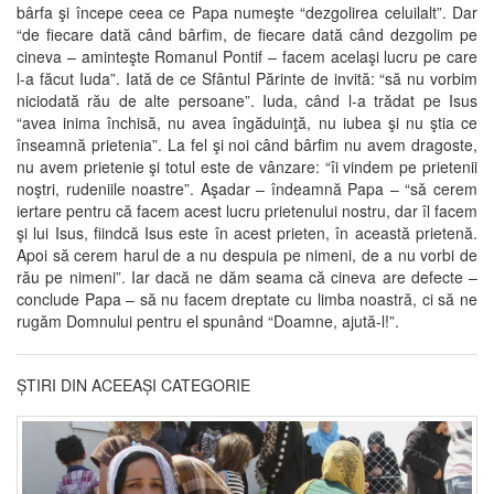
bârfa şi începe ceea ce Papa numeşte “dezgolirea celuilalt”. Dar
“de fiecare dată când bârfim, de fiecare dată când dezgolim pe
cineva – aminteşte Romanul Pontif – facem acelaşi lucru pe care
l-a făcut Iuda”. Iată de ce Sfântul Părinte de invită: “să nu vorbim
niciodată rău de alte persoane”. Iuda, când l-a trădat pe Isus
“avea inima închisă, nu avea îngăduinţă, nu iubea şi nu ştia ce
înseamnă prietenia”. La fel şi noi când bârfim nu avem dragoste,
nu avem prietenie şi totul este de vânzare: “îi vindem pe prietenii
noştri, rudeniile noastre”. Aşadar – îndeamnă Papa – “să cerem
iertare pentru că facem acest lucru prietenului nostru, dar îl facem
şi lui Isus, fiindcă Isus este în acest prieten, în această prietenă.
Apoi să cerem harul de a nu despuia pe nimeni, de a nu vorbi de
rău pe nimeni”. Iar dacă ne dăm seama că cineva are defecte –
conclude Papa – să nu facem dreptate cu limba noastră, ci să ne
rugăm Domnului pentru el spunând “Doamne, ajută-l!”.
ȘTIRI DIN ACEEAȘI CATEGORIE