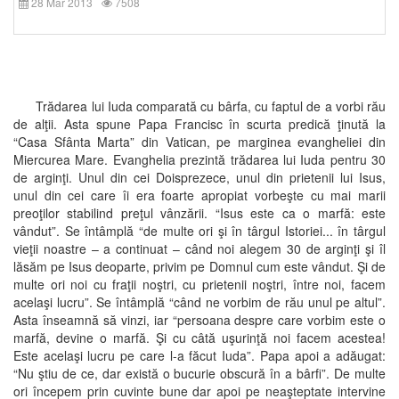
28 Mar 2013
7508
Trădarea lui Iuda comparată cu bârfa, cu faptul de a vorbi rău
de alţii. Asta spune Papa Francisc în scurta predică ţinută la
“Casa Sfânta Marta” din Vatican, pe marginea evangheliei din
Miercurea Mare. Evanghelia prezintă trădarea lui Iuda pentru 30
de arginţi. Unul din cei Doisprezece, unul din prietenii lui Isus,
unul din cei care îi era foarte apropiat vorbeşte cu mai marii
preoţilor stabilind preţul vânzării. “Isus este ca o marfă: este
vândut”. Se întâmplă “de multe ori şi în târgul Istoriei... în târgul
vieţii noastre – a continuat – când noi alegem 30 de arginţi şi îl
lăsăm pe Isus deoparte, privim pe Domnul cum este vândut. Şi de
multe ori noi cu fraţii noştri, cu prietenii noştri, între noi, facem
acelaşi lucru”. Se întâmplă “când ne vorbim de rău unul pe altul”.
Asta înseamnă să vinzi, iar “persoana despre care vorbim este o
marfă, devine o marfă. Şi cu câtă uşurinţă noi facem acestea!
Este acelaşi lucru pe care l-a făcut Iuda”. Papa apoi a adăugat:
“Nu ştiu de ce, dar există o bucurie obscură în a bârfi”. De multe
ori începem prin cuvinte bune dar apoi pe neaşteptate intervine