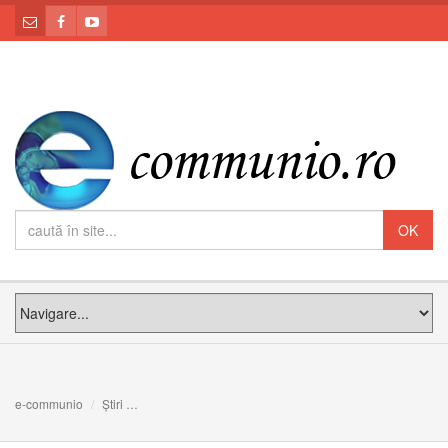
e-communio
Știri
Papa Francisc: a vorbi de rău pe fraţii noştri este ca şi cu