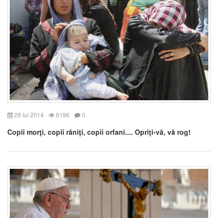
28 Iul 2014
6196
0
Copii morţi, copii răniţi, copii orfani.... Opriţi-vă, vă rog!