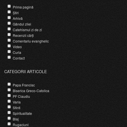
Prima pagină
Știri
Arhivă
Gândul zilei
Catehismul zi de zi
Recenzii cărți
Comentariu evanghelic
Video
Curia
Contact
CATEGORII ARTICOLE
Papa Francisc
Biserica Greco-Catolica
PF Claudiu
Varia
Sfinti
Spiritualitate
Blaj
Rugaciuni