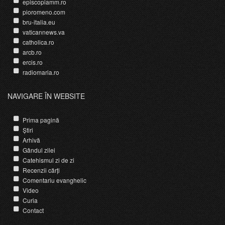
episcopiamm.ro
pioromeno.com
bru-italia.eu
vaticannews.va
catholica.ro
arcb.ro
ercis.ro
radiomaria.ro
NAVIGARE ÎN WEBSITE
Prima pagină
Știri
Arhivă
Gândul zilei
Catehismul zi de zi
Recenzii cărți
Comentariu evanghelic
Video
Curia
Contact