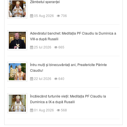
Zâmbetul speranței
05 Aug 2026
706
Adevăratul banchet: Meditația PF Claudiu la Duminica a
VIII-a după Rusalii
25 Iul 2026
665
Întru mulți și binecuvântați ani, Preafericite Părinte
Claudiu!
22 Iul 2026
640
Încălecând furtunile vieții: Meditația PF Claudiu la
Duminica a IX-a după Rusalii
01 Aug 2026
568