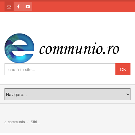
e-communio
Știri
Câteva lecții de dezvoltare personală din partea lui Isus