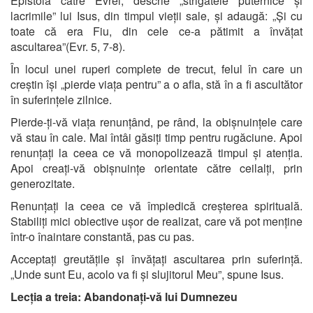
Epistola către Evrei, descrie „strigătele puternice și
lacrimile” lui Isus, din timpul vieții sale, și adaugă: „Și cu
toate că era Fiu, din cele ce-a pătimit a învățat
ascultarea”(Evr. 5, 7-8).
În locul unei ruperi complete de trecut, felul în care un
creștin își „pierde viața pentru” a o afla, stă în a fi ascultător
în suferințele zilnice.
Pierde-ți-vă viața renunțând, pe rând, la obișnuințele care
vă stau în cale. Mai întâi găsiți timp pentru rugăciune. Apoi
renunțați la ceea ce vă monopolizează timpul și atenția.
Apoi creați-vă obișnuințe orientate către ceilalți, prin
generozitate.
Renunțați la ceea ce vă împiedică creșterea spirituală.
Stabiliți mici obiective ușor de realizat, care vă pot menține
într-o înaintare constantă, pas cu pas.
Acceptați greutățile și învățați ascultarea prin suferință.
„Unde sunt Eu, acolo va fi și slujitorul Meu”, spune Isus.
Lecția a treia: Abandonați-vă lui Dumnezeu