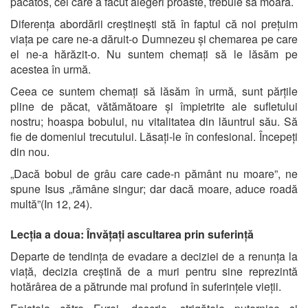
păcătos, cel care a făcut alegeri proaste, trebuie să moară.
Diferența abordării creștinești stă în faptul că noi prețuim
viața pe care ne-a dăruit-o Dumnezeu și chemarea pe care
el ne-a hărăzit-o. Nu suntem chemați să le lăsăm pe
acestea în urmă.
Ceea ce suntem chemați să lăsăm în urmă, sunt părțile
pline de păcat, vătămătoare și împietrite ale sufletului
nostru; hoaspa bobului, nu vitalitatea din lăuntrul său. Să
fie de domeniul trecutului. Lăsați-le în confesional. Începeți
din nou.
„Dacă bobul de grâu care cade-n pământ nu moare”, ne
spune Isus „rămâne singur; dar dacă moare, aduce roadă
multă”(In 12, 24).
Lecția a doua: Învățați ascultarea prin suferință
Departe de tendința de evadare a deciziei de a renunța la
viață, decizia creștină de a muri pentru sine reprezintă
hotărârea de a pătrunde mai profund în suferințele vieții.