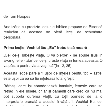
de Tom Hoopes
Analizând cu precizie lecturile biblice propuse de Biserică
realizăm că acestea ne oferă lecții de schimbare
personală.
Prima lecție: Vechiul tău „Eu” trebuie să moară
„Cel ce-și iubește viața, O va pierde” - ne spune Isus în
Evanghelie - „dar cel ce-și urăște viața în lumea aceasta, O
va păstra pentru viața veșnică”(In 12, 25).
Această lecție pare a fi ușor de înțeles pentru toți – astfel
este ușor ca ea să fie înțeleasă total greșit.
Bărbații care își abandonează familiile, femeile care se
retrag în ele însele, chiar și oamenii care cred că nu mai
pot suporta durerea vieții, cu toții pornesc de la o
interpretare eronată a acestei învățături: Vechiul Eu, cel