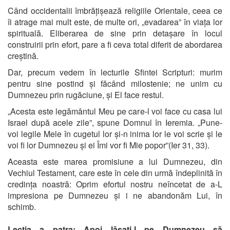
Când occidentalii îmbrățișează religiile Orientale, ceea ce
îi atrage mai mult este, de multe ori, „evadarea” în viața lor
spirituală. Eliberarea de sine prin detașare în locul
construirii prin efort, pare a fi ceva total diferit de abordarea
creștină.
Dar, precum vedem în lecturile Sfintei Scripturi: murim
pentru sine postind și făcând milostenie; ne unim cu
Dumnezeu prin rugăciune, și El face restul.
„Acesta este legământul Meu pe care-l voi face cu casa lui
Israel după acele zile”, spune Domnul în Ieremia. „Pune-
voi legile Mele în cugetul lor și-n inima lor le voi scrie și le
voi fi lor Dumnezeu și ei Îmi vor fi Mie popor”(Ier 31, 33).
Aceasta este marea promisiune a lui Dumnezeu, din
Vechiul Testament, care este în cele din urmă îndeplinită în
credința noastră: Oprim efortul nostru neîncetat de a-L
impresiona pe Dumnezeu și i ne abandonăm Lui, în
schimb.
Lecția a patra: Apoi lăsați-l pe Dumnezeu să