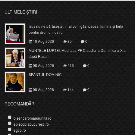
ULTIMELE ȘTIRI
Isus nu ne părăsește; în El vom găsi pacea, lumina și forța
pentru drumul nostru
10 Aug 2026
85
0
MUNTELE LUPTEI: Meditația PF Claudiu la Duminica a X-a
după Rusalii
08 Aug 2026
416
0
SFÂNTUL DOMINIC
08 Aug 2026
144
0
RECOMANDĂRI
bisericaromanaunita.ro
episcopiabucuresti.ro
egco.ro