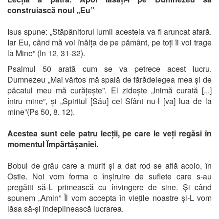
construiască noul „Eu”
Isus spune: „Stăpânitorul lumii acesteia va fi aruncat afară.
Iar Eu, când mă voi înălța de pe pământ, pe toți îi voi trage
la Mine” (In 12, 31-32).
Psalmul 50 arată cum se va petrece acest lucru.
Dumnezeu „Mai vârtos mă spală de fărădelegea mea și de
păcatul meu mă curățește”. El zidește „Inimă curată [...]
întru mine”, și „Spiritul [Său] cel Sfânt nu-l [va] lua de la
mine”(Ps 50, 8. 12).
Acestea sunt cele patru lecții, pe care le veți regăsi în
momentul Împărtășaniei.
Bobul de grâu care a murit și a dat rod se află acolo, în
Ostie. Noi vom forma o înșiruire de suflete care s-au
pregătit să-L primească cu învingere de sine. Și când
spunem „Amin” Îl vom accepta în viețile noastre și-L vom
lăsa să-și îndeplinească lucrarea.