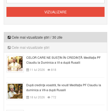
Cele mai vizualizate știri / 30 zile
Cele mai vizualizate știri
CELOR CARE NE SUSȚIN ÎN CREDINȚĂ: Meditația PF
Claudiu la Duminica a VI-a după Rusalii
11 Iul 2026
818
După credinţa voastră, fie vouă! Meditația PF Claudiu la
duminica a VII-a după Rusalii
18 Iul 2026
772