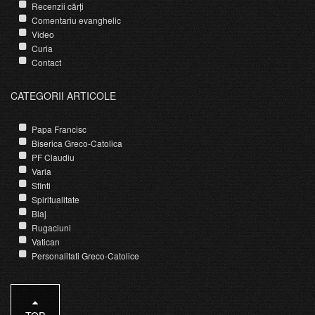
Recenzii cărți
Comentariu evanghelic
Video
Curia
Contact
CATEGORII ARTICOLE
Papa Francisc
Biserica Greco-Catolica
PF Claudiu
Varia
Sfinti
Spiritualitate
Blaj
Rugaciuni
Vatican
Personalitati Greco-Catolice