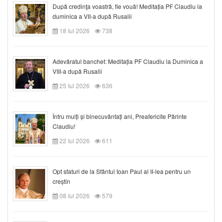
După credinţa voastră, fie vouă! Meditația PF Claudiu la
duminica a VII-a după Rusalii
18 Iul 2026
738
Adevăratul banchet: Meditația PF Claudiu la Duminica a
VIII-a după Rusalii
25 Iul 2026
636
Întru mulți și binecuvântați ani, Preafericite Părinte
Claudiu!
22 Iul 2026
611
Opt sfaturi de la Sfântul Ioan Paul al II-lea pentru un
creștin
08 Iul 2026
579