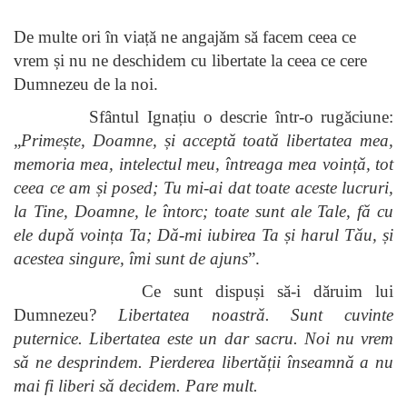
De multe ori în viață ne angajăm să facem ceea ce
vrem și nu ne deschidem cu libertate la ceea ce cere
Dumnezeu de la noi.
Sfântul Ignațiu o descrie într-o rugăciune:
„
Primește, Doamne, și acceptă toată libertatea mea,
memoria mea, intelectul meu, întreaga mea voință, tot
ceea ce am și posed; Tu mi-ai dat toate aceste lucruri,
la Tine, Doamne, le întorc; toate sunt ale Tale, fă cu
ele după voința Ta; Dă-mi iubirea Ta și harul Tău, și
acestea singure, îmi sunt de ajuns
”.
Ce sunt dispuși să-i dăruim lui
Dumnezeu?
Libertatea noastră. Sunt cuvinte
puternice. Libertatea este un dar sacru. Noi nu vrem
să ne desprindem. Pierderea libertății înseamnă a nu
mai fi liberi să decidem. Pare mult.