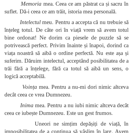
Memoria
mea. Ceea ce am păstrat ca și sacru în
suflet. Dă-i ceea ce am trăit, istoria mea personală.
Intelectul
meu. Pentru a accepta că nu trebuie să
înțeleg totul. De câte ori în viață vrem să avem totul
bine ordonat! Ne dorim ca piesele de puzzle să se
potrivească perfect. Privim înainte și înapoi, dorind ca
viața noastră să aibă o ordine perfectă. Nu este așa și
suferim. Dăruim intelectul, acceptând posibilitatea de a
trăi fără a înțelege, fără ca totul să aibă un sens, o
logică acceptabilă.
Voința
mea. Pentru a nu-mi dori nimic altceva
decât ceea ce vrea Dumnezeu.
Inima
mea. Pentru a nu iubi nimic altceva decât
ceea ce iubește Dumnezeu. Este un gest frumos.
Uneori ne simțim depășiți de viață, în
imposibilitatea de a continua să vâslim în larg. Avem