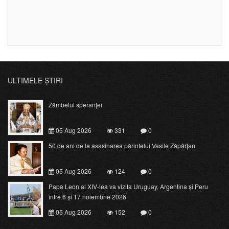
ULTIMELE ȘTIRI
Zâmbetul speranței
05 Aug 2026
331
0
50 de ani de la asasinarea părintelui Vasile Zăpârțan
05 Aug 2026
124
0
Papa Leon al XIV-lea va vizita Uruguay, Argentina și Peru
între 6 și 17 noiembrie 2026
05 Aug 2026
152
0