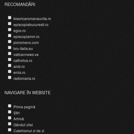
RECOMANDĂRI
bisericaromanaunita.ro
episcopiabucuresti.ro
egco.ro
episcopiamm.ro
pioromeno.com
bru-italia.eu
vaticannews.va
catholica.ro
arcb.ro
ercis.ro
radiomaria.ro
NAVIGARE ÎN WEBSITE
Prima pagină
Știri
Arhivă
Gândul zilei
Catehismul zi de zi