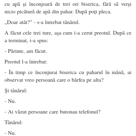
cu apă și înconjoară de trei ori biserica, fără să verși
nicio picătură de apă din pahar. După poți pleca.
„Doar atât?” - s-a întrebat tânărul.
A făcut cele trei ture, așa cum i-a cerut preotul. După ce
a terminat, i-a spus:
- Părinte, am făcut.
Preotul l-a întrebat:
- În timp ce înconjurai biserica cu paharul în mână, ai
observat vreo persoană care o bârfea pe alta?
Și tânărul:
- Nu.
- Ai văzut persoane care butonau telefonul?
Tânărul:
- Nu.