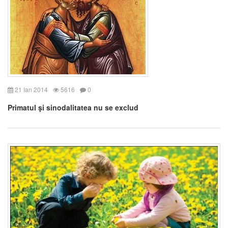
21 Ian 2014
5616
0
Primatul şi sinodalitatea nu se exclud