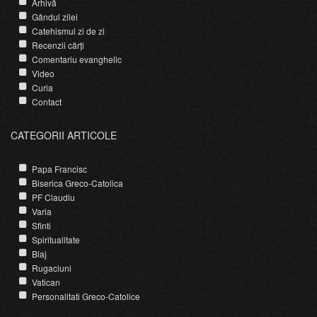
Arhivă
Gândul zilei
Catehismul zi de zi
Recenzii cărți
Comentariu evanghelic
Video
Curia
Contact
CATEGORII ARTICOLE
Papa Francisc
Biserica Greco-Catolica
PF Claudiu
Varia
Sfinti
Spiritualitate
Blaj
Rugaciuni
Vatican
Personalitati Greco-Catolice