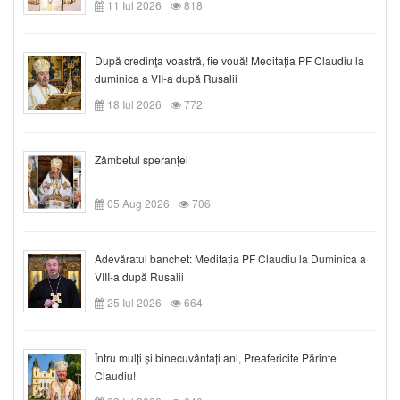
11 Iul 2026
818
După credinţa voastră, fie vouă! Meditația PF Claudiu la
duminica a VII-a după Rusalii
18 Iul 2026
772
Zâmbetul speranței
05 Aug 2026
706
Adevăratul banchet: Meditația PF Claudiu la Duminica a
VIII-a după Rusalii
25 Iul 2026
664
Întru mulți și binecuvântați ani, Preafericite Părinte
Claudiu!