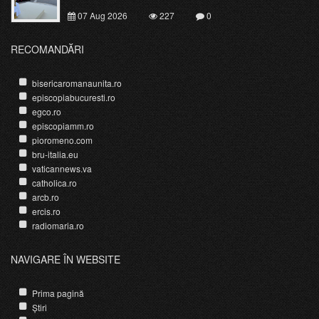
07 Aug 2026
227
0
RECOMANDĂRI
bisericaromanaunita.ro
episcopiabucuresti.ro
egco.ro
episcopiamm.ro
pioromeno.com
bru-italia.eu
vaticannews.va
catholica.ro
arcb.ro
ercis.ro
radiomaria.ro
NAVIGARE ÎN WEBSITE
Prima pagină
Știri