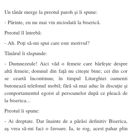
Un tânăr merge la preotul paroh și îi spune:
- Părinte, eu nu mai vin niciodată la biserică.
Preotul îl întrebă:
- Ah. Poți să-mi spui care este motivul?
Tânărul îi răspunde:
- Dumnezeule! Aici văd o femeie care bârfește despre
altă femeie; domnul din față nu citește bine; cei din cor
se ceartă încontinuu; în timpul Liturghiei oamenii
butonează telefonul mobil; fără să mai aduc în discuție și
comportamentul egoist al persoanelor după ce pleacă de
la biserica...
Preotul îi spune:
- Ai dreptate. Dar înainte de a părăsi definitiv Biserica,
aș vrea să-mi faci o favoare. Ia, te rog, acest pahar plin