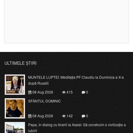
ULTIMELE ȘTIRI
MUNTELE LUPTEI: Meditația PF Claudiu la Duminica a X-a
după Rusalii
08 Aug 2026
415
0
SFÂNTUL DOMINIC
08 Aug 2026
142
0
Papa, în dialog cu tinerii la Assisi: Să construim o civilizație a
iubirii