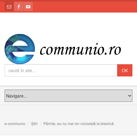
e-communio
Știri
Părinte, eu nu mai vin niciodată la biserică