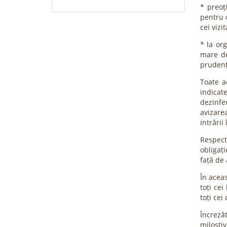
* preoț
pentru c
cei vizit
* la or
mare de
prudenț
Toate a
indicat
dezinfe
avizare
intrării
Respect
obligați
față de 
În acea
toți cei
toți cei
Încreză
milosti