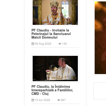
PF Claudiu - Invitație la
Pelerinajul la Sanctuarul
Maicii Domnului
06 Aug 2026
140
PF Claudiu, la Întâlnirea
Intereparhială a Familiilor,
CMD - Cluj
15 Iun 2026
697