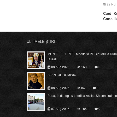
29 Noi
Card. K
Consiliu
Promova
prima d
ULTIMELE ȘTIRI
MUNTELE LUPTEI: Meditația PF Claudiu la Dumi
Rusalii
08 Aug 2026
163
0
SFÂNTUL DOMINIC
08 Aug 2026
84
0
Papa, în dialog cu tinerii la Assisi: Să construim o c
07 Aug 2026
185
0