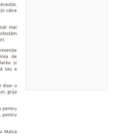
ecauție,
ții către
umăr mai
nifestăm
ri.
revenție
sirea de
larea și
lă sau a
e doar o
un, grija
m pentru
t, pentru
și Maica