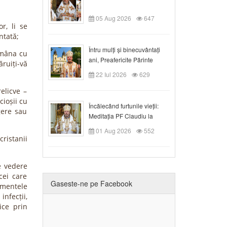
05 Aug 2026
647
r, li se
ntată;
Întru mulți și binecuvântați
 mâna cu
ani, Preafericite Părinte
ăruiți-vă
Claudiu!
22 Iul 2026
629
relicve –
cioșii cu
Încălecând furtunile vieții:
ngere sau
Meditația PF Claudiu la
Duminica a IX-a după Rusalii
01 Aug 2026
552
cristanii
e vedere
 cei care
Gaseste-ne pe Facebook
omentele
nfecții,
gice prin