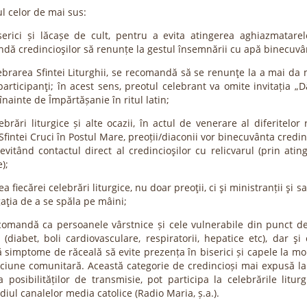
l celor de mai sus:
serici și lăcașe de cult, pentru a evita atingerea aghiazmatarelo
dă credincioşilor să renunțe la gestul însemnării cu apă binecuvâ
lebrarea Sfintei Liturghii, se recomandă să se renunţe la a mai da
 participanţi; în acest sens, preotul celebrant va omite invitația „D
înainte de Împărtășanie în ritul latin;
ebrări liturgice și alte ocazii, în actul de venerare al diferitelor 
Sfintei Cruci în Postul Mare, preoții/diaconii vor binecuvânta credin
 evitând contactul direct al credincioşilor cu relicvarul (prin ati
);
ea fiecărei celebrări liturgice, nu doar preoţii, ci şi ministranții şi sa
aţia de a se spăla pe mâini;
comandă ca persoanele vârstnice și cele vulnerabile din punct d
(diabet, boli cardiovasculare, respiratorii, hepatice etc), dar şi
ă simptome de răceală să evite prezența în biserici și capele la m
ciune comunitară. Această categorie de credincioși mai expusă la i
a posibilităților de transmisie, pot participa la celebrările litur
iul canalelor media catolice (Radio Maria, ș.a.).