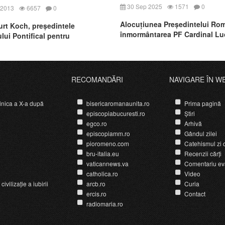
30 Sep 2025
1571
0
 2013
6657
0
Alocuțiunea Președintelui Rom
urt Koch, președintele
înmormântarea PF Cardinal Lu
lui Pontifical pentru
rea Unității Creștinilor, pentru
ată în România
RECOMANDĂRI
NAVIGARE ÎN W
nica a X-a după
bisericaromanaunita.ro
Prima pagină
episcopiabucuresti.ro
Știri
egco.ro
Arhivă
episcopiamm.ro
Gândul zilei
pioromeno.com
Catehismul zi d
bru-italia.eu
Recenzii cărți
vaticannews.va
Comentariu ev
catholica.ro
Video
ivilizație a iubirii
arcb.ro
Curia
ercis.ro
Contact
radiomaria.ro