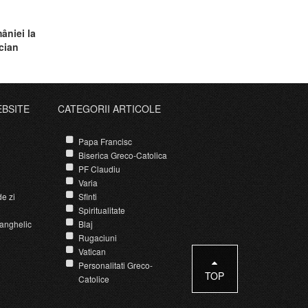
âniei la
cian
EBSITE
CATEGORII ARTICOLE
Papa Francisc
Biserica Greco-Catolica
PF Claudiu
Varia
e zi
Sfinti
Spiritualitate
anghelic
Blaj
Rugaciuni
Vatican
Personalitati Greco-
TOP
Catolice