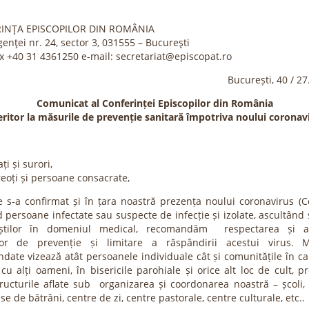
INŢA EPISCOPILOR DIN ROMÂNIA
igenţei nr. 24, sector 3, 031555 – Bucureşti
Fax +40 31 4361250 e-mail: secretariat@episcopat.ro
București, 40 / 2
Comunicat al Conferinței Episcopilor din România
eritor la măsurile de prevenție sanitară împotriva noului coronav
ați și surori,
reoți și persoane consacrate,
 s-a confirmat și în țara noastră prezența noului coronavirus (Co
 persoane infectate sau suspecte de infecție și izolate, ascultând 
liștilor în domeniul medical, recomandăm respectarea și ap
lor de prevenție și limitare a răspândirii acestui virus. M
date vizează atât persoanele individuale cât și comunitățile în c
cu alți oameni, în bisericile parohiale și orice alt loc de cult, 
tructurile aflate sub organizarea și coordonarea noastră – școli,
ase de bătrâni, centre de zi, centre pastorale, centre culturale, etc..