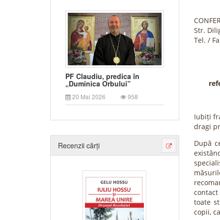
CONFER
Str. Dil
Tel. / 
PF Claudiu, predica în
ref
„Duminica Orbului”
20 Mai 2026
958
Iubiți fr
dragi p
După ce
Recenzii cărți
existând
specia
măsuri
recoman
contact 
toate s
copii, c