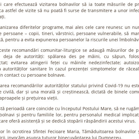
ii care efectuează vizitarea bolnavilor să ia toate măsurile de pr
a astfel de vizite să nu poată fi surse de transmitere a unor infec
ați.
ganizarea diferitelor programe, mai ales cele care reunesc un n
 persoane – copii, tineri, vârstnici, persoane vulnerabile, să ma
ă, pentru a evita expunerea persoanelor la riscurile unei îmbolnăvi
ceste recomandări comunitar-liturgice se adaugă măsurilor de p
e deja de autorități: spălarea des pe mâini, cu săpun, folo
ctat; evitarea atingerii feței cu mâinile nedezinfectate; autoizo
a autorităților sanitare în cazul prezenței simptomelor de răcea
 în contact cu persoane bolnave.
area recomandărilor autorităților statului privind Covid-19 nu est
e civilă, dar și una morală și creștinească, dictată de binele com
aproapele și prețuirea vieții.
stă perioadă care coincide cu începutul Postului Mare, să ne rugă
 bolnavi și pentru familiile lor, pentru personalul medical implica
 care oferă asistență și se dedică stopării răspândirii acestui virus.
tor în ocrotirea Sfintei Fecioare Maria, Tămăduitoarea bolnavilor 
virii, invocăm asupra tuturor binecuvântarea lui Dumnezeu.