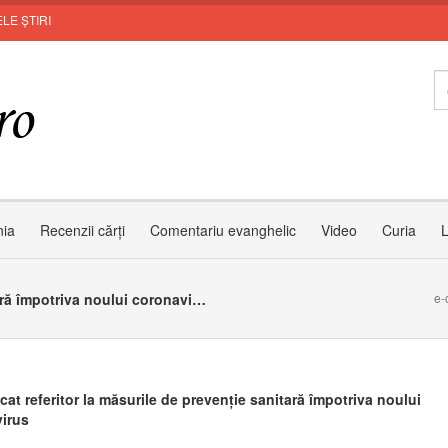
LE ȘTIRI
M
nia
Recenzii cărți
Comentariu evanghelic
Video
Curia
L
Comunicat referitor la măsurile de prevenție sanitară împotriva noului coronavirus
e-
at referitor la măsurile de prevenție sanitară împotriva noului
irus