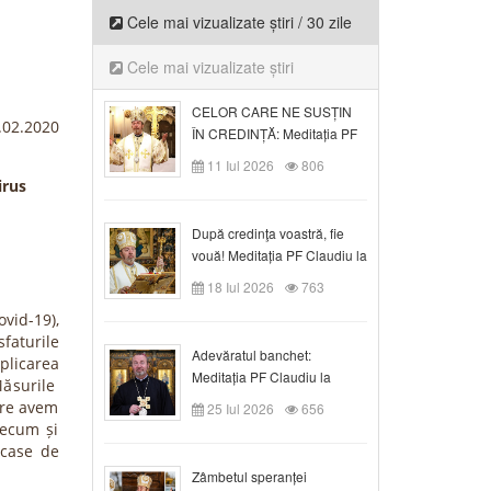
Cele mai vizualizate știri / 30 zile
Cele mai vizualizate știri
CELOR CARE NE SUSȚIN
7.02.2020
ÎN CREDINȚĂ: Meditația PF
Claudiu la Duminica a VI-a
11 Iul 2026
806
după Rusalii
irus
După credinţa voastră, fie
vouă! Meditația PF Claudiu la
duminica a VII-a după Rusalii
18 Iul 2026
763
vid-19),
sfaturile
Adevăratul banchet:
licarea
Meditația PF Claudiu la
ăsurile
Duminica a VIII-a după
are avem
25 Iul 2026
656
Rusalii
precum și
 case de
Zâmbetul speranței