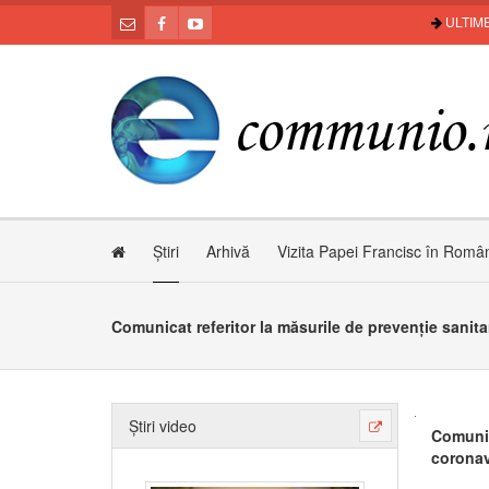
ULTIME
Știri
Arhivă
Vizita Papei Francisc în Româ
Știri video
Comunic
coronav