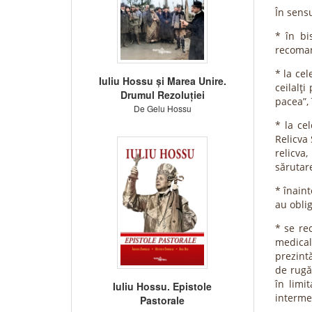
În sensu
* în bi
recoman
* la ce
Iuliu Hossu și Marea Unire.
ceilalţi
Drumul Rezoluției
pacea”, 
De Gelu Hossu
* la cel
Relicva 
relicva,
sărutare
* înaint
au oblig
* se re
medical 
prezint
de rugă
în limit
Iuliu Hossu. Epistole
intermed
Pastorale