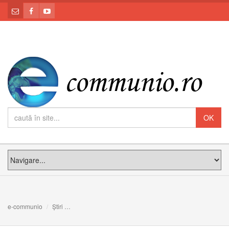
e-communio
Știri
Cardinalul Giovanni Battista Re este noul decan al Colegi