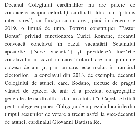
Decanul Colegiului cardinalilor nu are putere de
conducere asupra celorlalți cardinali, fiind un ”primus
inter pares”, iar funcția sa nu avea, până în decembrie
2019, o limită de timp. Potrivit constituției ”Pastor
Bonus” privind funcționarea Curiei Romane, decanul
convoacă conclavul în cazul vacanțării Scaunului
apostolic (”sede vacante”) și prezidează lucrările
conclavului în cazul în care titularul are mai puțin de
optzeci de ani și, prin urmare, este inclus în numărul
electorilor. La conclavul din 2013, de exemplu, decanul
Colegiului de atunci, card. Sodano, trecuse de pragul
vârstei de optzeci de ani: el a prezidat congregațiile
generale ale cardinalilor, dar nu a intrat în Capela Sixtină
pentru alegerea papei. Obligația de a prezida lucrările din
timpul sesiunilor de votare a trecut astfel la vice-decanul
de atunci, cardinalul Giovanni Battista Re
.