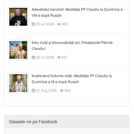
Adevăratul banchet: Meditația PF Claudiu la Duminica a
VIII-a după Rusalii
25 Iul 2026
662
Întru mulți și binecuvântați ani, Preafericite Părinte
Claudiu!
22 Iul 2026
637
Încălecând furtunile vieții: Meditația PF Claudiu la
Duminica a IX-a după Rusalii
01 Aug 2026
563
Gaseste-ne pe Facebook