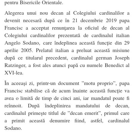
pentru Bisericile Orientale.
Alegerea unui nou decan al Colegiului cardinalilor a
devenit necesară după ce în 21 decembrie 2019 papa
Francisc a acceptat renunțarea la oficiul de decan al
Colegiului cardinalilor prezentată de cardinalul italian
Angelo Sodano, care îndeplinea această funcție din 29
aprilie 2005. Prelatul italian a preluat această misiune
după ce titularul precedent, cardinalul german Joseph
Ratzinger, a fost ales atunci papă cu numele Benedict al
XVI-lea.
În aceeași zi, printr-un document ”motu proprio”, papa
Francisc stabilise că de acum înainte această funcție va
avea o limită de timp de cinci ani, iar mandatul poate fi
reînnoit. După îndeplinirea mandatului de decan,
cardinalul primește titlul de ”decan emerit”, primul care
a primit această denumire fiind, astfel, cardinalul
Sodano.