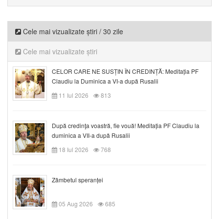
Cele mai vizualizate știri / 30 zile
Cele mai vizualizate știri
CELOR CARE NE SUSȚIN ÎN CREDINȚĂ: Meditația PF
Claudiu la Duminica a VI-a după Rusalii
11 Iul 2026
813
După credinţa voastră, fie vouă! Meditația PF Claudiu la
duminica a VII-a după Rusalii
18 Iul 2026
768
Zâmbetul speranței
05 Aug 2026
685