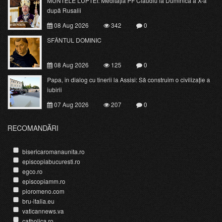
MUNTELE LUPTEI: Meditația PF Claudiu la Duminica a X-a
după Rusalii
08 Aug 2026
342
0
SFÂNTUL DOMINIC
08 Aug 2026
125
0
Papa, în dialog cu tinerii la Assisi: Să construim o civilizație a
iubirii
07 Aug 2026
207
0
RECOMANDĂRI
bisericaromanaunita.ro
episcopiabucuresti.ro
egco.ro
episcopiamm.ro
pioromeno.com
bru-italia.eu
vaticannews.va
catholica.ro