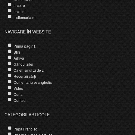
arcb.ro
ercis.ro
radiomaria.ro
NAVIGARE ÎN WEBSITE
Prima pagină
Știri
Arhivă
Gândul zilei
Catehismul zi de zi
Recenzii cărți
Comentariu evanghelic
Video
Curia
Contact
CATEGORII ARTICOLE
Papa Francisc
Biserica Greco-Catolica