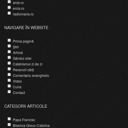
arcb.ro
ercis.ro
radiomaria.ro
NAVIGARE ÎN WEBSITE
Prima pagină
Știri
Arhivă
Gândul zilei
Catehismul zi de zi
Recenzii cărți
Comentariu evanghelic
Video
Curia
Contact
CATEGORII ARTICOLE
Papa Francisc
Biserica Greco-Catolica