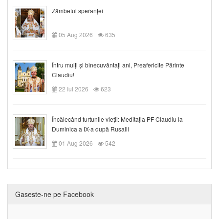
Zâmbetul speranței
05 Aug 2026
635
Întru mulți și binecuvântați ani, Preafericite Părinte
Claudiu!
22 Iul 2026
623
Încălecând furtunile vieții: Meditația PF Claudiu la
Duminica a IX-a după Rusalii
01 Aug 2026
542
Gaseste-ne pe Facebook