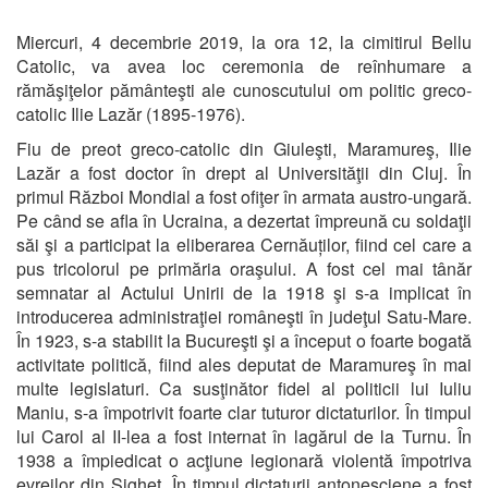
Miercuri, 4 decembrie 2019, la ora 12, la cimitirul Bellu
Catolic, va avea loc ceremonia de reînhumare a
rămăşiţelor pământeşti ale cunoscutului om politic greco-
catolic Ilie Lazăr (1895-1976).
Fiu de preot greco-catolic din Giuleşti, Maramureş, Ilie
Lazăr a fost doctor în drept al Universităţii din Cluj. În
primul Război Mondial a fost ofiţer în armata austro-ungară.
Pe când se afla în Ucraina, a dezertat împreună cu soldaţii
săi şi a participat la eliberarea Cernăuților, fiind cel care a
pus tricolorul pe primăria oraşului. A fost cel mai tânăr
semnatar al Actului Unirii de la 1918 şi s-a implicat în
introducerea administraţiei româneşti în judeţul Satu-Mare.
În 1923, s-a stabilit la Bucureşti şi a început o foarte bogată
activitate politică, fiind ales deputat de Maramureş în mai
multe legislaturi. Ca susţinător fidel al politicii lui Iuliu
Maniu, s-a împotrivit foarte clar tuturor dictaturilor. În timpul
lui Carol al II-lea a fost internat în lagărul de la Turnu. În
1938 a împiedicat o acţiune legionară violentă împotriva
evreilor din Sighet. În timpul dictaturii antonesciene a fost