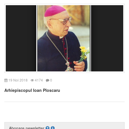
19 Noi 2018
4174
0
Arhiepiscopul Ioan Ploscaru
Abonare newsletter