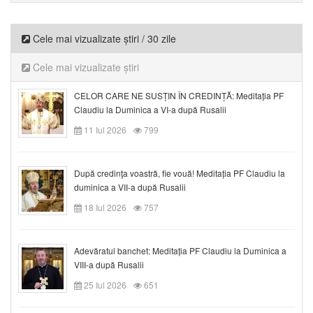
Cele mai vizualizate știri / 30 zile
Cele mai vizualizate știri
CELOR CARE NE SUSȚIN ÎN CREDINȚĂ: Meditația PF
Claudiu la Duminica a VI-a după Rusalii
11 Iul 2026
799
După credinţa voastră, fie vouă! Meditația PF Claudiu la
duminica a VII-a după Rusalii
18 Iul 2026
757
Adevăratul banchet: Meditația PF Claudiu la Duminica a
VIII-a după Rusalii
25 Iul 2026
651