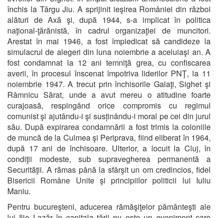
închis la Târgu Jiu. A sprijinit ieşirea României din război
alături de Axă şi, după 1944, s-a implicat în politica
naţional-ţărănistă, în cadrul organizaţiei de muncitori.
Arestat în mai 1946, a fost împiedicat să candideze la
simulacrul de alegeri din luna noiembrie a aceluiaşi an. A
fost condamnat la 12 ani temniţă grea, cu confiscarea
averii, în procesul înscenat împotriva liderilor PNŢ, la 11
noiembrie 1947. A trecut prin închisorile Galaţi, Sighet şi
Râmnicu Sărat, unde a avut mereu o atitudine foarte
curajoasă, respingând orice compromis cu regimul
comunist şi ajutându-i şi susținându-i moral pe cei din jurul
său. După expirarea condamnării a fost trimis la coloniile
de muncă de la Culmea şi Periprava, fiind eliberat în 1964,
după 17 ani de închisoare. Ulterior, a locuit la Cluj, în
condiţii modeste, sub supravegherea permanentă a
Securităţii. A rămas până la sfârşit un om credincios, fidel
Bisericii Române Unite şi principiilor politicii lui Iuliu
Maniu.
Pentru bucureşteni, aducerea rămăşiţelor pământeşti ale
lui Ilie Lazăr în capitala ţării nu este un eveniment care