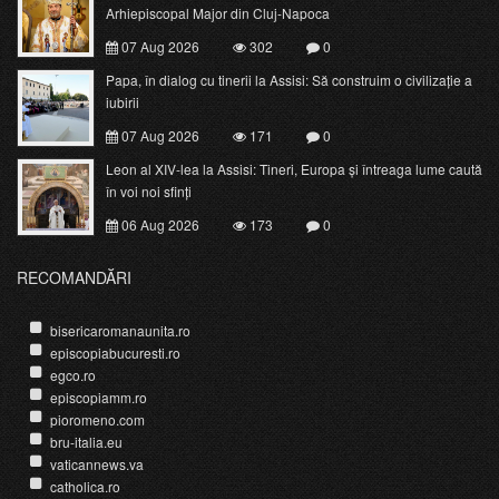
Arhiepiscopal Major din Cluj-Napoca
07 Aug 2026
302
0
Papa, în dialog cu tinerii la Assisi: Să construim o civilizație a
iubirii
07 Aug 2026
171
0
Leon al XIV-lea la Assisi: Tineri, Europa și întreaga lume caută
în voi noi sfinți
06 Aug 2026
173
0
RECOMANDĂRI
bisericaromanaunita.ro
episcopiabucuresti.ro
egco.ro
episcopiamm.ro
pioromeno.com
bru-italia.eu
vaticannews.va
catholica.ro