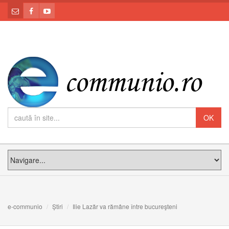
e-communio
Știri
Ilie Lazăr va rămâne între bucureşteni