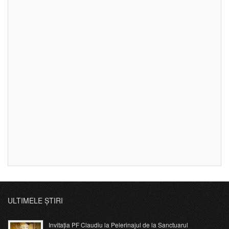
ULTIMELE ȘTIRI
Invitația PF Claudiu la Pelerinajul de la Sanctuarul