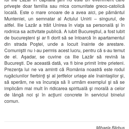
priveşte doar familia sau mica comunitate greco-catolică
locală. Este o mare onoare de a avea aici, pe pământul
Munteniei, un semnatar al Actului Unirii – singurul, de
altfel. Ilie Lazăr a trăit Unirea în viaţa sa personală şi în
rodnica sa activitate publică. A iubit Bucureştiul, a fost iubit
de bucureşteni şi ar fi dorit să se întoarcă în apartamentul
din strada Poştei, unde a locuit înainte de arestare.
Comuniştii nu i-au permis acest lucru, pentru că s-au temut
de el. Aşadar, se cuvine ca Ilie Lazăr să revină la
Bucureşti. De această dată, va fi bine primit între prieteni.
Prezenţa lui ne va aminti că România noastră este rodul
rugăciunilor fierbinţi şi al jertfelor uriaşe ale înaintaşilor şi,
să sperăm, ne va încuraja să îi urmăm exemplul şi să se
implicăm mai mult în ridicarea spirituală şi morală a celor
de lângă noi şi în acţiuni concrete în serviciul binelui
comun.
Mihaela Bărbuș