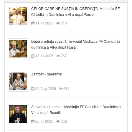
CELOR CARE NE SUSȚIN ÎN CREDINȚĂ: Meditația PF
Claudiu la Duminica a VI-a după Rusalii
11 Iul 2026
813
După credinţa voastră, fie vouă! Meditația PF Claudiu la
duminica a VII-a după Rusalii
18 Iul 2026
767
Zâmbetul speranței
05 Aug 2026
682
Adevăratul banchet: Meditația PF Claudiu la Duminica a
VIII-a după Rusalii
25 Iul 2026
662