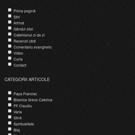
Prima pagină
Știri
Arhivă
Gândul zilei
Catehismul zi de zi
Recenzii cărți
Comentariu evanghelic
Video
Curia
Contact
CATEGORII ARTICOLE
Papa Francisc
Biserica Greco-Catolica
PF Claudiu
Varia
Sfinti
Spiritualitate
Blaj