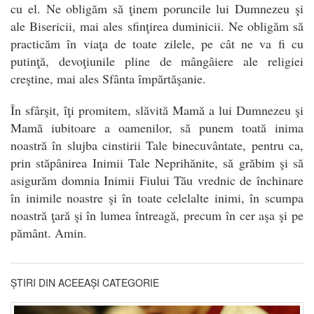
cu el. Ne obligăm să ţinem poruncile lui Dumnezeu şi
ale Bisericii, mai ales sfinţirea duminicii. Ne obligăm să
practicăm în viaţa de toate zilele, pe cât ne va fi cu
putinţă, devoţiunile pline de mângâiere ale religiei
creştine, mai ales Sfânta împărtăşanie.
În sfârşit, îţi promitem, slăvită Mamă a lui Dumnezeu şi
Mamă iubitoare a oamenilor, să punem toată inima
noastră în slujba cinstirii Tale binecuvântate, pentru ca,
prin stăpânirea Inimii Tale Neprihănite, să grăbim şi să
asigurăm domnia Inimii Fiului Tău vrednic de închinare
în inimile noastre şi în toate celelalte inimi, în scumpa
noastră ţară şi în lumea întreagă, precum în cer aşa şi pe
pământ. Amin.
ȘTIRI DIN ACEEAȘI CATEGORIE