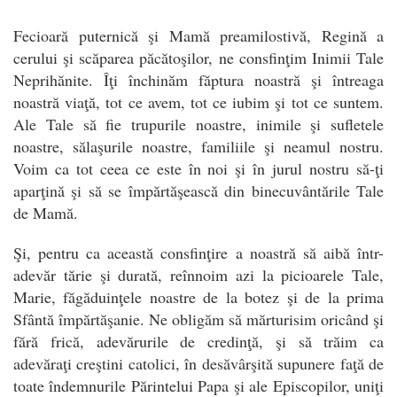
Fecioară puternică şi Mamă preamilostivă, Regină a
cerului şi scăparea păcătoşilor, ne consfinţim Inimii Tale
Neprihănite. Îţi închinăm făptura noastră şi întreaga
noastră viaţă, tot ce avem, tot ce iubim şi tot ce suntem.
Ale Tale să fie trupurile noastre, inimile şi sufletele
noastre, sălaşurile noastre, familiile şi neamul nostru.
Voim ca tot ceea ce este în noi şi în jurul nostru să-ţi
aparţină şi să se împărtăşească din binecuvântările Tale
de Mamă.
Şi, pentru ca această consfinţire a noastră să aibă într-
adevăr tărie şi durată, reînnoim azi la picioarele Tale,
Marie, făgăduinţele noastre de la botez şi de la prima
Sfântă împărtăşanie. Ne obligăm să mărturisim oricând şi
fără frică, adevărurile de credinţă, şi să trăim ca
adevăraţi creştini catolici, în desăvârşită supunere faţă de
toate îndemnurile Părintelui Papa şi ale Episcopilor, uniţi