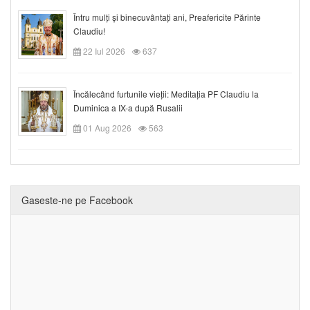
Întru mulți și binecuvântați ani, Preafericite Părinte
Claudiu!
22 Iul 2026
637
Încălecând furtunile vieții: Meditația PF Claudiu la
Duminica a IX-a după Rusalii
01 Aug 2026
563
Gaseste-ne pe Facebook