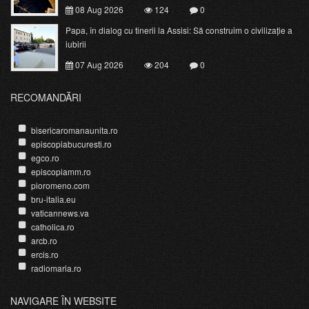
08 Aug 2026
124
0
Papa, în dialog cu tinerii la Assisi: Să construim o civilizație a
iubirii
07 Aug 2026
204
0
RECOMANDĂRI
bisericaromanaunita.ro
episcopiabucuresti.ro
egco.ro
episcopiamm.ro
pioromeno.com
bru-italia.eu
vaticannews.va
catholica.ro
arcb.ro
ercis.ro
radiomaria.ro
NAVIGARE ÎN WEBSITE