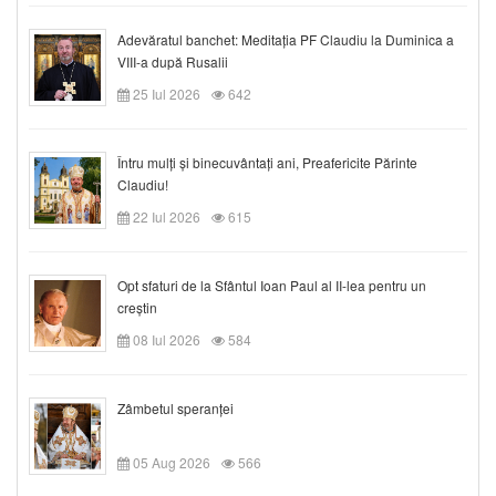
Adevăratul banchet: Meditația PF Claudiu la Duminica a
VIII-a după Rusalii
25 Iul 2026
642
Întru mulți și binecuvântați ani, Preafericite Părinte
Claudiu!
22 Iul 2026
615
Opt sfaturi de la Sfântul Ioan Paul al II-lea pentru un
creștin
08 Iul 2026
584
Zâmbetul speranței
05 Aug 2026
566