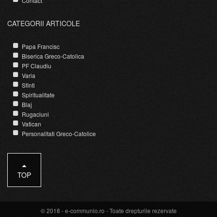
Contact
CATEGORII ARTICOLE
Papa Francisc
Biserica Greco-Catolica
PF Claudiu
Varia
Sfinti
Spiritualitate
Blaj
Rugaciuni
Vatican
Personalitati Greco-Catolice
TOP
© 2018 -
e-communio.ro
- Toate drepturile rezervate