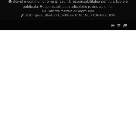
Site-ul e-communio.ro nu își asumă responsabilitatea pentru articolele
publicate. Responsabilitatea articolelor revine autorilor.
Platformă realizată de Andrei Man
Design grafic
,
stiluri CSS
,
codificare HTML
:
MEDIAGRANDESIGN