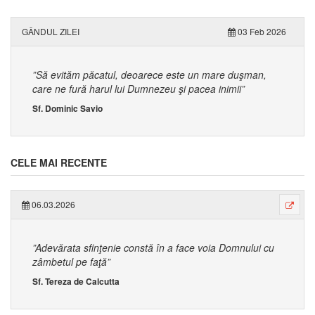
GÂNDUL ZILEI
03 Feb 2026
”Să evităm păcatul, deoarece este un mare duşman,
care ne fură harul lui Dumnezeu şi pacea inimii”
Sf. Dominic Savio
CELE MAI RECENTE
06.03.2026
”Adevărata sfinţenie constă în a face voia Domnului cu
zâmbetul pe faţă”
Sf. Tereza de Calcutta