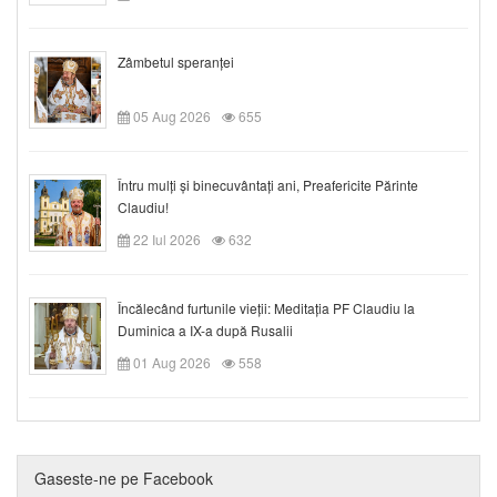
Zâmbetul speranței
05 Aug 2026
655
Întru mulți și binecuvântați ani, Preafericite Părinte
Claudiu!
22 Iul 2026
632
Încălecând furtunile vieții: Meditația PF Claudiu la
Duminica a IX-a după Rusalii
01 Aug 2026
558
Gaseste-ne pe Facebook