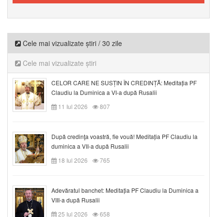
Cele mai vizualizate știri / 30 zile
Cele mai vizualizate știri
CELOR CARE NE SUSȚIN ÎN CREDINȚĂ: Meditația PF
Claudiu la Duminica a VI-a după Rusalii
11 Iul 2026
807
După credinţa voastră, fie vouă! Meditația PF Claudiu la
duminica a VII-a după Rusalii
18 Iul 2026
765
Adevăratul banchet: Meditația PF Claudiu la Duminica a
VIII-a după Rusalii
25 Iul 2026
658