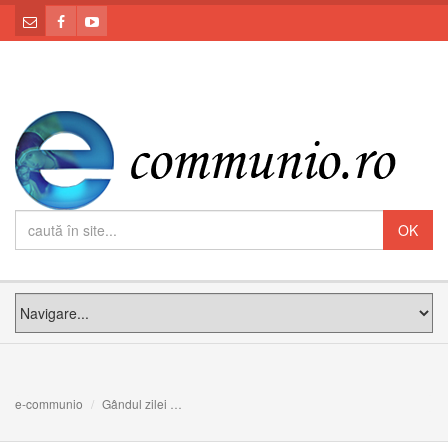
e-communio
Gândul zilei
”Să evităm păcatul, deoarece este un mare duşma