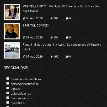
MUNTELE LUPTEI: Meditația PF Claudiu la Duminica a X-a
după Rusalii
08 Aug 2026
208
0
SFÂNTUL DOMINIC
08 Aug 2026
101
0
Papa, în dialog cu tinerii la Assisi: Să construim o civilizație a
iubirii
07 Aug 2026
192
0
RECOMANDĂRI
bisericaromanaunita.ro
episcopiabucuresti.ro
egco.ro
episcopiamm.ro
pioromeno.com
bru-italia.eu