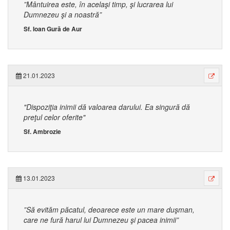
”Mântuirea este, în acelaşi timp, şi lucrarea lui
Dumnezeu şi a noastră”
Sf. Ioan Gură de Aur
21.01.2023
"Dispoziţia inimii dă valoarea darului. Ea singură dă
preţul celor oferite"
Sf. Ambrozie
13.01.2023
”Să evităm păcatul, deoarece este un mare duşman,
care ne fură harul lui Dumnezeu şi pacea inimii”