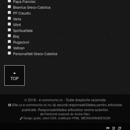
Papa Francisc
Biserica Greco-Catolica
PF Claudiu
Varia
Sfinti
Spiritualitate
Blaj
Rugaciuni
Vatican
Personalitati Greco-Catolice
TOP
© 2018 -
e-communio.ro
- Toate drepturile rezervate
Site-ul e-communio.ro nu își asumă responsabilitatea pentru articolele
publicate. Responsabilitatea articolelor revine autorilor.
Platformă realizată de Andrei Man
Design grafic
,
stiluri CSS
,
codificare HTML
:
MEDIAGRANDESIGN