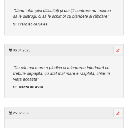
”Când întâmpini dificultăți și poziții contrare nu încerca
să le distrugi, ci să le schimbi cu blândețe și răbdare”
Sf. Francisc de Sales
06.04.2023
”Cu cât mai mare e piedica şi tulburarea interioară ce
trebuie depăşită, cu atât mai mare e răsplata, chiar în
viaţa aceasta”
Sf. Tereza de Avila
25.02.2023