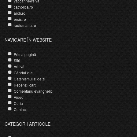
vaticannews.va
catholica.ro
arcb.ro
ercis.ro
radiomaria.ro
NAVIGARE ÎN WEBSITE
Prima pagină
Știri
Arhivă
Gândul zilei
Catehismul zi de zi
Recenzii cărți
Comentariu evanghelic
Video
Curia
Contact
CATEGORII ARTICOLE