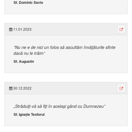
Sf. Dominic Savio
11.01.2023
”Nu ne e de nici un folos să ascultăm învăţăturile sfinte
dacă nu le trăim”
Sf. Augustin
30.12.2022
„Străduiţi-vă să fiţi în acelaşi gând cu Dumnezeu”
Sf. Ignație Teoforul