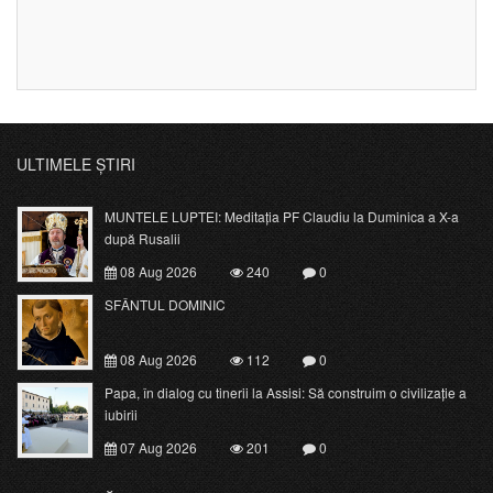
ULTIMELE ȘTIRI
MUNTELE LUPTEI: Meditația PF Claudiu la Duminica a X-a
după Rusalii
08 Aug 2026
240
0
SFÂNTUL DOMINIC
08 Aug 2026
112
0
Papa, în dialog cu tinerii la Assisi: Să construim o civilizație a
iubirii
07 Aug 2026
201
0