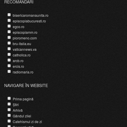
RECOMANDĂRI
bisericaromanaunita.ro
episcopiabucuresti.ro
egco.ro
episcopiamm.ro
pioromeno.com
bru-italia.eu
vaticannews.va
catholica.ro
arcb.ro
ercis.ro
radiomaria.ro
NAVIGARE ÎN WEBSITE
Prima pagină
Știri
Arhivă
Gândul zilei
Catehismul zi de zi