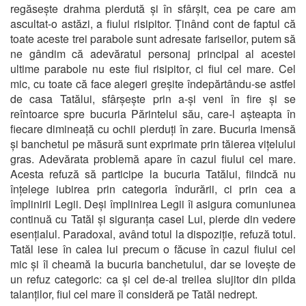
regăsește drahma pierdută și în sfârșit, cea pe care am
ascultat-o astăzi, a fiului risipitor. Ținând cont de faptul că
toate aceste trei parabole sunt adresate fariseilor, putem să
ne gândim că adevăratul personaj principal al acestei
ultime parabole nu este fiul risipitor, ci fiul cel mare. Cel
mic, cu toate că face alegeri greșite îndepărtându-se astfel
de casa Tatălui, sfârșește prin a-și veni în fire și se
reîntoarce spre bucuria Părintelui său, care-l așteapta în
fiecare dimineață cu ochii pierduți în zare. Bucuria imensă
și banchetul pe măsură sunt exprimate prin tăierea vițelului
gras. Adevărata problemă apare în cazul fiului cel mare.
Acesta refuză să participe la bucuria Tatălui, fiindcă nu
înțelege iubirea prin categoria îndurării, ci prin cea a
împlinirii Legii. Deși împlinirea Legii îi asigura comuniunea
continuă cu Tatăl și siguranța casei Lui, pierde din vedere
esențialul. Paradoxal, având totul la dispoziție, refuză totul.
Tatăl iese în calea lui precum o făcuse în cazul fiului cel
mic și îl cheamă la bucuria banchetului, dar se lovește de
un refuz categoric: ca și cel de-al treilea slujitor din pilda
talanților, fiul cel mare îl consideră pe Tatăl nedrept.