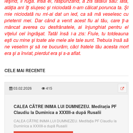
ieşind, îl ruga. Însă el, răspunzând, a zis tatălui său: Iată,
atâţia ani îţi slujesc şi niciodată n-am călcat porunca ta. Şi
mie niciodată nu mi-ai dat un ied, ca să mă veselesc cu
prietenii mei. Dar când a venit acest fiu al tău, care ţi-a
mâncat averea cu desfrânatele, ai înjunghiat pentru el
viţelul cel îngrăşat. Tatăl însă i-a zis: Fiule, tu totdeauna
eşti cu mine şi toate ale mele ale tale sunt. Trebuia însă să
ne veselim şi să ne bucurăm, căci fratele tău acesta mort
era şi a înviat, pierdut era şi s-a aflat.
CELE MAI RECENTE
03.02.2026
415
CALEA CĂTRE INIMA LUI DUMNEZEU. Meditația PF
Claudiu la Duminica a XXXIII-a după Rusalii
CALEA CĂTRE INIMA LUI DUMNEZEU. Meditația PF Claudiu la
Duminica a XXXIII-a după Rusalii