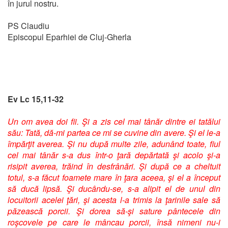
în jurul nostru.
PS Claudiu
Episcopul Eparhiei de Cluj-Gherla
Ev Lc 15,11-32
Un om avea doi fii. Şi a zis cel mai tânăr dintre ei tatălui
său: Tată, dă-mi partea ce mi se cuvine din avere. Şi el le-a
împărţit averea. Şi nu după multe zile, adunând toate, fiul
cel mai tânăr s-a dus într-o ţară depărtată şi acolo şi-a
risipit averea, trăind în desfrânări. Şi după ce a cheltuit
totul, s-a făcut foamete mare în ţara aceea, şi el a început
să ducă lipsă. Şi ducându-se, s-a alipit el de unul din
locuitorii acelei ţări, şi acesta l-a trimis la ţarinile sale să
păzească porcii. Şi dorea să-şi sature pântecele din
roşcovele pe care le mâncau porcii, însă nimeni nu-i