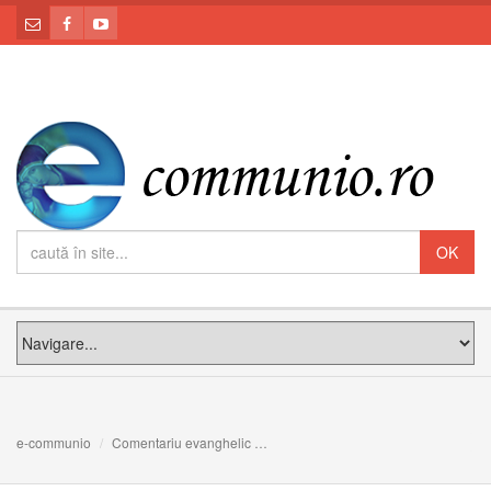
e-communio
Comentariu evanghelic
UN VIȚEL GREU DE DIGERAT: Meditaț