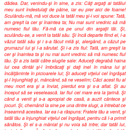
dădea. Dar, venindu-şi în sine, a zis: Câţi argaţi ai tatălui
meu sunt îndestulaţi de pâine, iar eu pier aici de foame!
Sculându-mă, mă voi duce la tatăl meu şi-i voi spune: Tată,
am greşit la cer şi înaintea ta; Nu mai sunt vrednic să mă
numesc fiul tău. Fă-mă ca pe unul din argaţii tăi. Şi,
sculându-se, a venit la tatăl său. Şi încă departe fiind el, l-a
văzut tatăl său şi i s-a făcut milă şi, alergând, a căzut pe
grumazul lui şi l-a sărutat. Şi i-a zis fiul: Tată, am greşit la
cer şi înaintea ta şi nu mai sunt vrednic să mă numesc fiul
tău. Şi a zis tatăl către slugile sale: Aduceţi degrabă haina
lui cea dintâi şi-l îmbrăcaţi şi daţi inel în mâna lui şi
încălţăminte în picioarele lui; Şi aduceţi viţelul cel îngrăşat
şi-l înjunghiaţi şi, mâncând, să ne veselim; Căci acest fiu al
meu mort era şi a înviat, pierdut era şi s-a aflat. Şi au
început să se veselească. Iar fiul cel mare era la ţarină. Şi
când a venit şi s-a apropiat de casă, a auzit cântece şi
jocuri. Şi, chemând la sine pe una dintre slugi, a întrebat ce
înseamnă acestea. Iar ea i-a răspuns: Fratele tău a venit, şi
tatăl tău a înjunghiat viţelul cel îngrăşat, pentru că l-a primit
sănătos. Şi el s-a mâniat şi nu voia să intre; dar tatăl lui,