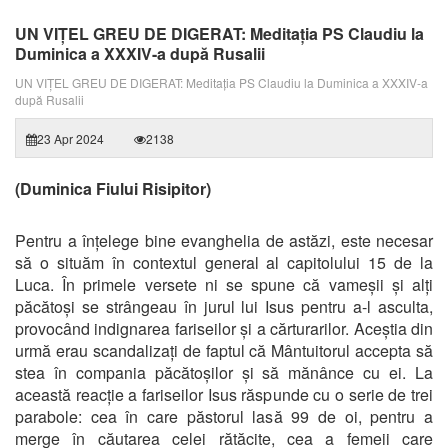
UN VIȚEL GREU DE DIGERAT: Meditația PS Claudiu la
Duminica a XXXIV-a după Rusalii
UN VIȚEL GREU DE DIGERAT: Meditația PS Claudiu la Duminica a XXXIV-a
după Rusalii
23 Apr 2024
2138
(Duminica Fiului Risipitor)
Pentru a înțelege bine evanghelia de astăzi, este necesar
să o situăm în contextul general al capitolului 15 de la
Luca. În primele versete ni se spune că vameșii și alți
păcătoși se strângeau în jurul lui Isus pentru a-l asculta,
provocând indignarea fariseilor și a cărturarilor. Aceștia din
urmă erau scandalizați de faptul că Mântuitorul accepta să
stea în compania păcătoșilor și să mănânce cu ei. La
această reacție a fariseilor Isus răspunde cu o serie de trei
parabole: cea în care păstorul lasă 99 de oi, pentru a
merge în căutarea celei rătăcite, cea a femeii care