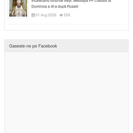
Încălecând furtunile vieții: Meditația PF Claudiu la
Duminica a IX-a după Rusalii
01 Aug 2026
559
Gaseste-ne pe Facebook