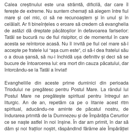
Calea creștinului este una strâmtă, dificilă, dar care îl
ferește de extreme. Nu suntem chemați să alegem între fiul
mare și cel mic, ci să ne recunoaștem și în unul și în
celălalt. Ar fi bineînțeles o eroare să credem că evanghelia
de astăzi dă dreptate păcătoșilor în defavoarea fariseilor:
Tatăl se bucură nu de fiul risipitor, ci de momentul în care
acesta se reîntorce acasă. Nu îl invită pe fiul cel mare să-l
accepte pe fratele lui “așa cum este”, ci să-i dea fratelui său
o a doua șansă, să nu-i închidă ușa definitiv și deci să se
bucure de întoarcerea lui: era mort din cauza păcatului, dar
întorcându-se la Tatăl a înviat!
Evangheliile din aceste prime duminici din perioada
Triodului ne pregătesc pentru Postul Mare. La rândul lui
Postul Mare ne pregătește spiritual pentru întregul an
liturgic. An de an, repetăm ca pe o litanie acest ritm
spiritual, aducându-ne aminte de păcatul nostru, de
îndurarea primită de la Dumnezeu și de Împărăția Cerurilor
ce se naște astfel în noi înșine. În dar am primit, în dar să
dăm și noi fraților noștri, răspândind fărâme ale Împărăției