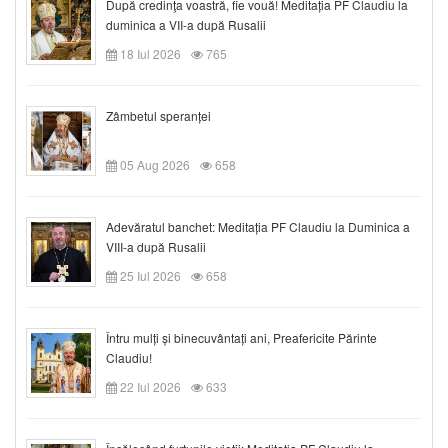
După credinţa voastră, fie vouă! Meditația PF Claudiu la
duminica a VII-a după Rusalii
18 Iul 2026
765
Zâmbetul speranței
05 Aug 2026
658
Adevăratul banchet: Meditația PF Claudiu la Duminica a
VIII-a după Rusalii
25 Iul 2026
658
Întru mulți și binecuvântați ani, Preafericite Părinte
Claudiu!
22 Iul 2026
633