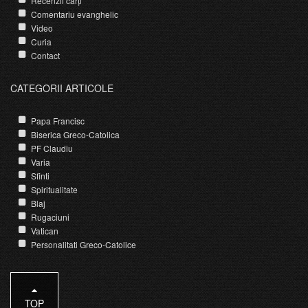
Recenzii cărți
Comentariu evanghelic
Video
Curia
Contact
CATEGORII ARTICOLE
Papa Francisc
Biserica Greco-Catolica
PF Claudiu
Varia
Sfinti
Spiritualitate
Blaj
Rugaciuni
Vatican
Personalitati Greco-Catolice
TOP