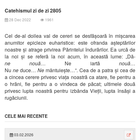
Catehismul zi de zi 2805
28 Dec 2022
1961
Cel de-al doilea val de cereri se desfășoară în mișcarea
anumitor epicleze euharistice: este ofranda așteptărilor
noastre și atrage privirea Părintelui îndurărilor. Ea urcă de
la noi și se referă la noi acum, în această lume: „Dă-
ne
nouă
… Ne iartă
nouă
…
Nu
ne
duce…
Ne
mântuiește…”. Cea de a patra și cea de
a cincea cerere privesc viața noastră ca atare, fie pentru a
o hrăni, fie pentru a o vindeca de păcat; ultimele două
privesc lupta noastră pentru izbânda Vieții, lupta însăși a
rugăciunii.
CELE MAI RECENTE
03.02.2026