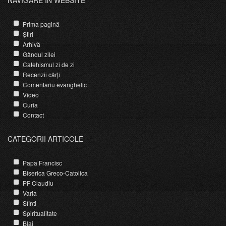
NAVIGARE ÎN WEBSITE
Prima pagină
Știri
Arhivă
Gândul zilei
Catehismul zi de zi
Recenzii cărți
Comentariu evanghelic
Video
Curia
Contact
CATEGORII ARTICOLE
Papa Francisc
Biserica Greco-Catolica
PF Claudiu
Varia
Sfinti
Spiritualitate
Blaj