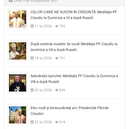
Cele mai vizualizate știri
CELOR CARE NE SUSȚIN ÎN CREDINȚĂ: Meditația PF
Claudiu la Duminica a VI-a după Rusalii
11 Iul 2026
793
După credinţa voastră, fie vouă! Meditația PF Claudiu la
duminica a VII-a după Rusalii
18 Iul 2026
751
Adevăratul banchet: Meditația PF Claudiu la Duminica a
VIII-a după Rusalii
25 Iul 2026
646
Întru mulți și binecuvântați ani, Preafericite Părinte
Claudiu!
22 Iul 2026
618