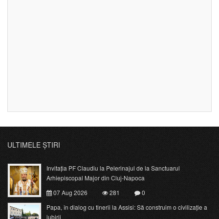
ULTIMELE ȘTIRI
Invitația PF Claudiu la Pelerinajul de la Sanctuarul
Arhiepiscopal Major din Cluj-Napoca
07 Aug 2026
281
0
Papa, în dialog cu tinerii la Assisi: Să construim o civilizație a
iubirii