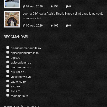
07 Aug 2026
151
0
Leon al XIV-lea la Assisi: Tineri, Europa și întreaga lume caută
în voi noi sfinți
06 Aug 2026
162
0
RECOMANDĂRI
bisericaromanaunita.ro
episcopiabucuresti.ro
egco.ro
episcopiamm.ro
pioromeno.com
bru-italia.eu
vaticannews.va
catholica.ro
arcb.ro
ercis.ro
radiomaria.ro