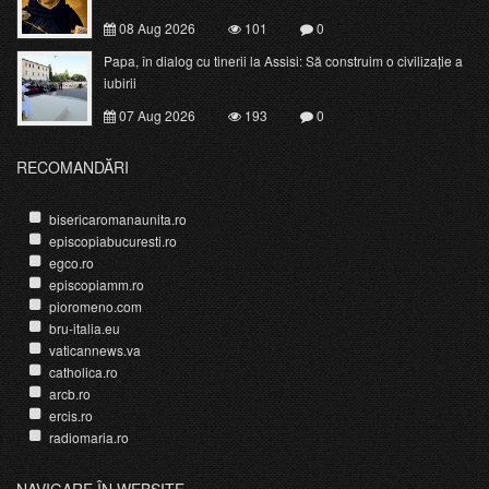
08 Aug 2026
101
0
Papa, în dialog cu tinerii la Assisi: Să construim o civilizație a
iubirii
07 Aug 2026
193
0
RECOMANDĂRI
bisericaromanaunita.ro
episcopiabucuresti.ro
egco.ro
episcopiamm.ro
pioromeno.com
bru-italia.eu
vaticannews.va
catholica.ro
arcb.ro
ercis.ro
radiomaria.ro