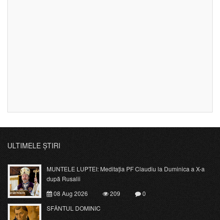
ULTIMELE ȘTIRI
MUNTELE LUPTEI: Meditația PF Claudiu la Duminica a X-a
după Rusalii
08 Aug 2026
209
0
SFÂNTUL DOMINIC