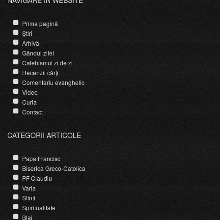
NAVIGARE ÎN WEBSITE
Prima pagină
Știri
Arhivă
Gândul zilei
Catehismul zi de zi
Recenzii cărți
Comentariu evanghelic
Video
Curia
Contact
CATEGORII ARTICOLE
Papa Francisc
Biserica Greco-Catolica
PF Claudiu
Varia
Sfinti
Spiritualitate
Blaj