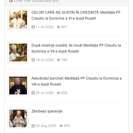
Cele mai vizualizate știri
CELOR CARE NE SUSȚIN ÎN CREDINȚĂ: Meditația PF
Claudiu la Duminica a VI-a după Rusalii
11 Iul 2026
807
După credinţa voastră, fie vouă! Meditația PF Claudiu la
duminica a VII-a după Rusalii
18 Iul 2026
765
Adevăratul banchet: Meditația PF Claudiu la Duminica a
VIII-a după Rusalii
25 Iul 2026
658
Zâmbetul speranței
05 Aug 2026
655