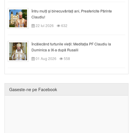
Întru mulți și binecuvântați ani, Preafericite Părinte
Claudiu!
22 Iul 2026
632
Încălecând furtunile vieții: Meditația PF Claudiu la
Duminica a IX-a după Rusalii
01 Aug 2026
558
Gaseste-ne pe Facebook