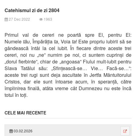
Catehismul zi de zi 2804
27 Dec 2022
1963
Primul val de cereri ne poartă spre El, pentru El:
Numele
tău
, Împărăția
ta
, Voia
ta
! Este propriu iubirii să se
gândească întâi la cel iubit. În fiecare dintre aceste trei
cereri, noi nu „ne” numim pe noi, ci suntem cuprinși de
„dorul fierbinte”, chiar de „angoasa” Fiului mult-iubit pentru
Slava Tatălui său: „Sfințească-se… Vie… Facă-se…”:
aceste trei rugi sunt deja ascultate în Jertfa Mântuitorului
Cristos, dar ele sunt întoarse acum, în speranță, către
împlinirea finală, atâta vreme cât Dumnezeu nu este încă
totul în toți.
CELE MAI RECENTE
03.02.2026