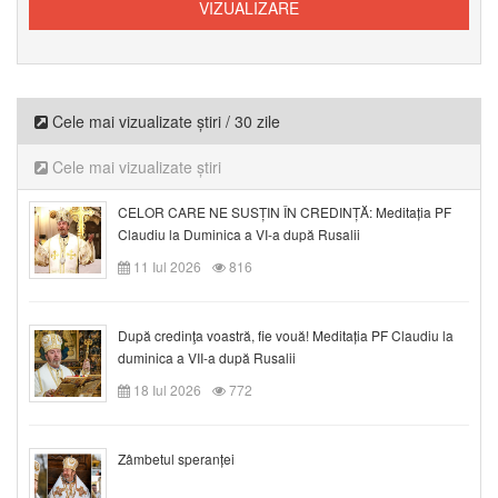
Cele mai vizualizate știri / 30 zile
Cele mai vizualizate știri
CELOR CARE NE SUSȚIN ÎN CREDINȚĂ: Meditația PF
Claudiu la Duminica a VI-a după Rusalii
11 Iul 2026
816
După credinţa voastră, fie vouă! Meditația PF Claudiu la
duminica a VII-a după Rusalii
18 Iul 2026
772
Zâmbetul speranței