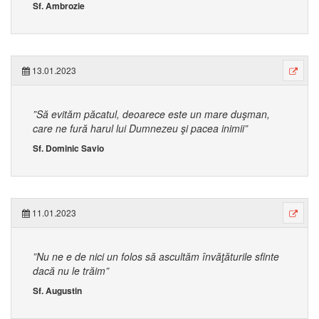
Sf. Ambrozie
13.01.2023
”Să evităm păcatul, deoarece este un mare duşman,
care ne fură harul lui Dumnezeu şi pacea inimii”
Sf. Dominic Savio
11.01.2023
”Nu ne e de nici un folos să ascultăm învăţăturile sfinte
dacă nu le trăim”
Sf. Augustin