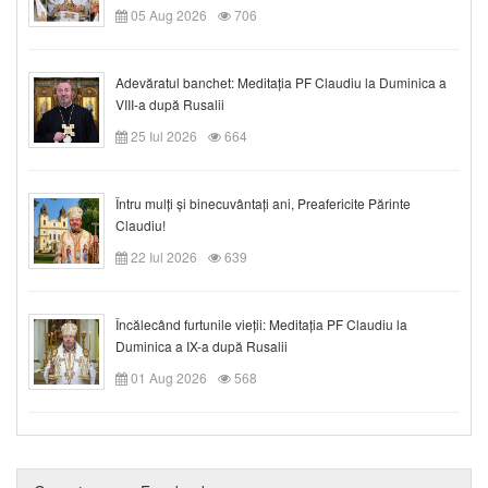
05 Aug 2026
706
Adevăratul banchet: Meditația PF Claudiu la Duminica a
VIII-a după Rusalii
25 Iul 2026
664
Întru mulți și binecuvântați ani, Preafericite Părinte
Claudiu!
22 Iul 2026
639
Încălecând furtunile vieții: Meditația PF Claudiu la
Duminica a IX-a după Rusalii
01 Aug 2026
568