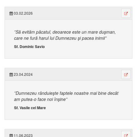
03.02.2026
”Să evităm păcatul, deoarece este un mare duşman,
care ne fură harul lui Dumnezeu şi pacea inimii”
Sf. Dominic Savio
23.04.2024
”Dumnezeu rânduieşte faptele noastre mai bine decât
am putea-o face noi înşine”
Sf. Vasile cel Mare
11.06.2023