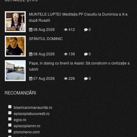
MUNTELE LUPTEI: Meditația PF Claudiu la Duminica a X-a
după Rusalii
08 Aug 2026
412
0
SFÂNTUL DOMINIC
08 Aug 2026
139
0
Papa, în dialog cu tinerii la Assisi: Să construim o civilizație a
iubirii
07 Aug 2026
226
0
RECOMANDĂRI
bisericaromanaunita.ro
episcopiabucuresti.ro
egco.ro
episcopiamm.ro
pioromeno.com