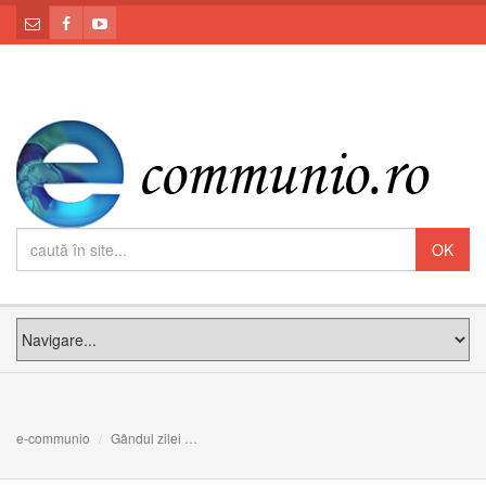
e-communio
Gândul zilei
”Inima lui Isus este încântată până și de cele mai