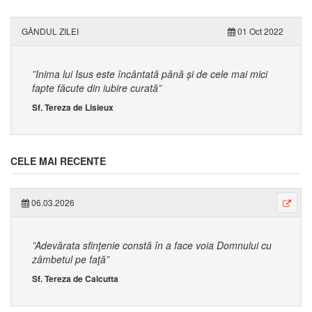
GÂNDUL ZILEI
01 Oct 2022
”Inima lui Isus este încântată până și de cele mai mici
fapte făcute din iubire curată”
Sf. Tereza de Lisieux
CELE MAI RECENTE
06.03.2026
”Adevărata sfinţenie constă în a face voia Domnului cu
zâmbetul pe faţă”
Sf. Tereza de Calcutta