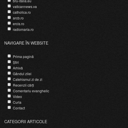
bru-italia.eu
vaticannews.va
catholica.ro
arcb.ro
ercis.ro
radiomaria.ro
NAVIGARE ÎN WEBSITE
Prima pagină
Știri
Arhivă
Gândul zilei
Catehismul zi de zi
Recenzii cărți
Comentariu evanghelic
Video
Curia
Contact
CATEGORII ARTICOLE