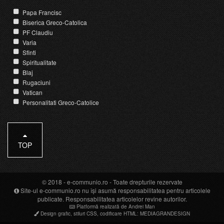
Papa Francisc
Biserica Greco-Catolica
PF Claudiu
Varia
Sfinti
Spiritualitate
Blaj
Rugaciuni
Vatican
Personalitati Greco-Catolice
TOP
© 2018 -
e-communio.ro
- Toate drepturile rezervate
Site-ul e-communio.ro nu își asumă responsabilitatea pentru articolele
publicate. Responsabilitatea articolelor revine autorilor.
Platformă realizată de Andrei Man
Design grafic
,
stiluri CSS
,
codificare HTML
:
MEDIAGRANDESIGN