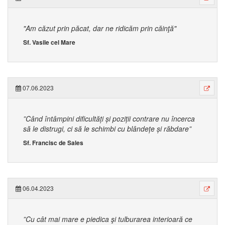
"Am căzut prin păcat, dar ne ridicăm prin căinţă"
Sf. Vasile cel Mare
07.06.2023
”Când întâmpini dificultăți și poziții contrare nu încerca
să le distrugi, ci să le schimbi cu blândețe și răbdare”
Sf. Francisc de Sales
06.04.2023
”Cu cât mai mare e piedica şi tulburarea interioară ce