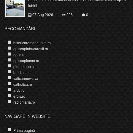
iubirii
07 Aug 2026
226
0
RECOMANDĂRI
bisericaromanaunita.ro
episcopiabucuresti.ro
egco.ro
episcopiamm.ro
pioromeno.com
bru-italia.eu
vaticannews.va
catholica.ro
arcb.ro
ercis.ro
radiomaria.ro
NAVIGARE ÎN WEBSITE
Prima pagină