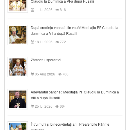
Claudiu la Duminica a VI-a după Rusalii
11 Iul 2026
816
După credinţa voastră, fie vouă! Meditația PF Claudiu la
duminica a VII-a după Rusalii
18 Iul 2026
772
Zâmbetul speranței
05 Aug 2026
706
Adevăratul banchet: Meditația PF Claudiu la Duminica a
VIII-a după Rusalii
25 Iul 2026
664
Întru mulți și binecuvântați ani, Preafericite Părinte
Claudiu!