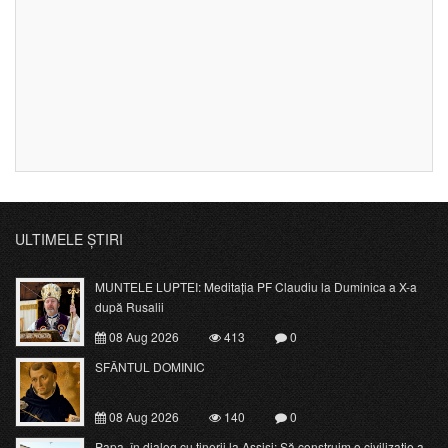
ULTIMELE ȘTIRI
MUNTELE LUPTEI: Meditația PF Claudiu la Duminica a X-a
după Rusalii
08 Aug 2026
413
0
SFÂNTUL DOMINIC
08 Aug 2026
140
0
Papa, în dialog cu tinerii la Assisi: Să construim o civilizație a