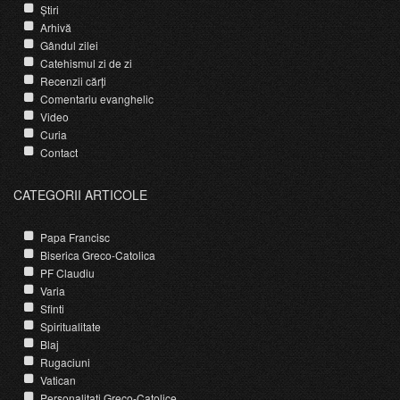
Știri
Arhivă
Gândul zilei
Catehismul zi de zi
Recenzii cărți
Comentariu evanghelic
Video
Curia
Contact
CATEGORII ARTICOLE
Papa Francisc
Biserica Greco-Catolica
PF Claudiu
Varia
Sfinti
Spiritualitate
Blaj
Rugaciuni
Vatican
Personalitati Greco-Catolice