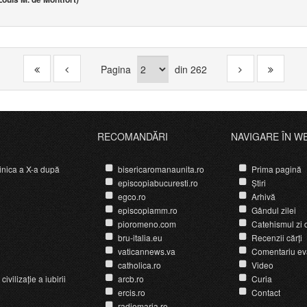
Pagina
din
262
RECOMANDĂRI
NAVIGARE ÎN W
nica a X-a după
bisericaromanaunita.ro
Prima pagină
episcopiabucuresti.ro
Știri
egco.ro
Arhivă
episcopiamm.ro
Gândul zilei
pioromeno.com
Catehismul zi d
bru-italia.eu
Recenzii cărți
vaticannews.va
Comentariu ev
catholica.ro
Video
ivilizație a iubirii
arcb.ro
Curia
ercis.ro
Contact
radiomaria.ro