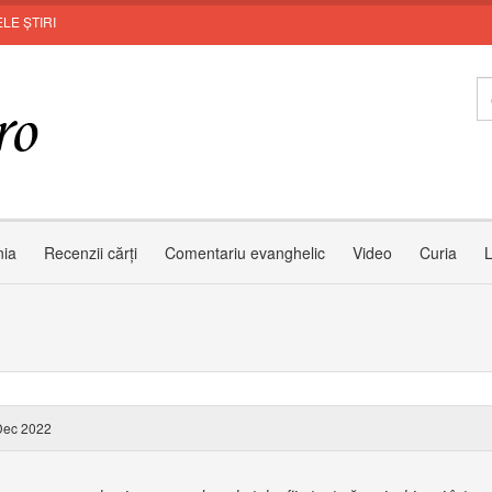
LE ȘTIRI
nia
Recenzii cărți
Comentariu evanghelic
Video
Curia
L
Dec 2022