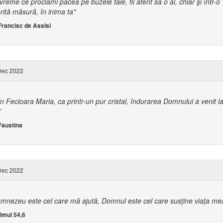
 vreme ce proclami pacea pe buzele tale, fii atent să o ai, chiar şi într-o
rită măsură, în inima ta"
 Francisc de Assisi
Dec 2022
in Fecioara Maria, ca printr-un pur cristal, îndurarea Domnului a venit l
”
Faustina
Dec 2022
mnezeu este cel care mă ajută, Domnul este cel care susține viața me
lmul 54,6