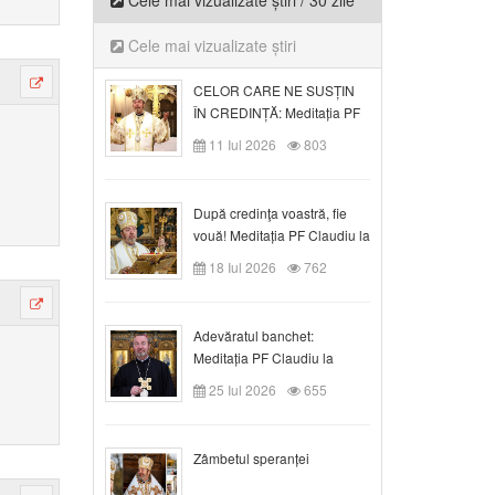
Cele mai vizualizate știri / 30 zile
Cele mai vizualizate știri
CELOR CARE NE SUSȚIN
ÎN CREDINȚĂ: Meditația PF
Claudiu la Duminica a VI-a
11 Iul 2026
803
după Rusalii
După credinţa voastră, fie
vouă! Meditația PF Claudiu la
duminica a VII-a după Rusalii
18 Iul 2026
762
Adevăratul banchet:
Meditația PF Claudiu la
Duminica a VIII-a după
25 Iul 2026
655
Rusalii
Zâmbetul speranței