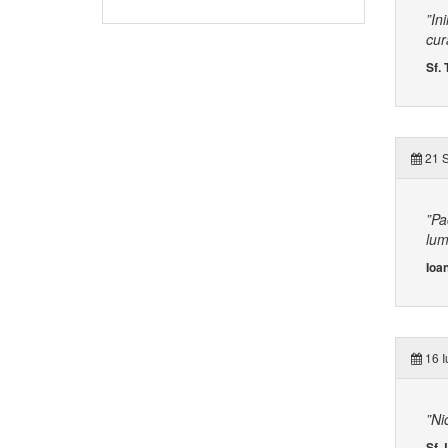
”In
cur
Sf. 
21 
”Pa
lum
Ioan
16 I
”Ni
Sf. 