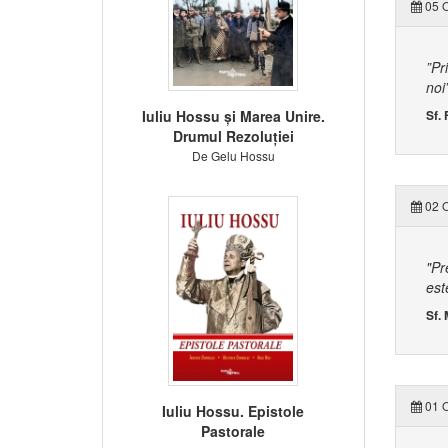
05 O
”Pr
noi
Iuliu Hossu și Marea Unire.
Sf. 
Drumul Rezoluției
De Gelu Hossu
02 O
"Pr
est
Sf.
01 O
Iuliu Hossu. Epistole
Pastorale