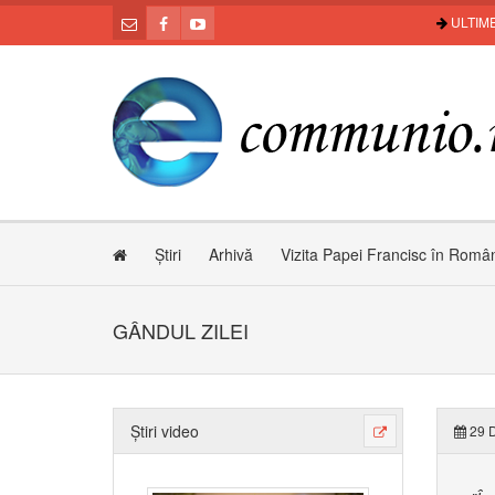
ULTIME
Știri
Arhivă
Vizita Papei Francisc în Româ
GÂNDUL ZILEI
Știri video
29 