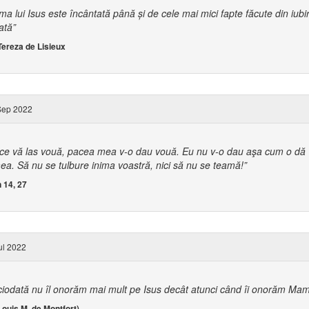
ima lui Isus este încântată până și de cele mai mici fapte făcute din iubi
ată”
Tereza de Lisieux
Sep 2022
ce vă las vouă, pacea mea v-o dau vouă. Eu nu v-o dau aşa cum o dă
ea. Să nu se tulbure inima voastră, nici să nu se teamă!”
 14, 27
ul 2022
ciodată nu îl onorăm mai mult pe Isus decât atunci când îi onorăm Ma
Louis M. de Montfort)