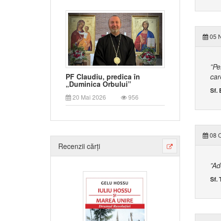
05 N
”Pe
car
PF Claudiu, predica în
„Duminica Orbului”
Sf.
20 Mai 2026
956
08 O
Recenzii cărți
”Ad
Sf.