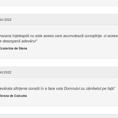
oi 2022
rsoana înţeleaptă nu este aceea care acumulează cunoştinţe, ci aceea
e descoperă adevărul”
 Ecaterina de Siena
ct 2022
evărata sfinţenie constă în a face voia Domnului cu zâmbetul pe faţă”
 Tereza de Calcutta