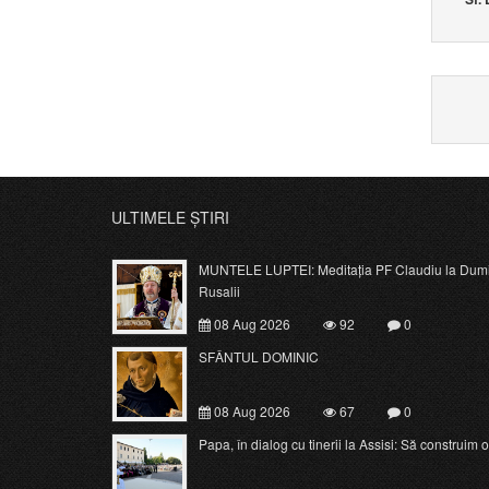
ULTIMELE ȘTIRI
MUNTELE LUPTEI: Meditația PF Claudiu la Dumi
Rusalii
08 Aug 2026
92
0
SFÂNTUL DOMINIC
08 Aug 2026
67
0
Papa, în dialog cu tinerii la Assisi: Să construim o c