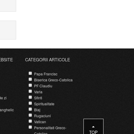
EBSITE
CATEGORII ARTICOLE
Papa Francisc
Biserica Greco-Catolica
PF Claudiu
Varia
e zi
Sfinti
Spiritualitate
anghelic
Blaj
Rugaciuni
Vatican
Personalitati Greco-
TOP
Catolice