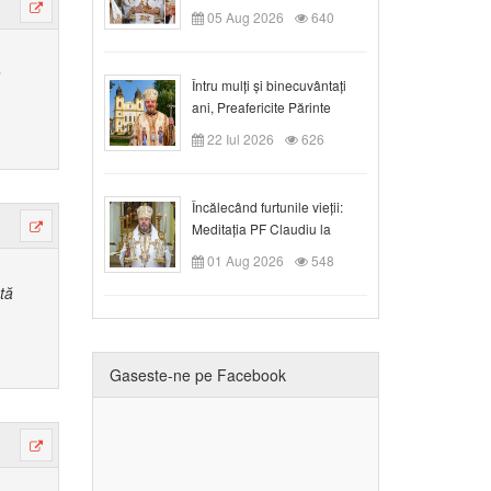
05 Aug 2026
640
a
Întru mulți și binecuvântați
ani, Preafericite Părinte
Claudiu!
22 Iul 2026
626
Încălecând furtunile vieții:
Meditația PF Claudiu la
Duminica a IX-a după Rusalii
01 Aug 2026
548
tă
Gaseste-ne pe Facebook