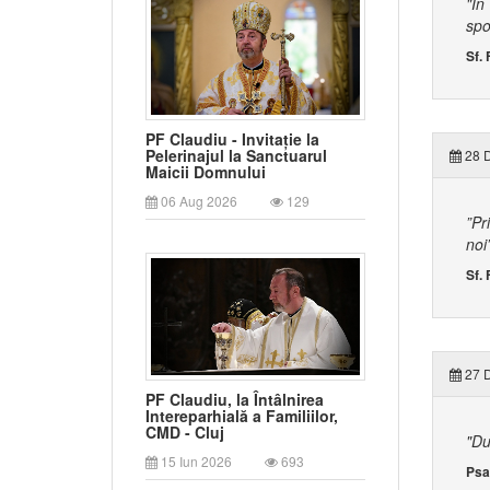
"În
spo
Sf.
PF Claudiu - Invitație la
Pelerinajul la Sanctuarul
28 
Maicii Domnului
06 Aug 2026
129
”Pr
noi
Sf. 
27 
PF Claudiu, la Întâlnirea
Intereparhială a Familiilor,
CMD - Cluj
"Du
15 Iun 2026
693
Psa