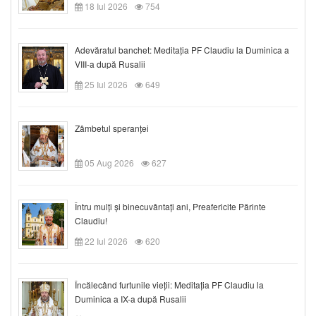
18 Iul 2026
754
Adevăratul banchet: Meditația PF Claudiu la Duminica a
VIII-a după Rusalii
25 Iul 2026
649
Zâmbetul speranței
05 Aug 2026
627
Întru mulți și binecuvântați ani, Preafericite Părinte
Claudiu!
22 Iul 2026
620
Încălecând furtunile vieții: Meditația PF Claudiu la
Duminica a IX-a după Rusalii