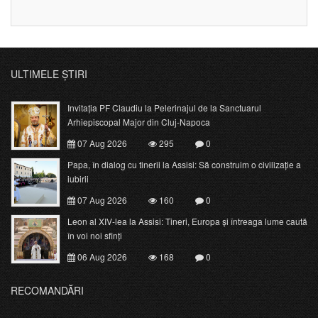
ULTIMELE ȘTIRI
Invitația PF Claudiu la Pelerinajul de la Sanctuarul
Arhiepiscopal Major din Cluj-Napoca
07 Aug 2026
295
0
Papa, în dialog cu tinerii la Assisi: Să construim o civilizație a
iubirii
07 Aug 2026
160
0
Leon al XIV-lea la Assisi: Tineri, Europa și întreaga lume caută
în voi noi sfinți
06 Aug 2026
168
0
RECOMANDĂRI