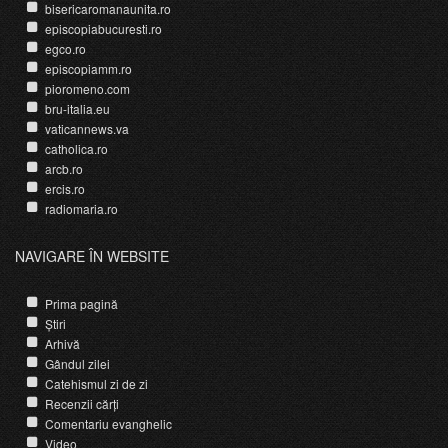
bisericaromanaunita.ro
episcopiabucuresti.ro
egco.ro
episcopiamm.ro
pioromeno.com
bru-italia.eu
vaticannews.va
catholica.ro
arcb.ro
ercis.ro
radiomaria.ro
NAVIGARE ÎN WEBSITE
Prima pagină
Știri
Arhivă
Gândul zilei
Catehismul zi de zi
Recenzii cărți
Comentariu evanghelic
Video