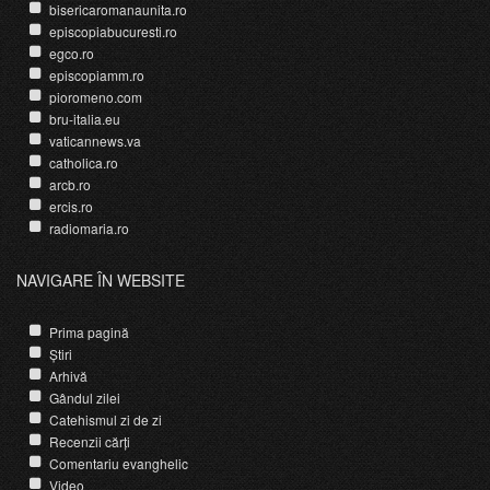
bisericaromanaunita.ro
episcopiabucuresti.ro
egco.ro
episcopiamm.ro
pioromeno.com
bru-italia.eu
vaticannews.va
catholica.ro
arcb.ro
ercis.ro
radiomaria.ro
NAVIGARE ÎN WEBSITE
Prima pagină
Știri
Arhivă
Gândul zilei
Catehismul zi de zi
Recenzii cărți
Comentariu evanghelic
Video