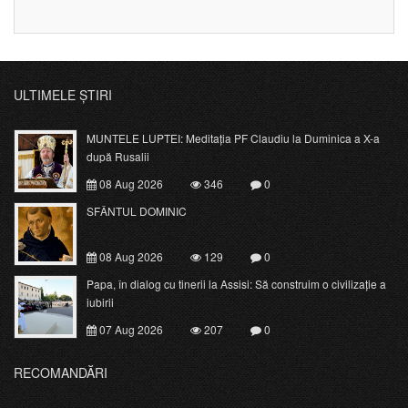
ULTIMELE ȘTIRI
MUNTELE LUPTEI: Meditația PF Claudiu la Duminica a X-a
după Rusalii
08 Aug 2026
346
0
SFÂNTUL DOMINIC
08 Aug 2026
129
0
Papa, în dialog cu tinerii la Assisi: Să construim o civilizație a
iubirii
07 Aug 2026
207
0
RECOMANDĂRI