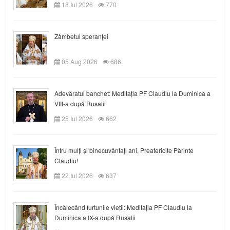
18 Iul 2026
770
Zâmbetul speranței
05 Aug 2026
686
Adevăratul banchet: Meditația PF Claudiu la Duminica a
VIII-a după Rusalii
25 Iul 2026
662
Întru mulți și binecuvântați ani, Preafericite Părinte
Claudiu!
22 Iul 2026
637
Încălecând furtunile vieții: Meditația PF Claudiu la
Duminica a IX-a după Rusalii