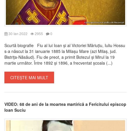
30 Ian 2022
2955
0
Scurtă biografie Fiu al lui Ioan și al Victoriei Măriuțiu, Iuliu Hossu
s-a născut la 31 ianuarie 1885 la Milașu Mare (azi Milaș, jud.
Bistrița-Năsăud). Fiu de preot, a primit Botezul și Mirul la 19
martie următor. Între 1892 și 1896, a frecventat școala (...)
CITEȘTE MAI MULT
VIDEO: 68 de ani de la moartea martirică a Fericitului episcop
Ioan Suciu