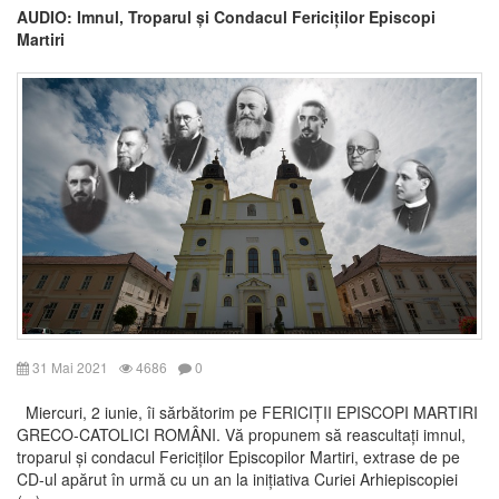
AUDIO: Imnul, Troparul și Condacul Fericiților Episcopi
Martiri
31 Mai 2021
4686
0
Miercuri, 2 iunie, îi sărbătorim pe FERICIȚII EPISCOPI MARTIRI
GRECO-CATOLICI ROMÂNI. Vă propunem să reascultați imnul,
troparul și condacul Fericiților Episcopilor Martiri, extrase de pe
CD-ul apărut în urmă cu un an la inițiativa Curiei Arhiepiscopiei