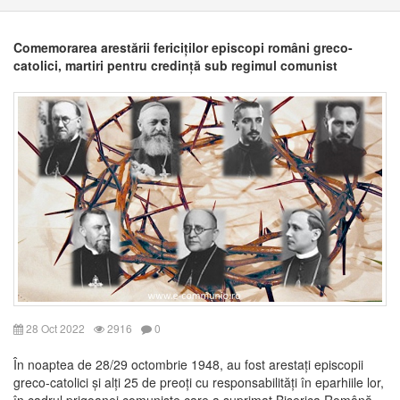
Comemorarea arestării fericiților episcopi români greco-
catolici, martiri pentru credință sub regimul comunist
28 Oct 2022
2916
0
În noaptea de 28/29 octombrie 1948, au fost arestați episcopii
greco-catolici și alți 25 de preoți cu responsabilități în eparhiile lor,
în cadrul prigoanei comuniste care a suprimat Biserica Română