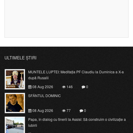
ULTIMELE ȘTIRI
MUNTELE LUPTEI: Meditația PF Claudiu la Duminica a X-a
după Rusalii
08 Aug 2026
146
0
SFÂNTUL DOMINIC
08 Aug 2026
77
0
Papa, în dialog cu tinerii la Assisi: Să construim o civilizație a
iubirii