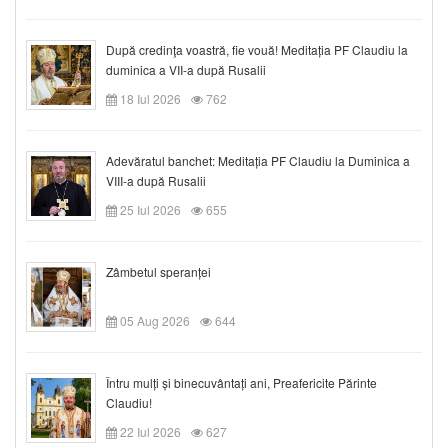
După credinţa voastră, fie vouă! Meditația PF Claudiu la
duminica a VII-a după Rusalii
18 Iul 2026
762
Adevăratul banchet: Meditația PF Claudiu la Duminica a
VIII-a după Rusalii
25 Iul 2026
655
Zâmbetul speranței
05 Aug 2026
644
Întru mulți și binecuvântați ani, Preafericite Părinte
Claudiu!
22 Iul 2026
627