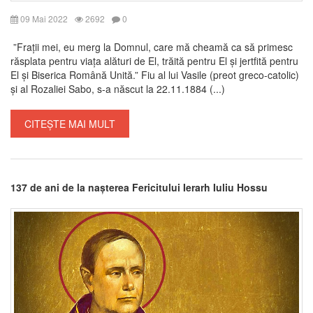
09 Mai 2022
2692
0
”Frații mei, eu merg la Domnul, care mă cheamă ca să primesc
răsplata pentru viața alături de El, trăită pentru El și jertfită pentru
El și Biserica Română Unită.” Fiu al lui Vasile (preot greco-catolic)
și al Rozaliei Sabo, s-a născut la 22.11.1884 (...)
CITEȘTE MAI MULT
137 de ani de la nașterea Fericitului Ierarh Iuliu Hossu