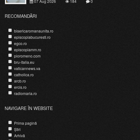
07 Aug 2026
184
0
RECOMANDĂRI
bisericaromanaunita.ro
episcopiabucuresti.ro
egco.ro
episcopiamm.ro
pioromeno.com
bru-italia.eu
vaticannews.va
catholica.ro
arcb.ro
ercis.ro
radiomaria.ro
NAVIGARE ÎN WEBSITE
Prima pagină
Știri
Arhivă