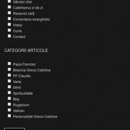
Gândul zilei
Catehismul zi de zi
Recenzii cărți
Comentariu evanghelic
Video
Curia
Contact
CATEGORII ARTICOLE
Papa Francisc
Biserica Greco-Catolica
PF Claudiu
Varia
Sfinti
Spiritualitate
Blaj
Rugaciuni
Vatican
Personalitati Greco-Catolice