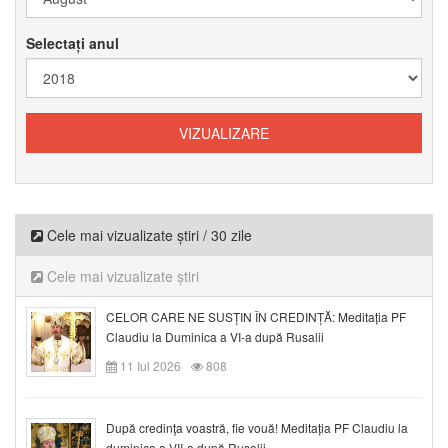
Selectați anul
Cele mai vizualizate știri / 30 zile
Cele mai vizualizate știri
CELOR CARE NE SUSȚIN ÎN CREDINȚĂ: Meditația PF
Claudiu la Duminica a VI-a după Rusalii
11 Iul 2026
808
După credinţa voastră, fie vouă! Meditația PF Claudiu la
duminica a VII-a după Rusalii