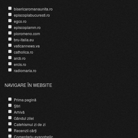
bisericaromanaunita.ro
episcopiabucuresti.ro
egco.ro
episcopiamm.ro
pioromeno.com
bru-italia.eu
vaticannews.va
catholica.ro
arcb.ro
ercis.ro
radiomaria.ro
NAVIGARE ÎN WEBSITE
Prima pagină
Știri
Arhivă
Gândul zilei
Catehismul zi de zi
Recenzii cărți
Comentariu evanghelic