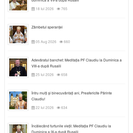
18 Iul 2026
765
Zâmbetul speranței
05 Aug 2026
660
Adevăratul banchet: Meditația PF Claudiu la Duminica a
VIII-a după Rusalii
25 Iul 2026
658
Întru mulți și binecuvântați ani, Preafericite Părinte
Claudiu!
22 Iul 2026
634
Încălecând furtunile vieții: Meditația PF Claudiu la
Duminica a IX-a după Rusalii