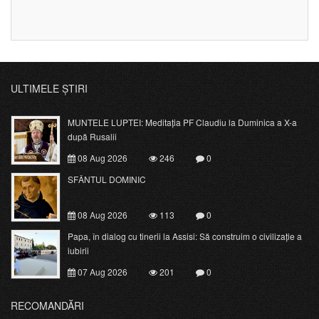
ULTIMELE ȘTIRI
MUNTELE LUPTEI: Meditația PF Claudiu la Duminica a X-a
după Rusalii
08 Aug 2026
246
0
SFÂNTUL DOMINIC
08 Aug 2026
113
0
Papa, în dialog cu tinerii la Assisi: Să construim o civilizație a
iubirii
07 Aug 2026
201
0
RECOMANDĂRI