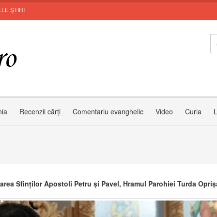
LE ȘTIRI
Zâm
nia
Recenzii cărți
Comentariu evanghelic
Video
Curia
L
area Sfinților Apostoli Petru și Pavel, Hramul Parohiei Turda Opriș