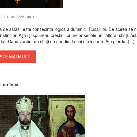
 2013
6228
0
 de astăzi, este consecința logică a duminicii Rusaliilor. De aceea se
 sfinților. Așa își spuneau creștinii primelor secole unii altora: sfinți. Ast
dat. Când vorbim de sfinți ne gândim la cei din icoane. Am pierdut (...)
ȘTE MAI MULT
şi nu încă.