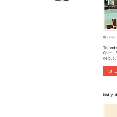
22 Iun
Toţi cei
Spiritul 
de bucur
CITE
Noi, pu