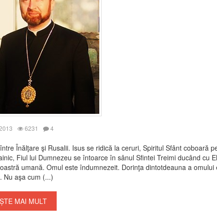
 2013
6231
4
tre Înălţare şi Rusalii. Isus se ridică la ceruri, Spiritul Sfânt coboară p
tainic, Fiul lui Dumnezeu se întoarce în sânul Sfintei Treimi ducând cu El
oastră umană. Omul este îndumnezeit. Dorinţa dintotdeauna a omului 
ă. Nu aşa cum (...)
ȘTE MAI MULT