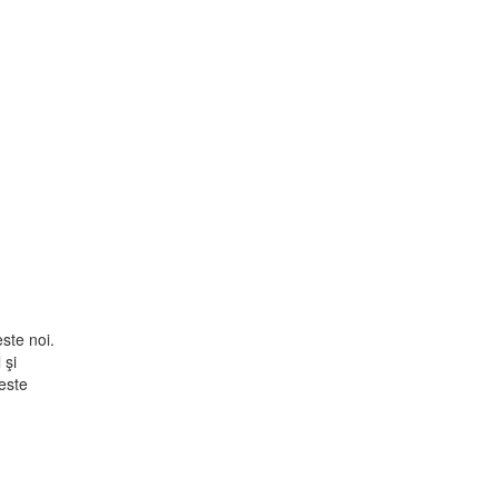
este noi.
 şi
este