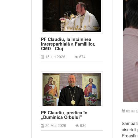
PF Claudiu, la Întâlnirea
Intereparhială a Familiilor,
CMD - Cluj
15 Iun 2026
674
03 Iul 
PF Claudiu, predica în
„Duminica Orbului”
Sâmbătă,
20 Mai 2026
936
biserici
Preasfin