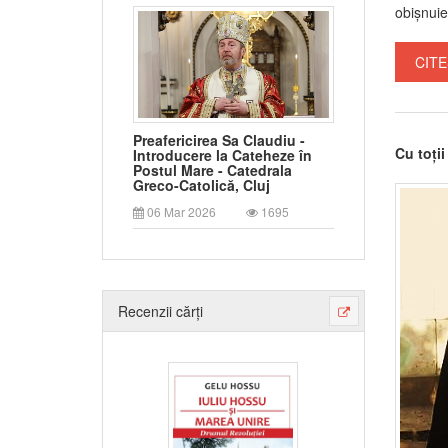
obișnuie
CITE
Preafericirea Sa Claudiu -
Cu toții 
Introducere la Cateheze în
Postul Mare - Catedrala
Greco-Catolică, Cluj
06 Mar 2026
1695
Recenzii cărți