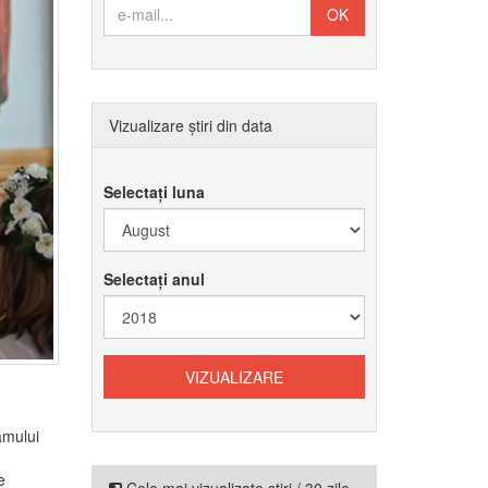
Vizualizare știri din data
Selectați luna
Selectați anul
amului
e