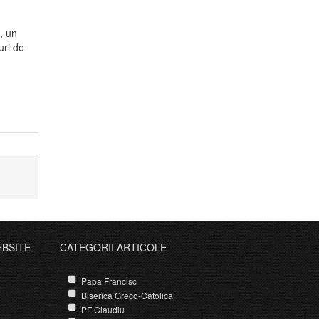
, un
uri de
EBSITE
CATEGORII ARTICOLE
Papa Francisc
Biserica Greco-Catolica
PF Claudiu