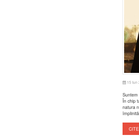
15 Iun
Suntem în
În chip 
natura n
împlinit
CITE