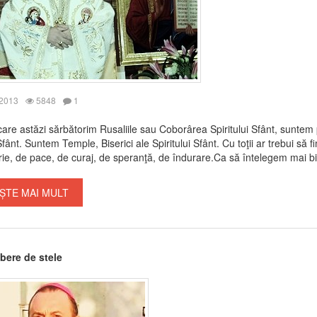
 2013
5848
1
 care astăzi sărbătorim Rusaliile sau Coborârea Spiritului Sfânt, suntem 
Sfânt. Suntem Temple, Biserici ale Spiritului Sfânt. Cu toţii ar trebui să fi
ie, de pace, de curaj, de speranţă, de îndurare.Ca să întelegem mai bin
ȘTE MAI MULT
lbere de stele