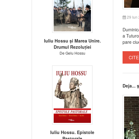
29 Iun
Duminica
a Tuturor
Iuliu Hossu și Marea Unire.
pare ciu
Drumul Rezoluției
De Gelu Hossu
CITE
Deja... 
Iuliu Hossu. Epistole
Pastorale