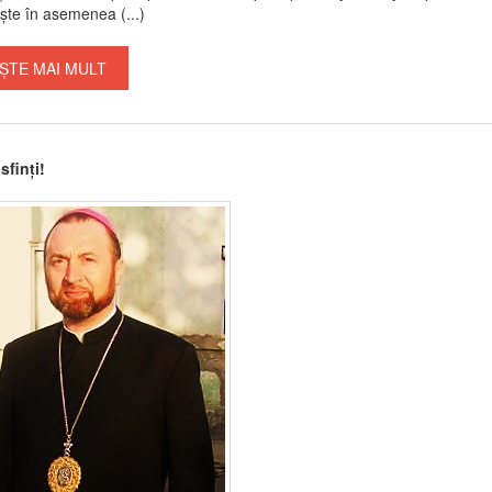
ște în asemenea (...)
ȘTE MAI MULT
sfinți!