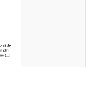
plini de
m plini
e (...)