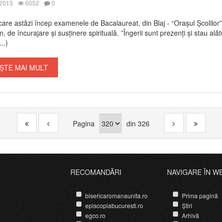
 2013
6052
0
 care astăzi încep examenele de Bacalaureat, din Blaj - “Oraşul Școlilor”
, de încurajare şi susţinere spirituală.
”Îngerii sunt prezenţi şi stau alăt
..)
ȘTE MAI MULT
Pagina
din
326
RECOMANDĂRI
NAVIGARE ÎN W
bisericaromanaunita.ro
Prima pagină
episcopiabucuresti.ro
Știri
egco.ro
Arhivă