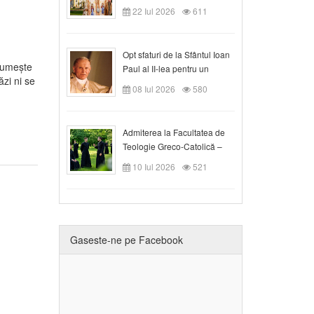
Claudiu!
22 Iul 2026
611
Opt sfaturi de la Sfântul Ioan
 numește
Paul al II-lea pentru un
ăzi ni se
creștin
08 Iul 2026
580
Admiterea la Facultatea de
Teologie Greco-Catolică –
Departamentul Blaj în anul
10 Iul 2026
521
universitar 2026/2027
Gaseste-ne pe Facebook