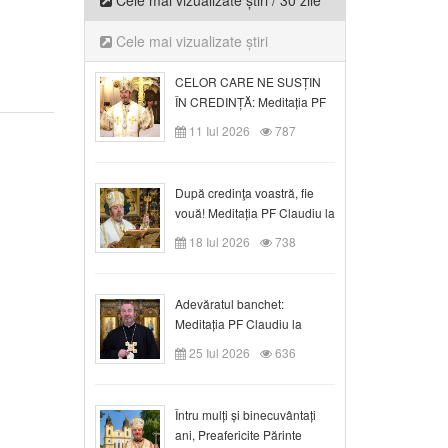
Cele mai vizualizate știri / 30 zile
Cele mai vizualizate știri
CELOR CARE NE SUSȚIN
ÎN CREDINȚĂ: Meditația PF
Claudiu la Duminica a VI-a
11 Iul 2026
787
după Rusalii
După credinţa voastră, fie
vouă! Meditația PF Claudiu la
duminica a VII-a după Rusalii
18 Iul 2026
738
Adevăratul banchet:
Meditația PF Claudiu la
Duminica a VIII-a după
25 Iul 2026
636
Rusalii
Întru mulți și binecuvântați
ani, Preafericite Părinte