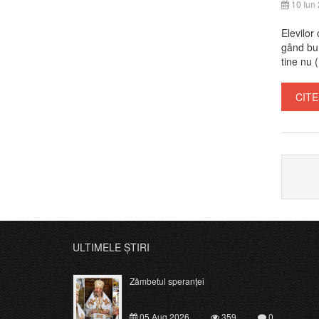
10 Iun
Elevilor
gând bun
tine nu (.
CITE
ULTIMELE ȘTIRI
Zâmbetul speranței
05 Aug 2026
359
0