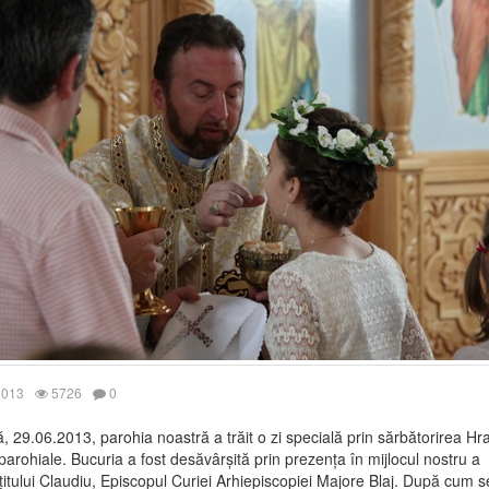
2013
5726
0
 29.06.2013, parohia noastră a trăit o zi specială prin sărbătorirea Hr
i parohiale. Bucuria a fost desăvârșită prin prezența în mijlocul nostru a
țitului Claudiu, Episcopul Curiei Arhiepiscopiei Majore Blaj. După cum s