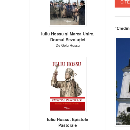
CITE
”Credinț
Iuliu Hossu și Marea Unire.
Drumul Rezoluției
De Gelu Hossu
Iuliu Hossu. Epistole
Pastorale