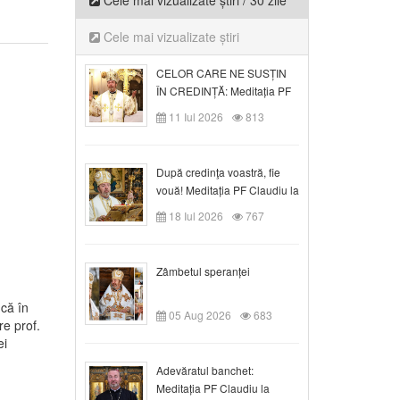
Cele mai vizualizate știri / 30 zile
Cele mai vizualizate știri
CELOR CARE NE SUSȚIN
ÎN CREDINȚĂ: Meditația PF
Claudiu la Duminica a VI-a
11 Iul 2026
813
după Rusalii
După credinţa voastră, fie
vouă! Meditația PF Claudiu la
duminica a VII-a după Rusalii
18 Iul 2026
767
Zâmbetul speranței
ncă în
05 Aug 2026
683
re prof.
ei
Adevăratul banchet:
Meditația PF Claudiu la