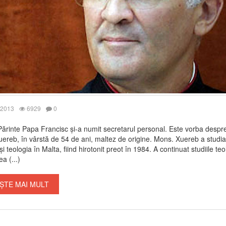
 2013
6929
0
Părinte Papa Francisc și-a numit secretarul personal. Este vorba desp
uereb, în vârstă de 54 de ani, maltez de origine. Mons. Xuereb a studia
 și teologia în Malta, fiind hirotonit preot în 1984. A continuat studiile teo
a (...)
ȘTE MAI MULT