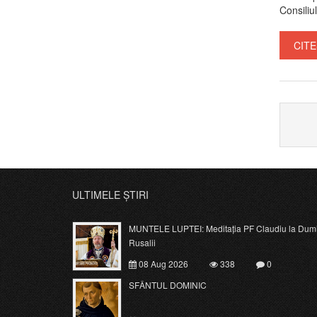
Consiliul
CITE
ULTIMELE ȘTIRI
MUNTELE LUPTEI: Meditația PF Claudiu la Dumi
Rusalii
08 Aug 2026
338
0
SFÂNTUL DOMINIC