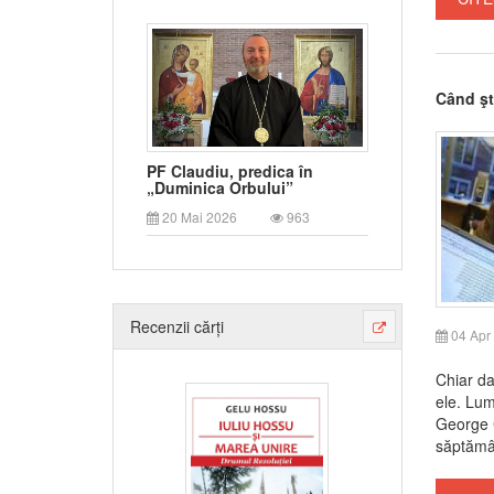
Când şt
PF Claudiu, predica în
„Duminica Orbului”
20 Mai 2026
963
Recenzii cărți
04 Apr
Chiar da
ele. Lume
George C
săptămân