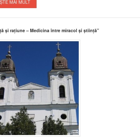
ȘTE MAI MULT
ă și rațiune – Medicina între miracol și știință”