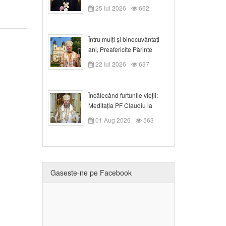
Duminica a VIII-a după
25 Iul 2026
662
Rusalii
Întru mulți și binecuvântați
ani, Preafericite Părinte
Claudiu!
22 Iul 2026
637
Încălecând furtunile vieții:
Meditația PF Claudiu la
Duminica a IX-a după Rusalii
01 Aug 2026
563
Gaseste-ne pe Facebook