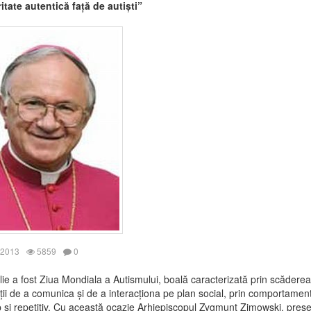
itate autentică față de autiști”
 2013
5859
0
ilie a fost Ziua Mondiala a Autismului, boală caracterizată prin scăderea
ții de a comunica și de a interacționa pe plan social, prin comportamen
p și repetitiv. Cu această ocazie Arhiepiscopul Zygmunt Zimowski, preşe