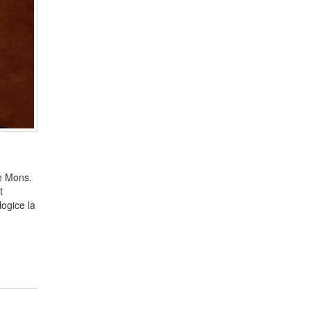
re Mons.
t
logice la