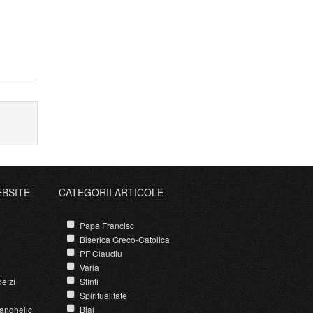
EBSITE
CATEGORII ARTICOLE
Papa Francisc
Biserica Greco-Catolica
PF Claudiu
Varia
e zi
Sfinti
Spiritualitate
anghelic
Blaj