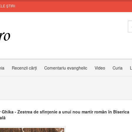
LE ȘTIRI
MUN
nia
Recenzii cărți
Comentariu evanghelic
Video
Curia
L
r Ghika - Zestrea de sfinţenie a unui nou martir român în Biserica
ală