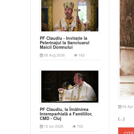
PF Claudiu - Invitație la
Pelerinajul la Sanctuarul
Maicii Domnului
06 Aug 2026
163
04 Apr
PF Claudiu, la Întâlnirea
Intereparhială a Familiilor,
CMD - Cluj
(...)
15 Iun 2026
705
CITE