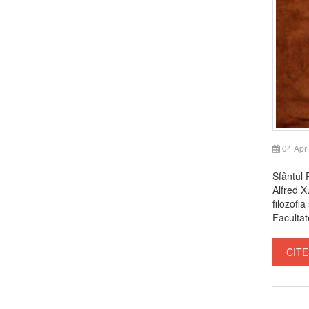
04 Apr
Sfântul 
Alfred X
filozofia
Facultate
CITE