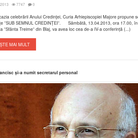
 2013
7747
0
a celebrării Anului Credinţei, Curia Arhiepiscopiei Majore propune s
nțe ”SUB SEMNUL CREDINȚEI”. Sâmbătă, 13.04.2013, ora 17.00, în
a ”Sfânta Treime” din Blaj, va avea loc cea de-a IV-a conferință (...)
ȘTE MAI MULT
ancisc și-a numit secretarul personal