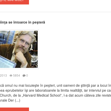
iinţa se întoarce în peşteră
 2013
5854
0
că omul nu mai locuieşte în peşteri, unii oameni de ştiinţă par a locui î
a eprubetelor îşi are laboratoarele la limita realităţii, iar interviul pe ca
hurch, de la „Harvard Medical School”, l-a dat acum câteva zile revist
ale Der (...)