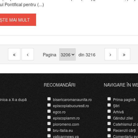
ui Pontifical pentru (...)
ȘTE MAI MULT
Pagina
din
3216
RECOMANDĂRI
NAVIGARE ÎN W
nica a X-a după
bisericaromanaunita.ro
Prima pagină
episcopiabucuresti.ro
Știri
egco.ro
Arhivă
episcopiamm.ro
Gândul zilei
pioromeno.com
Catehismul zi d
bru-italia.eu
Recenzii cărți
vaticannews.va
Comentariu ev