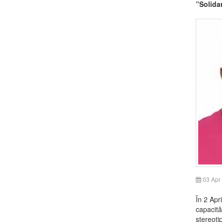
”Solidar
03 Apr
În 2 Apr
capacită
stereoti