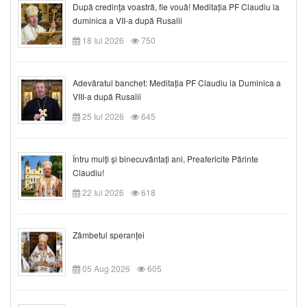
După credinţa voastră, fie vouă! Meditația PF Claudiu la
duminica a VII-a după Rusalii
18 Iul 2026
750
Adevăratul banchet: Meditația PF Claudiu la Duminica a
VIII-a după Rusalii
25 Iul 2026
645
Întru mulți și binecuvântați ani, Preafericite Părinte
Claudiu!
22 Iul 2026
618
Zâmbetul speranței
05 Aug 2026
605