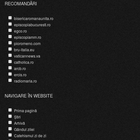
RECOMANDĂRI
bisericaromanaunita.ro
episcopiabucuresti.ro
egco.ro
episcopiamm.ro
pioromeno.com
bru-italia.eu
vaticannews.va
catholica.ro
arcb.ro
ercis.ro
radiomaria.ro
NAVIGARE ÎN WEBSITE
Prima pagină
Știri
Arhivă
Gândul zilei
Catehismul zi de zi