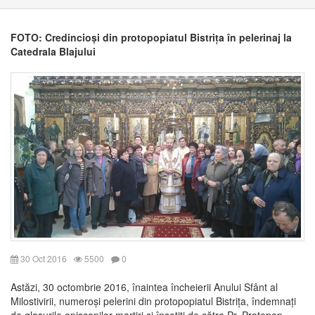
FOTO: Credincioși din protopopiatul Bistrița în pelerinaj la
Catedrala Blajului
30 Oct 2016
5500
0
Astăzi, 30 octombrie 2016, înaintea încheierii Anului Sfânt al
Milostivirii, numeroși pelerini din protopopiatul Bistrița, îndemnați
de glasurile episcopilor martiri și însoțiți de către Pr. Protopop