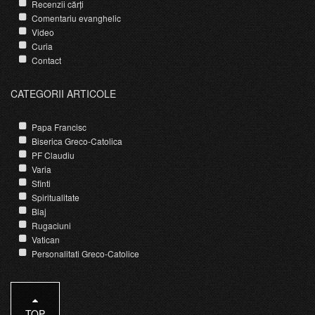
Recenzii cărți
Comentariu evanghelic
Video
Curia
Contact
CATEGORII ARTICOLE
Papa Francisc
Biserica Greco-Catolica
PF Claudiu
Varia
Sfinti
Spiritualitate
Blaj
Rugaciuni
Vatican
Personalitati Greco-Catolice
TOP