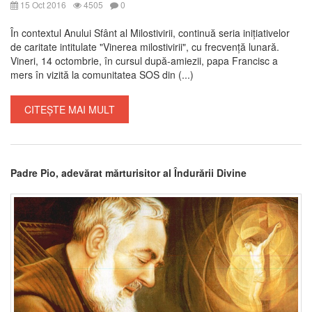
15 Oct 2016
4505
0
În contextul Anului Sfânt al Milostivirii, continuă seria inițiativelor
de caritate intitulate "Vinerea milostivirii", cu frecvență lunară.
Vineri, 14 octombrie, în cursul după-amiezii, papa Francisc a
mers în vizită la comunitatea SOS din (...)
CITEȘTE MAI MULT
Padre Pio, adevărat mărturisitor al Îndurării Divine