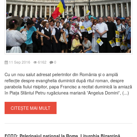
11 Sep 2016
6162
0
Cu un nou salut adresat pelerinilor din România și o amplă
reflecție despre evanghelia duminicii după ritul roman, despre
parabola fiului risipitor, papa Francisc a recitat duminică la amiază
în Piața Sfântul Petru rugăciunea mariană ”Angelus Domini”, (...)
CITEȘTE MAI MULT
FOTO: Pelerinajul național la Roma. Liturghia Bizantină