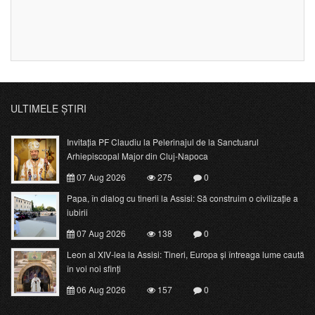
ULTIMELE ȘTIRI
Invitația PF Claudiu la Pelerinajul de la Sanctuarul
Arhiepiscopal Major din Cluj-Napoca
07 Aug 2026
275
0
Papa, în dialog cu tinerii la Assisi: Să construim o civilizație a
iubirii
07 Aug 2026
138
0
Leon al XIV-lea la Assisi: Tineri, Europa și întreaga lume caută
în voi noi sfinți
06 Aug 2026
157
0