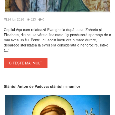
24 Iun 2026
523
0
Copilul Aşa cum relatează Evanghelia după Luca, Zaharia şi
Elisabeta, din cauza vârstei înaintate, îşi pierduseră speranţa de a
mai avea un fiu. Pentru ei, acest lucru era o mare durere,
deoarece sterilitatea la evrei era considerată o nenorocire. Într-o
(...)
CITEȘTE MAI MULT
Sfântul Anton de Padova: sfântul minunilor