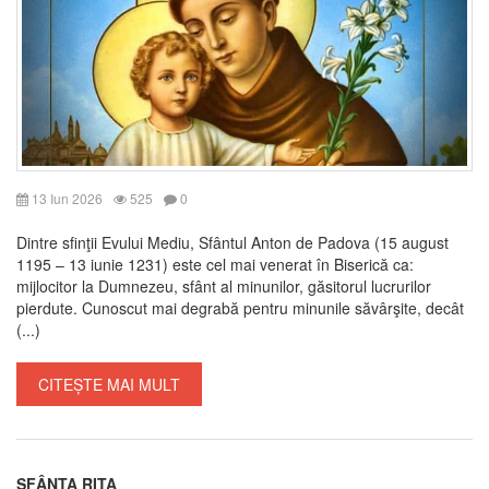
13 Iun 2026
525
0
Dintre sfinţii Evului Mediu, Sfântul Anton de Padova (15 august
1195 – 13 iunie 1231) este cel mai venerat în Biserică ca:
mijlocitor la Dumnezeu, sfânt al minunilor, găsitorul lucrurilor
pierdute. Cunoscut mai degrabă pentru minunile săvârşite, decât
(...)
CITEȘTE MAI MULT
SFÂNTA RITA