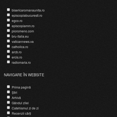
bisericaromanaunita.ro
episcopiabucuresti.ro
egco.ro
episcopiamm.ro
pioromeno.com
bru-italia.eu
vaticannews.va
catholica.ro
arcb.ro
ercis.ro
radiomaria.ro
NAVIGARE ÎN WEBSITE
Prima pagină
Știri
Arhivă
Gândul zilei
Catehismul zi de zi
Recenzii cărți