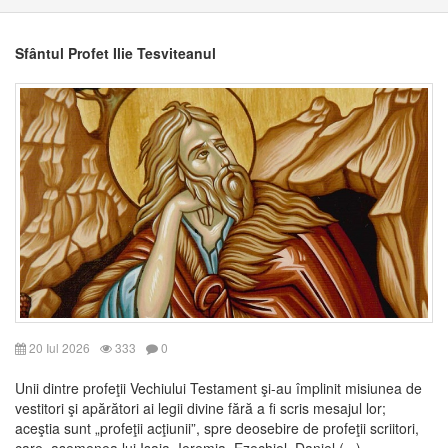
Sfântul Profet Ilie Tesviteanul
20 Iul 2026
333
0
Unii dintre profeţii Vechiului Testament şi-au împlinit misiunea de
vestitori şi apărători ai legii divine fără a fi scris mesajul lor;
aceştia sunt „profeţii acţiunii”, spre deosebire de profeţii scriitori,
care, asemenea lui Isaia, Ieremia, Ezechiel, Daniel (...)