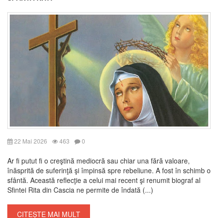
22 Mai 2026
463
0
Ar fi putut fi o creştină mediocră sau chiar una fără valoare,
înăsprită de suferinţă şi împinsă spre rebeliune. A fost în schimb o
sfântă. Această reflecţie a celui mai recent şi renumit biograf al
Sfintei Rita din Cascia ne permite de îndată (...)
CITEȘTE MAI MULT