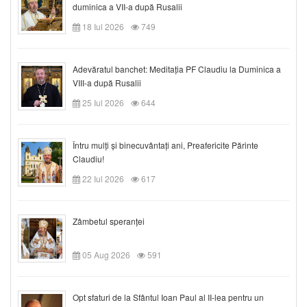
duminica a VII-a după Rusalii
18 Iul 2026
749
Adevăratul banchet: Meditația PF Claudiu la Duminica a
VIII-a după Rusalii
25 Iul 2026
644
Întru mulți și binecuvântați ani, Preafericite Părinte
Claudiu!
22 Iul 2026
617
Zâmbetul speranței
05 Aug 2026
591
Opt sfaturi de la Sfântul Ioan Paul al II-lea pentru un