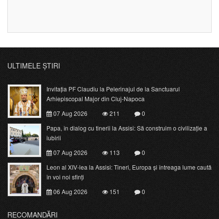
ULTIMELE ȘTIRI
Invitația PF Claudiu la Pelerinajul de la Sanctuarul
Arhiepiscopal Major din Cluj-Napoca
07 Aug 2026
211
0
Papa, în dialog cu tinerii la Assisi: Să construim o civilizație a
iubirii
07 Aug 2026
113
0
Leon al XIV-lea la Assisi: Tineri, Europa și întreaga lume caută
în voi noi sfinți
06 Aug 2026
151
0
RECOMANDĂRI