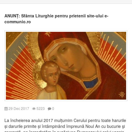
ANUNȚ: Sfânta Liturghie pentru prietenii site-ului e-
communio.ro
29 Dec 2017
5223
0
La încheierea anului 2017 mulțumim Cerului pentru toate harurile
și darurile primite și întâmpinând împreună Noul An cu bucurie şi
speranţă, ne încredințăm în rugăciune Dumnezeului celui veşnic