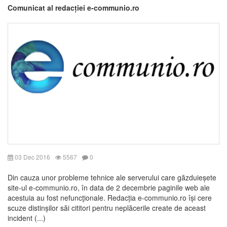
Comunicat al redacției e-communio.ro
03 Dec 2016
5567
0
Din cauza unor probleme tehnice ale serverului care găzduieșete
site-ul e-communio.ro, în data de 2 decembrie paginile web ale
acestuia au fost nefuncţionale. Redacția e-communio.ro își cere
scuze distinșilor săi cititori pentru neplăcerile create de aceast
incident (...)