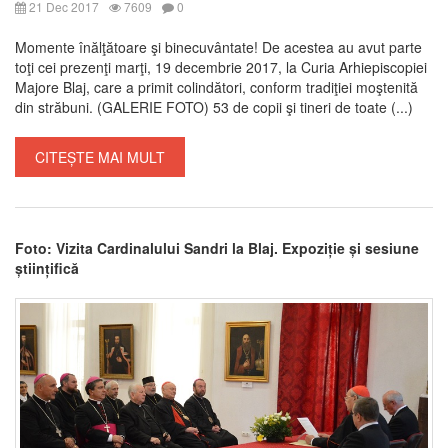
21 Dec 2017
7609
0
Momente înălţătoare şi binecuvântate! De acestea au avut parte
toţi cei prezenţi marţi, 19 decembrie 2017, la Curia Arhiepiscopiei
Majore Blaj, care a primit colindători, conform tradiţiei moştenită
din străbuni. (GALERIE FOTO) 53 de copii şi tineri de toate (...)
CITEȘTE MAI MULT
Foto: Vizita Cardinalului Sandri la Blaj. Expoziție și sesiune
științifică