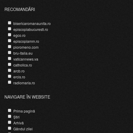
RECOMANDĂRI
bisericaromanaunita.ro
episcopiabucuresti.ro
egco.ro
episcopiamm.ro
pioromeno.com
bru-italia.eu
vaticannews.va
catholica.ro
arcb.ro
ercis.ro
radiomaria.ro
NAVIGARE ÎN WEBSITE
Prima pagină
Știri
Arhivă
Gândul zilei