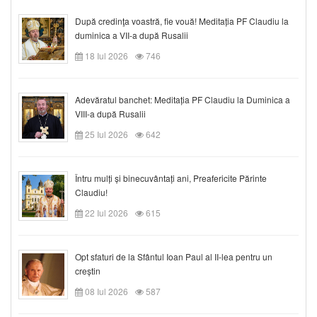
După credinţa voastră, fie vouă! Meditația PF Claudiu la
duminica a VII-a după Rusalii
18 Iul 2026
746
Adevăratul banchet: Meditația PF Claudiu la Duminica a
VIII-a după Rusalii
25 Iul 2026
642
Întru mulți și binecuvântați ani, Preafericite Părinte
Claudiu!
22 Iul 2026
615
Opt sfaturi de la Sfântul Ioan Paul al II-lea pentru un
creștin
08 Iul 2026
587