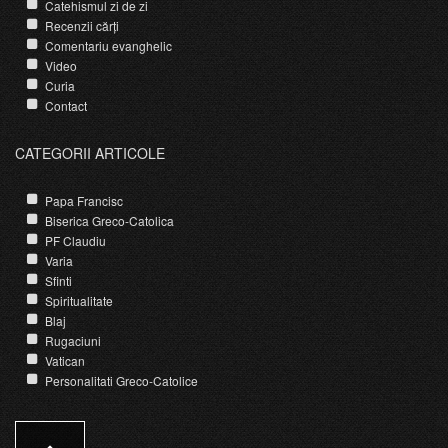
Catehismul zi de zi
Recenzii cărți
Comentariu evanghelic
Video
Curia
Contact
CATEGORII ARTICOLE
Papa Francisc
Biserica Greco-Catolica
PF Claudiu
Varia
Sfinti
Spiritualitate
Blaj
Rugaciuni
Vatican
Personalitati Greco-Catolice