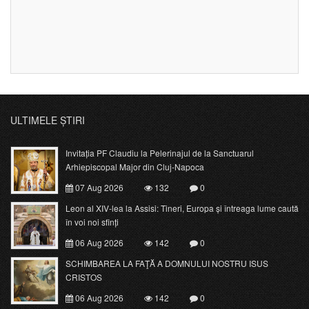
ULTIMELE ȘTIRI
Invitația PF Claudiu la Pelerinajul de la Sanctuarul
Arhiepiscopal Major din Cluj-Napoca
07 Aug 2026
132
0
Leon al XIV-lea la Assisi: Tineri, Europa și întreaga lume caută
în voi noi sfinți
06 Aug 2026
142
0
SCHIMBAREA LA FAŢĂ A DOMNULUI NOSTRU ISUS
CRISTOS
06 Aug 2026
142
0