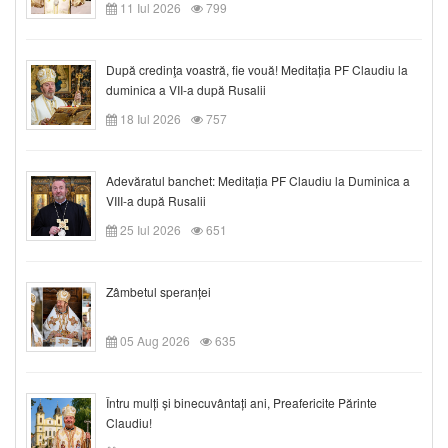
11 Iul 2026
799
După credinţa voastră, fie vouă! Meditația PF Claudiu la
duminica a VII-a după Rusalii
18 Iul 2026
757
Adevăratul banchet: Meditația PF Claudiu la Duminica a
VIII-a după Rusalii
25 Iul 2026
651
Zâmbetul speranței
05 Aug 2026
635
Întru mulți și binecuvântați ani, Preafericite Părinte
Claudiu!