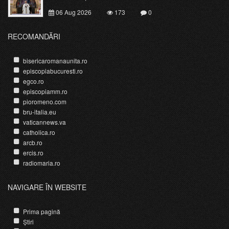
06 Aug 2026
173
0
RECOMANDĂRI
bisericaromanaunita.ro
episcopiabucuresti.ro
egco.ro
episcopiamm.ro
pioromeno.com
bru-italia.eu
vaticannews.va
catholica.ro
arcb.ro
ercis.ro
radiomaria.ro
NAVIGARE ÎN WEBSITE
Prima pagină
Știri