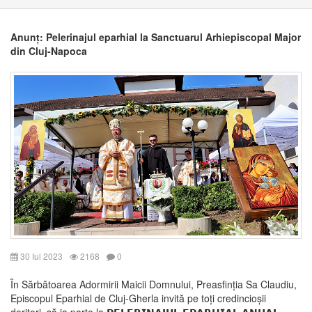
Anunț: Pelerinajul eparhial la Sanctuarul Arhiepiscopal Major
din Cluj-Napoca
30 Iul 2023
2168
0
În Sărbătoarea Adormirii Maicii Domnului, Preasfinția Sa Claudiu,
Episcopul Eparhial de Cluj-Gherla invită pe toți credincioșii
doritori, să ia parte la 𝗣𝗘𝗟𝗘𝗥𝗜𝗡𝗔𝗝𝗨𝗟 𝗘𝗣𝗔𝗥𝗛𝗜𝗔𝗟 𝗔𝗡𝗨𝗔𝗟