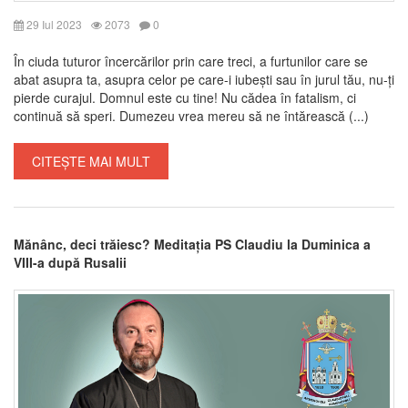
29 Iul 2023
2073
0
În ciuda tuturor încercărilor prin care treci, a furtunilor care se
abat asupra ta, asupra celor pe care-i iubești sau în jurul tău, nu-ți
pierde curajul. Domnul este cu tine! Nu cădea în fatalism, ci
continuă să speri. Dumezeu vrea mereu să ne întărească (...)
CITEȘTE MAI MULT
Mănânc, deci trăiesc? Meditația PS Claudiu la Duminica a
VIII-a după Rusalii