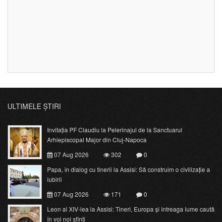
ULTIMELE ȘTIRI
Invitația PF Claudiu la Pelerinajul de la Sanctuarul
Arhiepiscopal Major din Cluj-Napoca
07 Aug 2026
302
0
Papa, în dialog cu tinerii la Assisi: Să construim o civilizație a
iubirii
07 Aug 2026
171
0
Leon al XIV-lea la Assisi: Tineri, Europa și întreaga lume caută
în voi noi sfinți