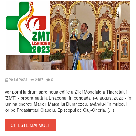
29 Iul 2023
2487
0
Vor porni la drum spre noua ediție a Zilei Mondiale a Tineretului
(ZMT) - programată la Lisabona, în perioada 1-6 august 2023 - în
lumina tinereții Mariei, Maica lui Dumnezeu, avându-l în mijlocul
lor pe Preasfințitul Claudiu, Episcopul de Cluj-Gherla, (...)
CITEȘTE MAI MULT