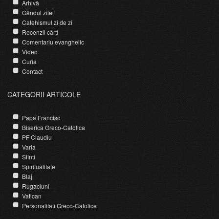
Arhivă
Gândul zilei
Catehismul zi de zi
Recenzii cărți
Comentariu evanghelic
Video
Curia
Contact
CATEGORII ARTICOLE
Papa Francisc
Biserica Greco-Catolica
PF Claudiu
Varia
Sfinti
Spiritualitate
Blaj
Rugaciuni
Vatican
Personalitati Greco-Catolice