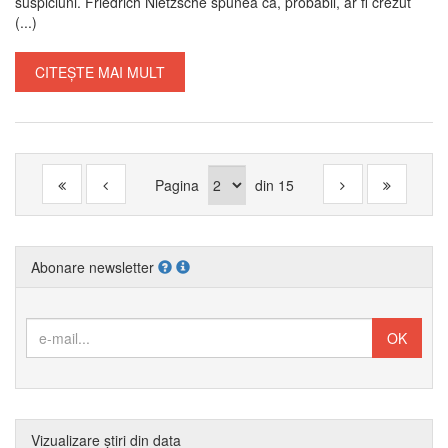
suspiciuni. Friedrich Nietzsche spunea că, probabil, ar fi crezut
(...)
CITEȘTE MAI MULT
Pagina
din
15
Abonare newsletter
Vizualizare știri din data