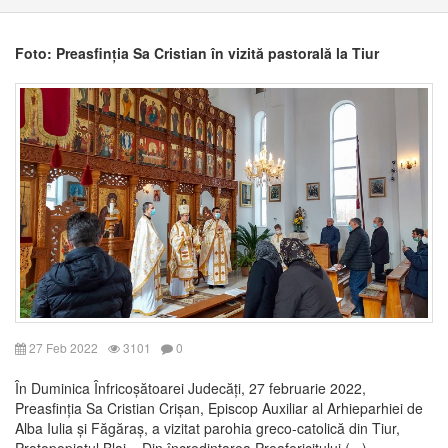
Foto: Preasfinția Sa Cristian în vizită pastorală la Tiur
27 Feb 2022
3101
0
În Duminica Înfricoșătoarei Judecăți, 27 februarie 2022,
Preasfinția Sa Cristian Crișan, Episcop Auxiliar al Arhieparhiei de
Alba Iulia și Făgăraș, a vizitat parohia greco-catolică din Tiur,
Protopopiatul Blaj. Din încredințarea Preafericitului (...)