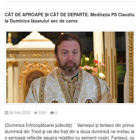
CÂT DE APROAPE ȘI CÂT DE DEPARTE. Meditația PS Claudiu
la Duminica lăsatului sec de carne
26 Feb 2022
3261
0
(Duminica Înfricoșătoarei judecăți) Vameșul și fariseul din prima
duminică din Triod și cei doi frați din a doua duminică ne invitau la
o serioasă reflecție asupra relațiilor cu semenii noștri. Fariseul, cu