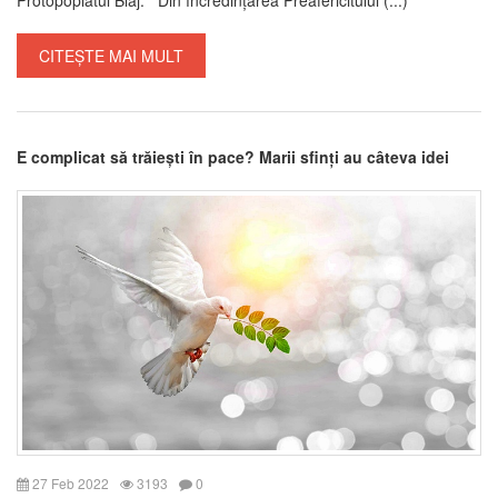
CITEȘTE MAI MULT
E complicat să trăiești în pace? Marii sfinți au câteva idei
27 Feb 2022
3193
0