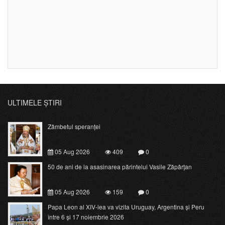
ULTIMELE ȘTIRI
Zâmbetul speranței
05 Aug 2026
409
0
50 de ani de la asasinarea părintelui Vasile Zăpârțan
05 Aug 2026
159
0
Papa Leon al XIV-lea va vizita Uruguay, Argentina și Peru
între 6 și 17 noiembrie 2026