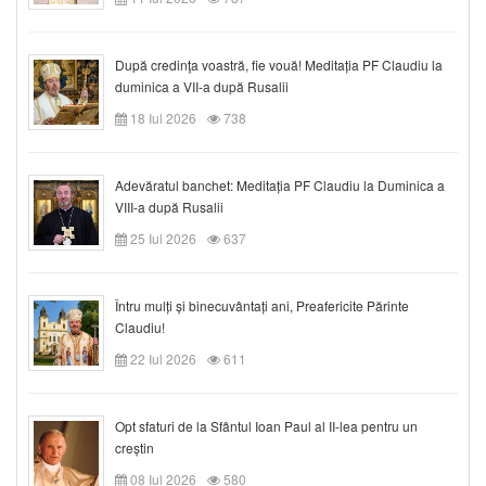
După credinţa voastră, fie vouă! Meditația PF Claudiu la
duminica a VII-a după Rusalii
18 Iul 2026
738
Adevăratul banchet: Meditația PF Claudiu la Duminica a
VIII-a după Rusalii
25 Iul 2026
637
Întru mulți și binecuvântați ani, Preafericite Părinte
Claudiu!
22 Iul 2026
611
Opt sfaturi de la Sfântul Ioan Paul al II-lea pentru un
creștin
08 Iul 2026
580