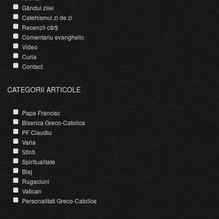
Gândul zilei
Catehismul zi de zi
Recenzii cărți
Comentariu evanghelic
Video
Curia
Contact
CATEGORII ARTICOLE
Papa Francisc
Biserica Greco-Catolica
PF Claudiu
Varia
Sfinti
Spiritualitate
Blaj
Rugaciuni
Vatican
Personalitati Greco-Catolice