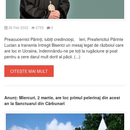
26 Feb 2022
2755
0
Preacucernici Părinți, iubiți credincioși, Ieri, Preafericitul Părinte
Lucian a transmis întregii Biserici un mesaj legat de războiul care
are loc in Ucraina, îndemnându-ne pe toți la rugăciune și post
pentru a cere darul mult dorit al păcii. (...)
CITEȘTE MAI MULT
Anunț: Miercuri, 2 martie, are loc primul pelerinaj din acest
an la Sanctuarul din Cărbunari