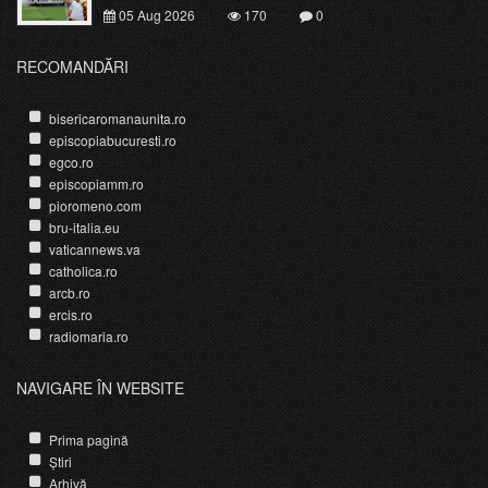
05 Aug 2026
170
0
RECOMANDĂRI
bisericaromanaunita.ro
episcopiabucuresti.ro
egco.ro
episcopiamm.ro
pioromeno.com
bru-italia.eu
vaticannews.va
catholica.ro
arcb.ro
ercis.ro
radiomaria.ro
NAVIGARE ÎN WEBSITE
Prima pagină
Știri
Arhivă