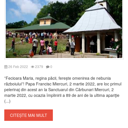
26 Feb 2022
2379
0
”Fecioara Maria, regina păcii, ferește omenirea de nebunia
războiului”! Papa Francisc Miercuri, 2 martie 2022, are loc primul
pelerinaj din acest an la Sanctuarul din Cărbunari Miercuri, 2
martie 2022, cu ocazia împlinirii a 89 de ani de la ultima apariţie
(...)
CITEȘTE MAI MULT