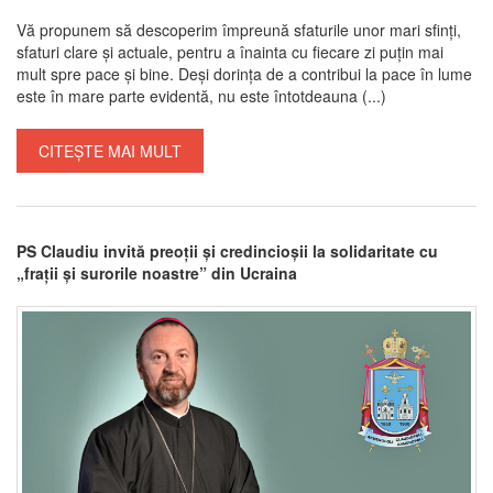
Vă propunem să descoperim împreună sfaturile unor mari sfinți,
sfaturi clare și actuale, pentru a înainta cu fiecare zi puțin mai
mult spre pace și bine. Deși dorința de a contribui la pace în lume
este în mare parte evidentă, nu este întotdeauna (...)
CITEȘTE MAI MULT
PS Claudiu invită preoții și credincioșii la solidaritate cu
„frații și surorile noastre” din Ucraina