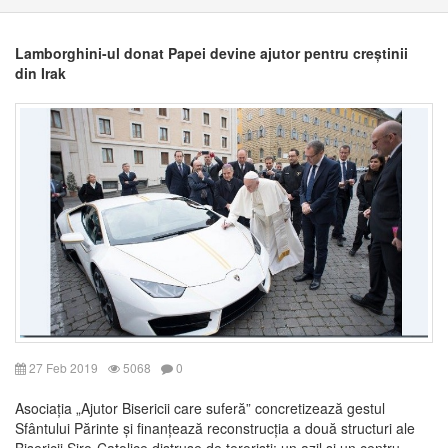
Lamborghini-ul donat Papei devine ajutor pentru creștinii
din Irak
27 Feb 2019
5068
0
Asociația „Ajutor Bisericii care suferă” concretizează gestul
Sfântului Părinte și finanțează reconstrucția a două structuri ale
Bisericii Siro-Catolice distruse de teroriști: un azil și un centru