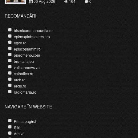
06 Aug 2026
164
0
RECOMANDĂRI
bisericaromanaunita.ro
episcopiabucuresti.ro
egco.ro
episcopiamm.ro
pioromeno.com
bru-italia.eu
vaticannews.va
catholica.ro
arcb.ro
ercis.ro
radiomaria.ro
NAVIGARE ÎN WEBSITE
Prima pagină
Știri
Arhivă