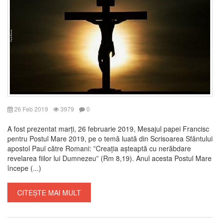
26 Feb 2019
3979
0
A fost prezentat marți, 26 februarie 2019, Mesajul papei Francisc
pentru Postul Mare 2019, pe o temă luată din Scrisoarea Sfântului
apostol Paul către Romani: ”Creația așteaptă cu nerăbdare
revelarea fiilor lui Dumnezeu” (Rm 8,19). Anul acesta Postul Mare
începe (...)
CITEȘTE MAI MULT