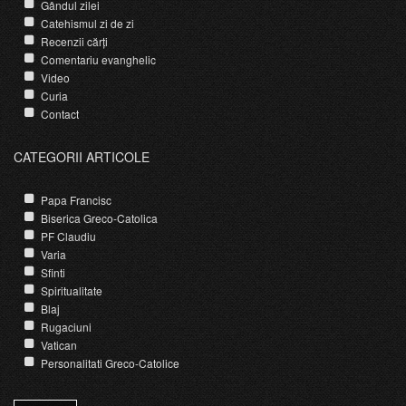
Gândul zilei
Catehismul zi de zi
Recenzii cărți
Comentariu evanghelic
Video
Curia
Contact
CATEGORII ARTICOLE
Papa Francisc
Biserica Greco-Catolica
PF Claudiu
Varia
Sfinti
Spiritualitate
Blaj
Rugaciuni
Vatican
Personalitati Greco-Catolice