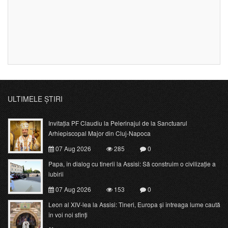
ULTIMELE ȘTIRI
Invitația PF Claudiu la Pelerinajul de la Sanctuarul
Arhiepiscopal Major din Cluj-Napoca
07 Aug 2026
285
0
Papa, în dialog cu tinerii la Assisi: Să construim o civilizație a
iubirii
07 Aug 2026
153
0
Leon al XIV-lea la Assisi: Tineri, Europa și întreaga lume caută
în voi noi sfinți