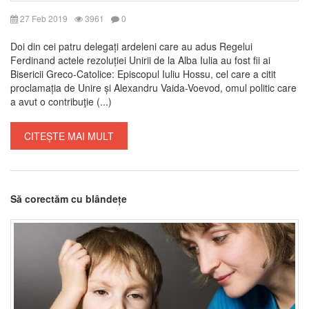
27 Feb 2019
3961
0
Doi din cei patru delegați ardeleni care au adus Regelui
Ferdinand actele rezoluției Unirii de la Alba Iulia au fost fii ai
Bisericii Greco-Catolice: Episcopul Iuliu Hossu, cel care a citit
proclamația de Unire și Alexandru Vaida-Voevod, omul politic care
a avut o contribuţie (...)
CITEȘTE MAI MULT
Să corectăm cu blândețe