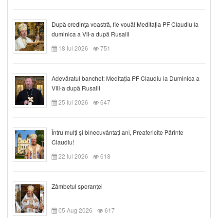
După credinţa voastră, fie vouă! Meditația PF Claudiu la
duminica a VII-a după Rusalii
18 Iul 2026
751
Adevăratul banchet: Meditația PF Claudiu la Duminica a
VIII-a după Rusalii
25 Iul 2026
647
Întru mulți și binecuvântați ani, Preafericite Părinte
Claudiu!
22 Iul 2026
618
Zâmbetul speranței
05 Aug 2026
617