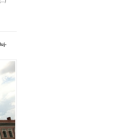
...)
luj-