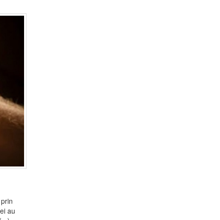
 prin
iei au