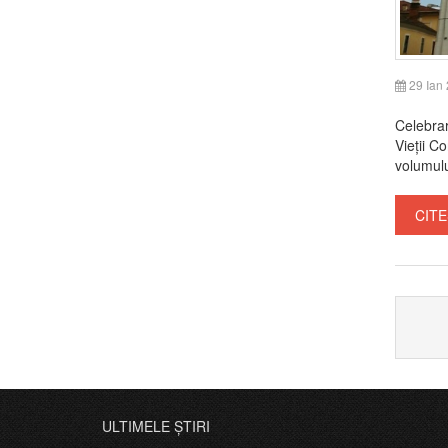
29 Ian
Celebrar
Vieții C
volumulu
CITE
ULTIMELE ȘTIRI