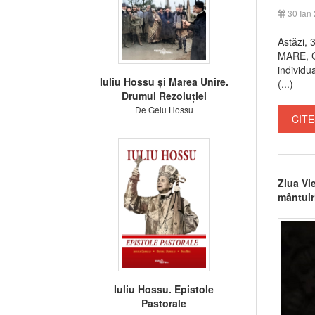
30 Ian
Astăzi, 
MARE, G
individu
Iuliu Hossu și Marea Unire.
(...)
Drumul Rezoluției
De Gelu Hossu
CITE
Ziua Vie
mântuir
Iuliu Hossu. Epistole
Pastorale