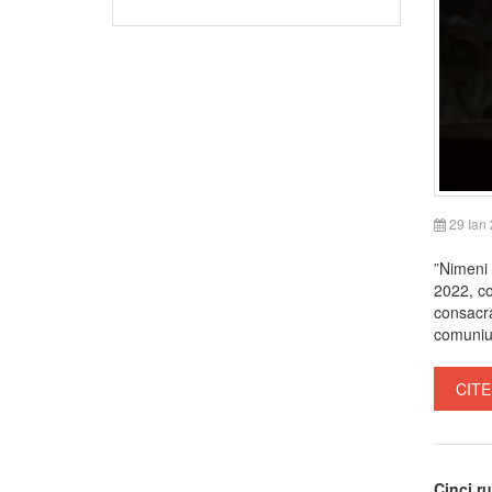
29 Ian
”Nimeni 
2022, co
consacra
comuniuni
CITE
Cinci ru