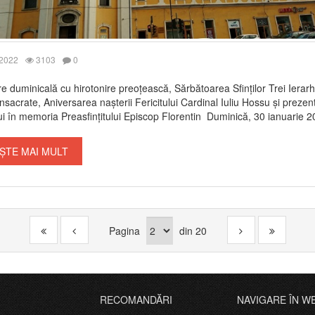
 2022
3103
0
e duminicală cu hirotonire preoțească, Sărbătoarea Sfinților Trei Ierarh
onsacrate, Aniversarea nașterii Fericitului Cardinal Iuliu Hossu și prezen
i în memoria Preasfințitului Episcop Florentin Duminică, 30 ianuarie 202
ȘTE MAI MULT
Pagina
din
20
RECOMANDĂRI
NAVIGARE ÎN W