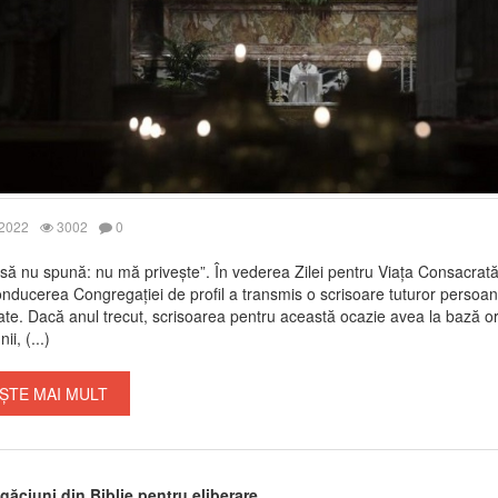
 2022
3002
0
să nu spună: nu mă privește”. În vederea Zilei pentru Viața Consacrată
nducerea Congregației de profil a transmis o scrisoare tuturor persoan
te. Dacă anul trecut, scrisoarea pentru această ocazie avea la bază or
i, (...)
ȘTE MAI MULT
găciuni din Biblie pentru eliberare