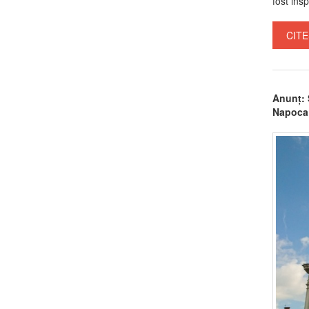
fost ins
CITE
Anunț: 
Napoca