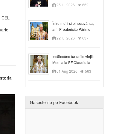
Duminica a VIII-a după
25 Iul 2026
662
Rusalii
E CEL
Întru mulți și binecuvântați
ani, Preafericite Părinte
uarie,
Claudiu!
22 Iul 2026
637
Încălecând furtunile vieții:
Meditația PF Claudiu la
Duminica a IX-a după Rusalii
01 Aug 2026
563
storia
Gaseste-ne pe Facebook