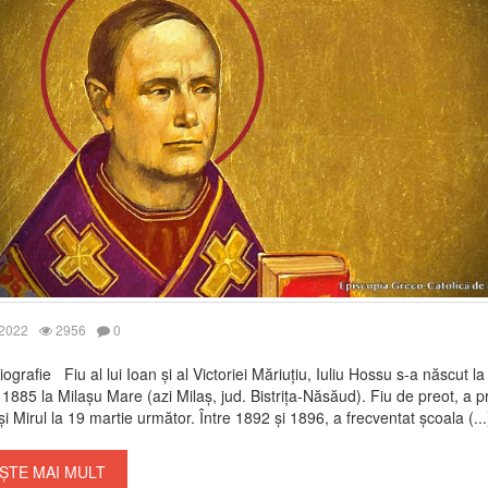
 2022
2956
0
iografie Fiu al lui Ioan și al Victoriei Măriuțiu, Iuliu Hossu s-a născut la
 1885 la Milașu Mare (azi Milaș, jud. Bistrița-Năsăud). Fiu de preot, a pr
și Mirul la 19 martie următor. Între 1892 și 1896, a frecventat școala (...
ȘTE MAI MULT