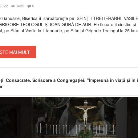
 2022
3439
0
30 ianuarie, Biserica îi sărbătoreşte pe SFINȚII TREI IERARHI: VASIL
RIGORE TEOLOGUL ŞI IOAN GURĂ DE AUR. Pe fiecare îi cinstim şi
al, pe Sfântul Vasile la 1 ianuarie, pe Sfântul Grigorie Teologul la 25 ian
ȘTE MAI MULT
ții Consacrate. Scrisoare a Congregației: ”Împreună în viață și în i
ii”