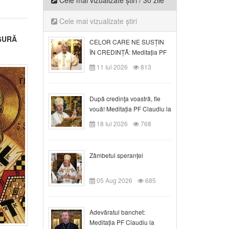
Cele mai vizualizate știri / 30 zile
Cele mai vizualizate știri
 GURĂ
CELOR CARE NE SUSȚIN
ÎN CREDINȚĂ: Meditația PF
Claudiu la Duminica a VI-a
11 Iul 2026
813
după Rusalii
După credinţa voastră, fie
vouă! Meditația PF Claudiu la
duminica a VII-a după Rusalii
18 Iul 2026
768
Zâmbetul speranței
05 Aug 2026
685
Adevăratul banchet:
Meditația PF Claudiu la