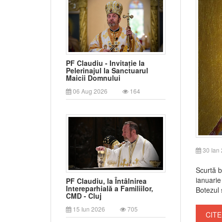
PF Claudiu - Invitație la
Pelerinajul la Sanctuarul
Maicii Domnului
06 Aug 2026
164
30 Ian
Scurtă b
ianuarie
PF Claudiu, la Întâlnirea
Intereparhială a Familiilor,
Botezul 
CMD - Cluj
15 Iun 2026
705
CITE