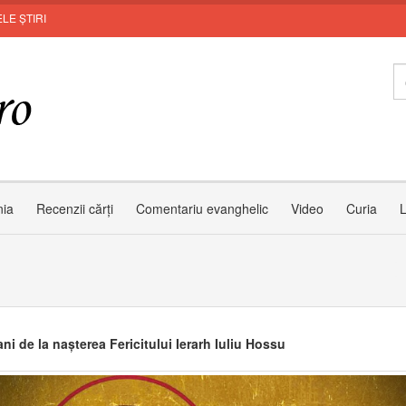
LE ȘTIRI
MUNT
nia
Recenzii cărți
Comentariu evanghelic
Video
Curia
L
ni de la nașterea Fericitului Ierarh Iuliu Hossu