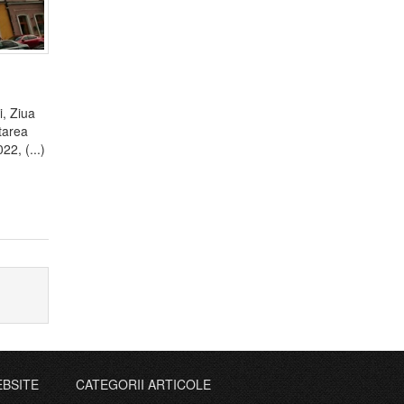
i, Ziua
tarea
2, (...)
EBSITE
CATEGORII ARTICOLE