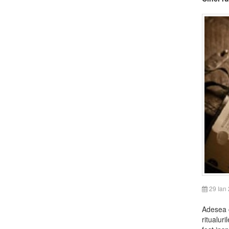
29 Ian
Adesea c
ritualuri