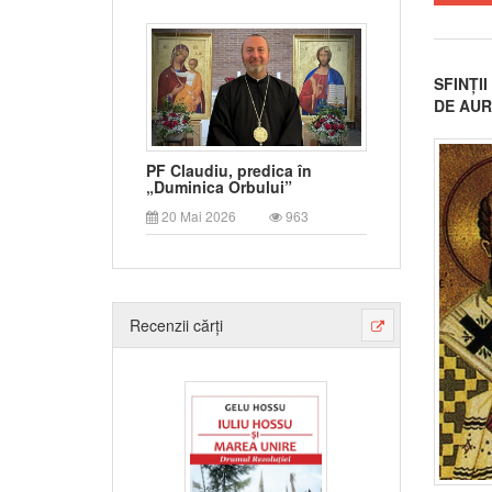
SFINȚI
DE AUR
PF Claudiu, predica în
„Duminica Orbului”
20 Mai 2026
963
Recenzii cărți