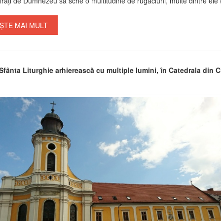
pirați de Dumnezeu să scrie o multitudine de rugăciuni, multe dintre ele (
ȘTE MAI MULT
Sfânta Liturghie arhierească cu multiple lumini, în Catedrala din C