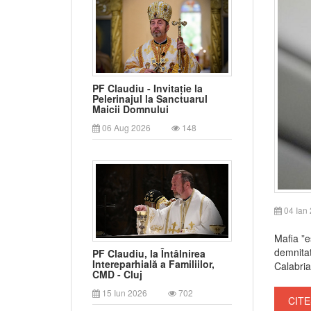
PF Claudiu - Invitație la
Pelerinajul la Sanctuarul
Maicii Domnului
06 Aug 2026
148
04 Ian
Mafia ”e
demnitat
PF Claudiu, la Întâlnirea
Intereparhială a Familiilor,
Calabria
CMD - Cluj
15 Iun 2026
702
CITE