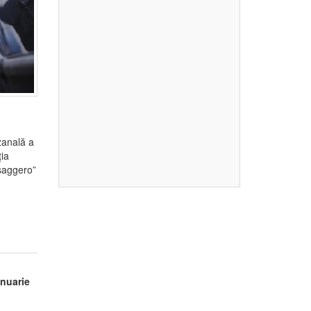
zanală a
ția
ssaggero”
anuarie