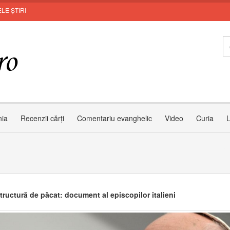
LE ȘTIRI
MUNT
nia
Recenzii cărți
Comentariu evanghelic
Video
Curia
L
structură de păcat: document al episcopilor italieni