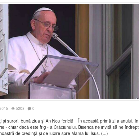
 2015
5208
0
aţi şi surori, bună ziua şi An Nou fericit! În această primă zi a anului, în
ie - chiar dacă este frig - a Crăciunului, Biserica ne invită să ne îndre
 noastră de credinţă şi de iubire spre Mama lui Isus. (...)