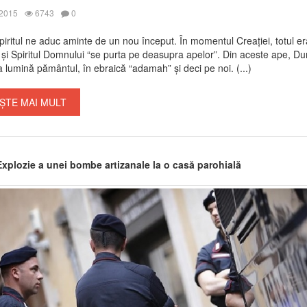
 2015
6743
0
piritul ne aduc aminte de un nou început. În momentul Creației, totul er
 și Spiritul Domnului “se purta pe deasupra apelor”. Din aceste ape, 
a lumină pământul, în ebraică “adamah” și deci pe noi. (...)
ȘTE MAI MULT
xplozie a unei bombe artizanale la o casă parohială