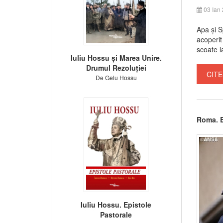
03 Ian
Apa și S
acoperit
scoate l
Iuliu Hossu și Marea Unire.
Drumul Rezoluției
CITE
De Gelu Hossu
Roma. E
Iuliu Hossu. Epistole
Pastorale