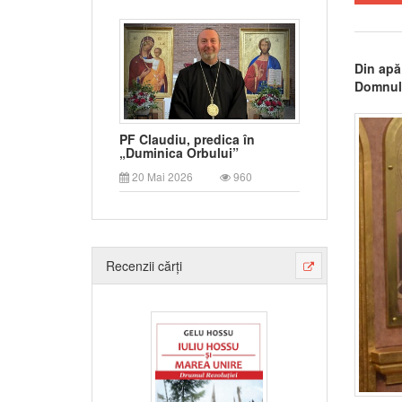
Din apă
Domnulu
PF Claudiu, predica în
„Duminica Orbului”
20 Mai 2026
960
Recenzii cărți