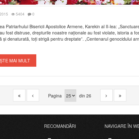
 2015
5404
0
ea Patriarhului Bisericii Apostolice Armene, Karekin al II-lea: „Sanctuar
u fost distruse, drepturile noastre naționale au fost violate, istoria a fo
ată și denaturată, toți strigă pentru dreptate”. „Centenarul genocidului a
ȘTE MAI MULT
Pagina
din
26
RECOMANDĂRI
NAVIGARE ÎN W