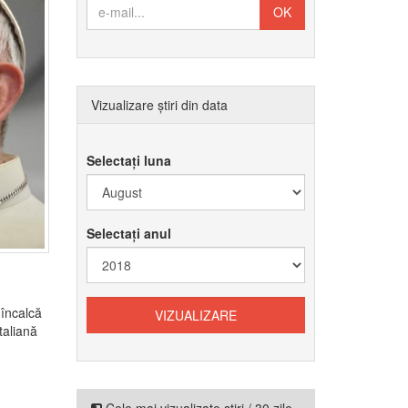
Vizualizare știri din data
Selectați luna
Selectați anul
 încalcă
taliană