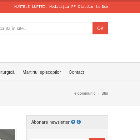
ELE LUPTEI: Meditația PF Claudiu la Duminica a X-a după Rusalii
SFÂNTUL DOMINI
Papa, în dialo
Invitația PF C
iturgică
Martiriul episcopilor
Contact
e-communio
Știri
Abonare newsletter