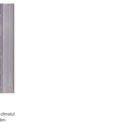
 climatul
ptăm