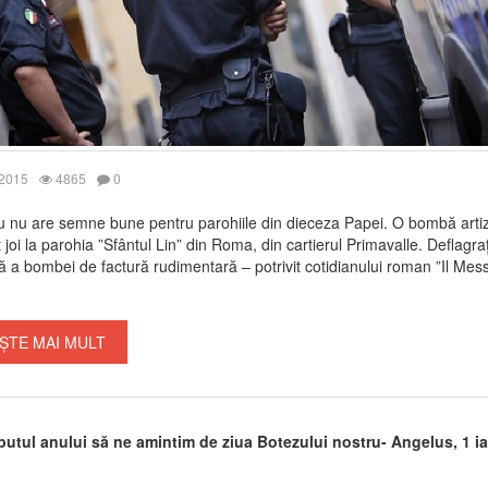
 2015
4865
0
 nu are semne bune pentru parohiile din dieceza Papei. O bombă arti
 joi la parohia ”Sfântul Lin” din Roma, din cartierul Primavalle. Deflagra
ă a bombei de factură rudimentară – potrivit cotidianului roman ”Il Me
ȘTE MAI MULT
putul anului să ne amintim de ziua Botezului nostru- Angelus, 1 i