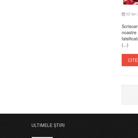
02 Ian
Scrisoar
noastre a
falsific
(...)
CITE
ULTIMELE ȘTIRI