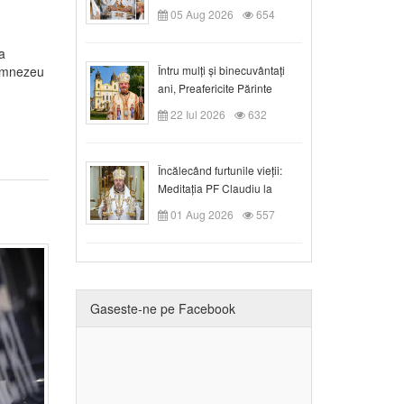
05 Aug 2026
654
a
Întru mulți și binecuvântați
Dumnezeu
ani, Preafericite Părinte
Claudiu!
22 Iul 2026
632
Încălecând furtunile vieții:
Meditația PF Claudiu la
Duminica a IX-a după Rusalii
01 Aug 2026
557
Gaseste-ne pe Facebook