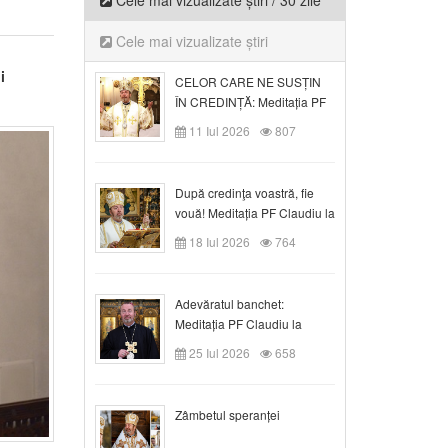
Cele mai vizualizate știri / 30 zile
Cele mai vizualizate știri
i
CELOR CARE NE SUSȚIN
ÎN CREDINȚĂ: Meditația PF
Claudiu la Duminica a VI-a
11 Iul 2026
807
după Rusalii
După credinţa voastră, fie
vouă! Meditația PF Claudiu la
duminica a VII-a după Rusalii
18 Iul 2026
764
Adevăratul banchet:
Meditația PF Claudiu la
Duminica a VIII-a după
25 Iul 2026
658
Rusalii
Zâmbetul speranței