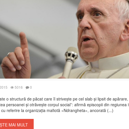
 2015
5016
0
ste o structură de păcat care îl strivește pe cel slab și lipsit de apărare,
ea persoanei și otrăvește corpul social”: afirmă episcopii din regiunea i
 cu referire la organizația mafiotă «Ndrangheta», ancorată (...)
ȘTE MAI MULT