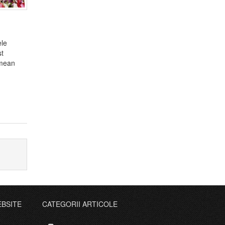
ele
st
rmean
EBSITE
CATEGORII ARTICOLE