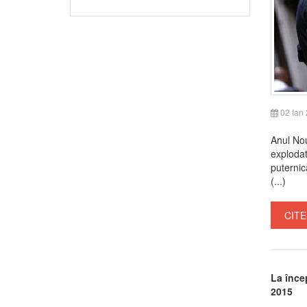
02 Ian
Anul Nou
explodat
puternic
(...)
CITE
La înce
2015