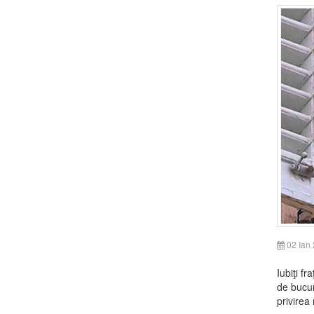
02 Ian
Iubiţi fr
de bucur
privirea