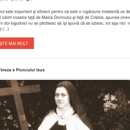
iul este important şi eficient pentru că este o rugăciune insistentă ce d
l iubirii noastre faţă de Maica Domnului şi faţă de Cristos; spunea cinev
 doi logodnici nu se plictisesc să îşi spună că se iubesc, tot aşa nici noi
 (...)
ȘTE MAI MULT
Tereza a Pruncului Isus