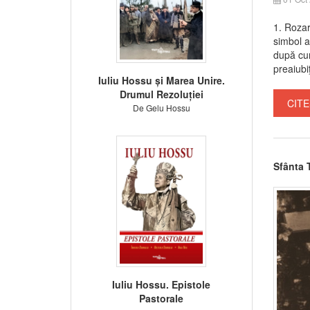
1. Rozar
simbol a
după cum
preaiubiţi
Iuliu Hossu și Marea Unire.
Drumul Rezoluției
CITE
De Gelu Hossu
Sfânta 
Iuliu Hossu. Epistole
Pastorale