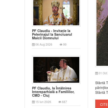
PF Claudiu - Invitație la
Pelerinajul la Sanctuarul
Maicii Domnului
06 Aug 2026
99
01 Oct
Sfântă T
părințil
PF Claudiu, la Întâlnirea
Intereparhială a Familiilor,
Sfântă T
CMD - Cluj
15 Iun 2026
687
CITE