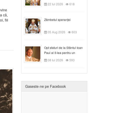
Claudiu!
22 Iul 2026
618
evine
a că,
Zâmbetul speranței
, fiii
05 Aug 2026
603
Opt sfaturi de la Sfântul Ioan
Paul al II-lea pentru un
creștin
08 Iul 2026
593
Gaseste-ne pe Facebook