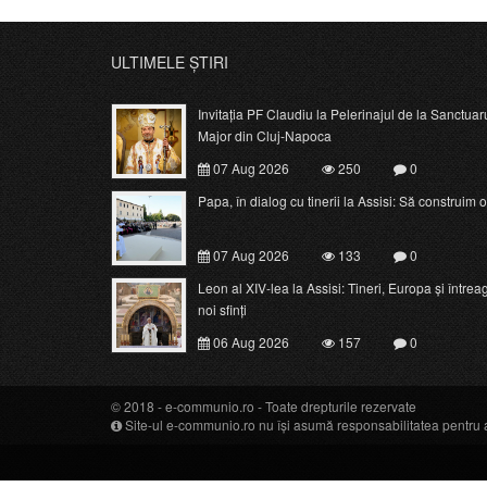
ULTIMELE ȘTIRI
Invitația PF Claudiu la Pelerinajul de la Sanctuar
Major din Cluj-Napoca
07 Aug 2026
250
0
Papa, în dialog cu tinerii la Assisi: Să construim o c
07 Aug 2026
133
0
Leon al XIV-lea la Assisi: Tineri, Europa și întrea
noi sfinți
06 Aug 2026
157
0
© 2018 -
e-communio.ro
- Toate drepturile rezervate
Site-ul e-communio.ro nu își asumă responsabilitatea pentru art