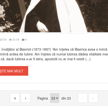
 2019
3118
0
, învăţător al Bisericii (1873-1897) “Am înţeles că Biserica avea o inimă 
inimă ardea de Iubire. Am înţeles că numai Iubirea dădea vitalitate m
, că, dacă Iubirea s-ar fi stins, apostolii nu ar mai fi vestit (...)
ȘTE MAI MULT
Pagina
din
23