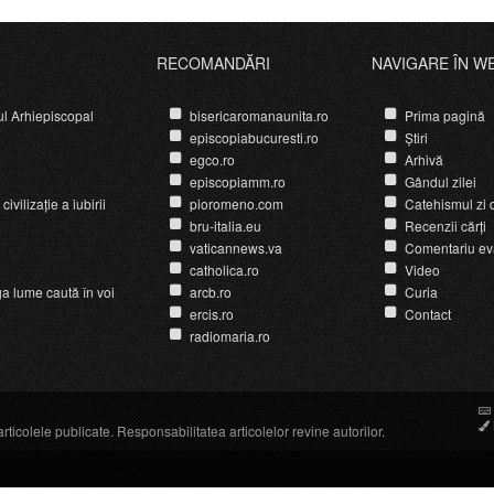
RECOMANDĂRI
NAVIGARE ÎN W
ul Arhiepiscopal
bisericaromanaunita.ro
Prima pagină
episcopiabucuresti.ro
Știri
egco.ro
Arhivă
episcopiamm.ro
Gândul zilei
ivilizație a iubirii
pioromeno.com
Catehismul zi d
bru-italia.eu
Recenzii cărți
vaticannews.va
Comentariu ev
catholica.ro
Video
ga lume caută în voi
arcb.ro
Curia
ercis.ro
Contact
radiomaria.ro
icolele publicate. Responsabilitatea articolelor revine autorilor.