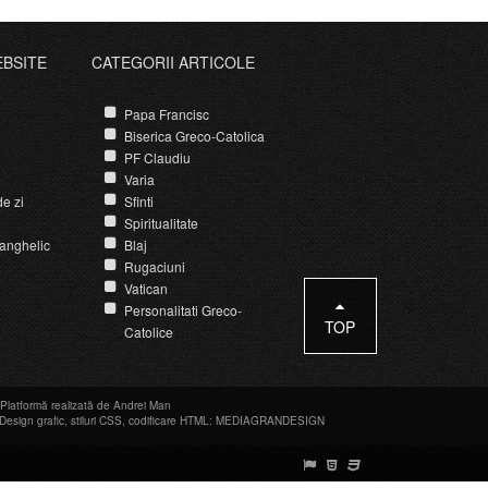
EBSITE
CATEGORII ARTICOLE
Papa Francisc
Biserica Greco-Catolica
PF Claudiu
Varia
e zi
Sfinti
Spiritualitate
anghelic
Blaj
Rugaciuni
Vatican
Personalitati Greco-
TOP
Catolice
Platformă realizată de Andrei Man
Design grafic
,
stiluri CSS
,
codificare HTML
:
MEDIAGRANDESIGN