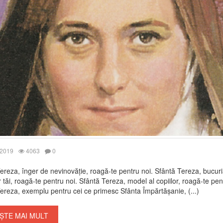
 2019
4063
0
ereza, înger de nevinovăție, roagă-te pentru noi. Sfântă Tereza, bucur
or tăi, roagă-te pentru noi. Sfântă Tereza, model al copiilor, roagă-te pen
ereza, exemplu pentru cei ce primesc Sfânta Împărtășanie, (...)
ȘTE MAI MULT