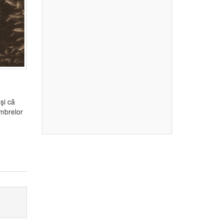
şi că
embrelor