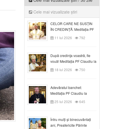
Cele mai vizualizate știri / 30 zile
Cele mai vizualizate știri
CELOR CARE NE SUSȚIN
ÎN CREDINȚĂ: Meditația PF
Claudiu la Duminica a VI-a
11 Iul 2026
792
după Rusalii
După credinţa voastră, fie
vouă! Meditația PF Claudiu la
duminica a VII-a după Rusalii
18 Iul 2026
750
Adevăratul banchet:
Meditația PF Claudiu la
Duminica a VIII-a după
25 Iul 2026
645
Rusalii
Întru mulți și binecuvântați
ani, Preafericite Părinte