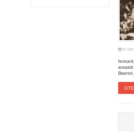
01 Oct
fecioară
această 
Bisericii
CITE