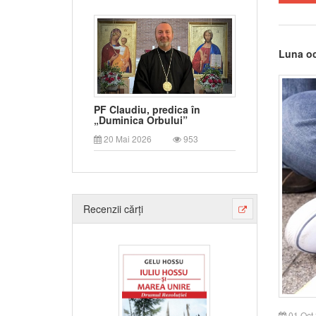
Luna oc
PF Claudiu, predica în
„Duminica Orbului”
20 Mai 2026
953
Recenzii cărți
01 Oct