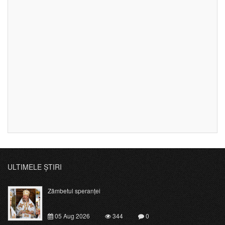
ULTIMELE ȘTIRI
Zâmbetul speranței
05 Aug 2026
344
0