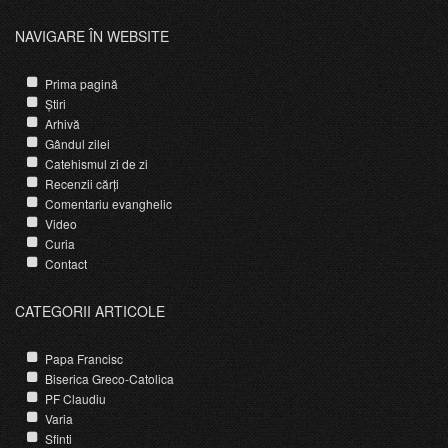
NAVIGARE ÎN WEBSITE
Prima pagină
Știri
Arhivă
Gândul zilei
Catehismul zi de zi
Recenzii cărți
Comentariu evanghelic
Video
Curia
Contact
CATEGORII ARTICOLE
Papa Francisc
Biserica Greco-Catolica
PF Claudiu
Varia
Sfinti