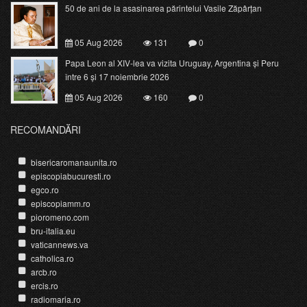
50 de ani de la asasinarea părintelui Vasile Zăpârțan
05 Aug 2026
131
0
Papa Leon al XIV-lea va vizita Uruguay, Argentina și Peru
între 6 și 17 noiembrie 2026
05 Aug 2026
160
0
RECOMANDĂRI
bisericaromanaunita.ro
episcopiabucuresti.ro
egco.ro
episcopiamm.ro
pioromeno.com
bru-italia.eu
vaticannews.va
catholica.ro
arcb.ro
ercis.ro
radiomaria.ro