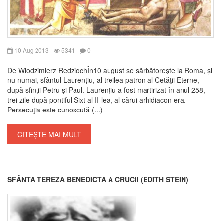
10 Aug 2013
5341
0
De Wlodzimierz RedziochÎn10 august se sărbătoreşte la Roma, și
nu numai, sfântul Laurenţiu, al treilea patron al Cetăţii Eterne,
după sfinţii Petru şi Paul. Laurenţiu a fost martirizat în anul 258,
trei zile după pontiful Sixt al II-lea, al cărui arhidiacon era.
Persecuţia este cunoscută (...)
CITEȘTE MAI MULT
SFÂNTA TEREZA BENEDICTA A CRUCII (EDITH STEIN)