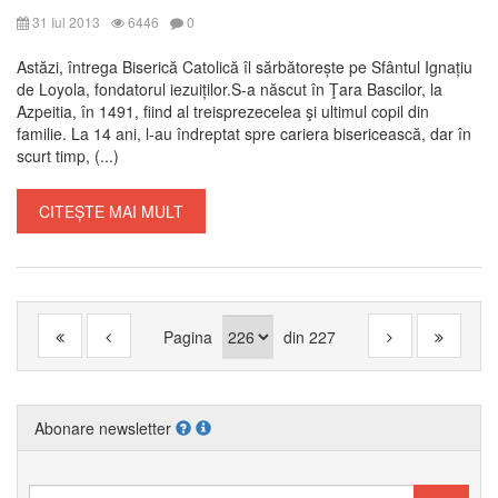
31 Iul 2013
6446
0
Astăzi, întrega Biserică Catolică îl sărbătorește pe Sfântul Ignațiu
de Loyola, fondatorul iezuiților.S-a născut în Ţara Bascilor, la
Azpeitia, în 1491, fiind al treisprezecelea şi ultimul copil din
familie. La 14 ani, l-au îndreptat spre cariera bisericească, dar în
scurt timp, (...)
CITEȘTE MAI MULT
Pagina
din
227
Abonare newsletter