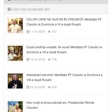
Cele mai vizualizate știri
CELOR CARE NE SUSȚIN ÎN CREDINȚĂ: Meditația PF
Claudiu la Duminica a VI-a după Rusalii
11 Iul 2026
787
După credinţa voastră, fie vouă! Meditația PF Claudiu la
duminica a VII-a după Rusalii
18 Iul 2026
738
Adevăratul banchet: Meditația PF Claudiu la Duminica a
VIII-a după Rusalii
25 Iul 2026
636
Întru mulți și binecuvântați ani, Preafericite Părinte
Claudiu!