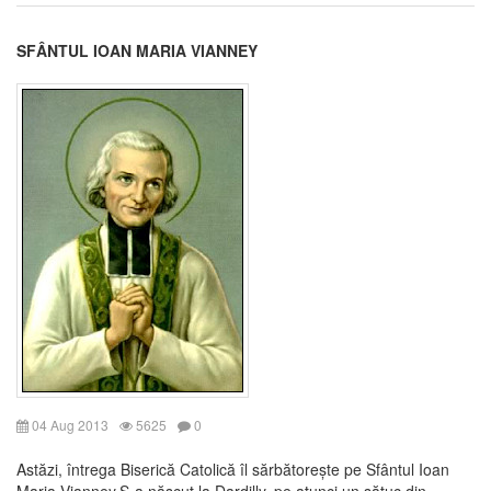
SFÂNTUL IOAN MARIA VIANNEY
04 Aug 2013
5625
0
Astăzi, întrega Biserică Catolică îl sărbătorește pe Sfântul Ioan
Maria Vianney.S-a născut la Dardilly, pe atunci un sătuc din