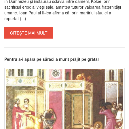
în Dumnezeu şi instaurau sclavia între oameni, Kolbe, prin
sacrificiul eroic al vieţii sale, amintea tuturor valoarea fraternităţii
umane. Ioan Paul al II-lea afirma că, prin martiriul său, el a
repurtat (...)
CITEȘTE MAI MULT
Pentru a-i apăra pe săraci a murit prăjit pe grătar