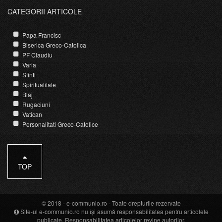
CATEGORII ARTICOLE
Papa Francisc
Biserica Greco-Catolica
PF Claudiu
Varia
Sfinti
Spiritualitate
Blaj
Rugaciuni
Vatican
Personalitati Greco-Catolice
TOP
© 2018 -
e-communio.ro
- Toate drepturile rezervate
Site-ul e-communio.ro nu își asumă responsabilitatea pentru articolele
publicate. Responsabilitatea articolelor revine autorilor.