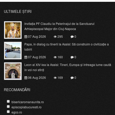
ULTIMELE ȘTIRI
Invitația PF Claudiu la Pelerinajul de la Sanctuarul
Arhiepiscopal Major din Cluj-Napoca
07 Aug 2026
295
0
Papa, în dialog cu tinerii la Assisi: Să construim o civilizație a
iubirii
07 Aug 2026
160
0
Leon al XIV-lea la Assisi: Tineri, Europa și întreaga lume caută
în voi noi sfinți
06 Aug 2026
169
0
RECOMANDĂRI
bisericaromanaunita.ro
episcopiabucuresti.ro
egco.ro