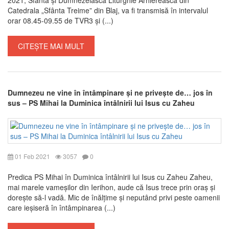
Catedrala „Sfânta Treime” din Blaj, va fi transmisă în intervalul
orar 08.45-09.55 de TVR3 și (...)
CITEȘTE MAI MULT
Dumnezeu ne vine în întâmpinare și ne privește de… jos în
sus – PS Mihai la Duminica întâlnirii lui Isus cu Zaheu
01 Feb 2021
3057
0
Predica PS Mihai în Duminica întâlnirii lui Isus cu Zaheu Zaheu,
mai marele vameșilor din Ierihon, aude că Isus trece prin oraș și
dorește să-l vadă. Mic de înălțime și neputând privi peste oamenii
care ieșiseră în întâmpinarea (...)