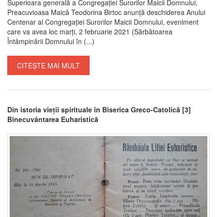
Superioara generală a Congregației Surorilor Maicii Domnului,
Preacuvioasa Maică Teodorina Birtoc anunță deschiderea Anului
Centenar al Congregației Surorilor Maicii Domnului, eveniment
care va avea loc marți, 2 februarie 2021 (Sărbătoarea
Întâmpinării Domnului în (...)
CITEȘTE MAI MULT
Din istoria vieții spirituale în Biserica Greco-Catolică [3]
Binecuvântarea Euharistică