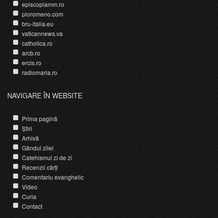
episcopiamm.ro
pioromeno.com
bru-italia.eu
vaticannews.va
catholica.ro
arcb.ro
ercis.ro
radiomaria.ro
NAVIGARE ÎN WEBSITE
Prima pagină
Știri
Arhivă
Gândul zilei
Catehismul zi de zi
Recenzii cărți
Comentariu evanghelic
Video
Curia
Contact