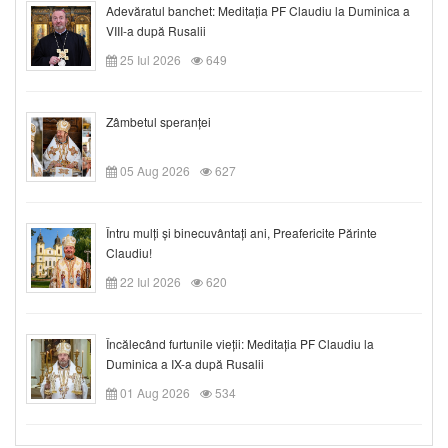
Adevăratul banchet: Meditația PF Claudiu la Duminica a
VIII-a după Rusalii
25 Iul 2026
649
Zâmbetul speranței
05 Aug 2026
627
Întru mulți și binecuvântați ani, Preafericite Părinte
Claudiu!
22 Iul 2026
620
Încălecând furtunile vieții: Meditația PF Claudiu la
Duminica a IX-a după Rusalii
01 Aug 2026
534