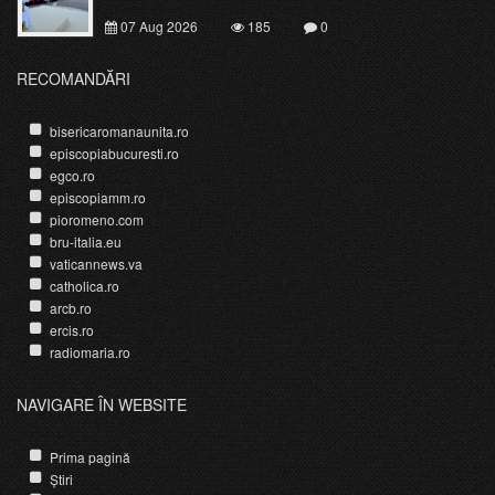
07 Aug 2026
185
0
RECOMANDĂRI
bisericaromanaunita.ro
episcopiabucuresti.ro
egco.ro
episcopiamm.ro
pioromeno.com
bru-italia.eu
vaticannews.va
catholica.ro
arcb.ro
ercis.ro
radiomaria.ro
NAVIGARE ÎN WEBSITE
Prima pagină
Știri