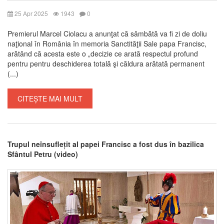
25 Apr 2025
1943
0
Premierul Marcel Ciolacu a anunţat că sâmbătă va fi zi de doliu
naţional în România în memoria Sanctităţii Sale papa Francisc,
arătând că acesta este o „decizie ce arată respectul profund
pentru pentru deschiderea totală şi căldura arătată permanent
(...)
CITEȘTE MAI MULT
Trupul neînsuflețit al papei Francisc a fost dus în bazilica
Sfântul Petru (video)