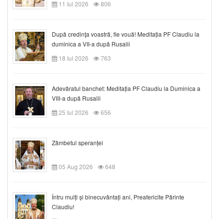
11 Iul 2026
806
După credinţa voastră, fie vouă! Meditația PF Claudiu la
duminica a VII-a după Rusalii
18 Iul 2026
763
Adevăratul banchet: Meditația PF Claudiu la Duminica a
VIII-a după Rusalii
25 Iul 2026
656
Zâmbetul speranței
05 Aug 2026
648
Întru mulți și binecuvântați ani, Preafericite Părinte
Claudiu!