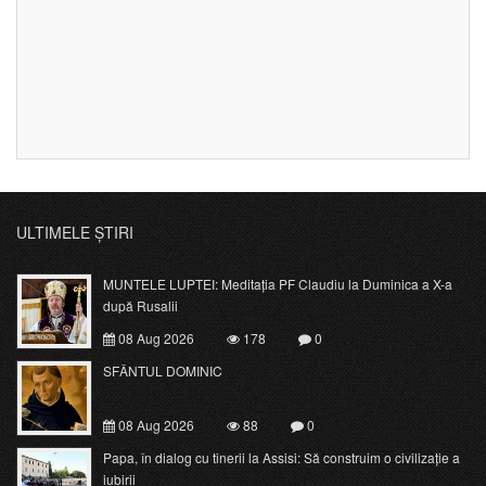
ULTIMELE ȘTIRI
MUNTELE LUPTEI: Meditația PF Claudiu la Duminica a X-a
după Rusalii
08 Aug 2026
178
0
SFÂNTUL DOMINIC
08 Aug 2026
88
0
Papa, în dialog cu tinerii la Assisi: Să construim o civilizație a
iubirii