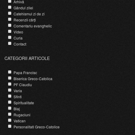
Arhivă
Gândul zilei
Catehismul zi de zi
Recenzii cărți
Comentariu evanghelic
Video
Curia
Contact
CATEGORII ARTICOLE
Papa Francisc
Biserica Greco-Catolica
PF Claudiu
Varia
Sfinti
Spiritualitate
Blaj
Rugaciuni
Vatican
Personalitati Greco-Catolice