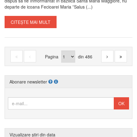
dispus să fie înmormântat în bazilica Santa Maria Maggiore, nu
departe de icoana Fecioarei Maria ”Salus (...)
CITEȘTE MAI MULT
Pagina
din
486
Abonare newsletter
Vizualizare știri din data