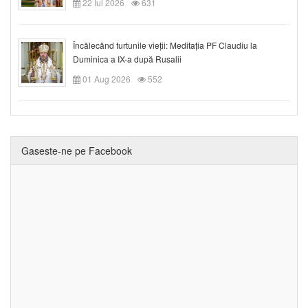
22 Iul 2026
631
Încălecând furtunile vieții: Meditația PF Claudiu la
Duminica a IX-a după Rusalii
01 Aug 2026
552
Gaseste-ne pe Facebook