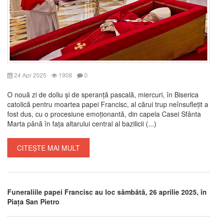
24 Apr 2025
1908
0
O nouă zi de doliu și de speranță pascală, miercuri, în Biserica
catolică pentru moartea papei Francisc, al cărui trup neînsuflețit a
fost dus, cu o procesiune emoționantă, din capela Casei Sfânta
Marta până în fața altarului central al bazilicii (...)
CITEȘTE MAI MULT
Funeraliile papei Francisc au loc sâmbătă, 26 aprilie 2025, în
Piața San Pietro