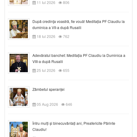
11 Iul 2026
806
După credinţa voastră, fie vouă! Meditația PF Claudiu la
duminica a VII-a după Rusalii
18 Iul 2026
762
Adevăratul banchet: Meditația PF Claudiu la Duminica a
VIII-a după Rusalii
25 Iul 2026
655
Zâmbetul speranței
05 Aug 2026
646
Întru mulți și binecuvântați ani, Preafericite Părinte
Claudiu!