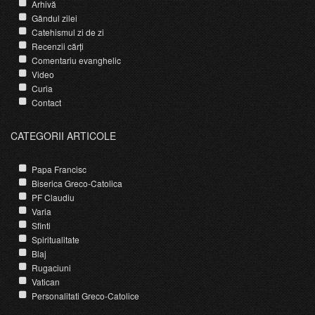
Arhivă
Gândul zilei
Catehismul zi de zi
Recenzii cărți
Comentariu evanghelic
Video
Curia
Contact
CATEGORII ARTICOLE
Papa Francisc
Biserica Greco-Catolica
PF Claudiu
Varia
Sfinti
Spiritualitate
Blaj
Rugaciuni
Vatican
Personalitati Greco-Catolice