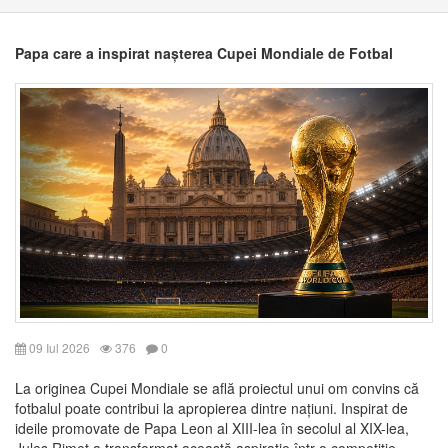
Papa care a inspirat nașterea Cupei Mondiale de Fotbal
09 Iul 2026
376
0
La originea Cupei Mondiale se află proiectul unui om convins că
fotbalul poate contribui la apropierea dintre națiuni. Inspirat de
ideile promovate de Papa Leon al XIII-lea în secolul al XIX-lea,
Jules Rimet a transformat această aspirație într-o competiție