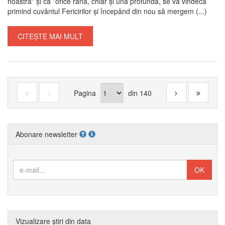
noastră” și că ”orice rană, chiar și una profundă, se va vindeca
primind cuvântul Fericirilor și începând din nou să mergem (...)
CITEȘTE MAI MULT
Pagina
din
140
Abonare newsletter
Vizualizare știri din data