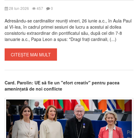
28 Iun 2026
457
0
Adresându-se cardinalilor reuniți vineri, 26 iunie a.c., în Aula Paul
al VI-lea, în cadrul primei sesiuni de lucru a acestui al doilea
consistoriu extraordinar din pontificatul său, după cel din 7-8
ianuarie a.c., Papa Leon a spus: "Dragi frați cardinali, (...)
CITEȘTE MAI MULT
Card. Parolin: UE să fie un "efort creativ" pentru pacea
amenințată de noi conflicte