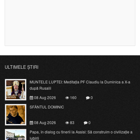
ULTIMELE ȘTIRI
MUNTELE LUPTEI: Meditația PF Claudiu la Duminica a X-a
după Rusalii
08 Aug 2026
160
0
SFÂNTUL DOMINIC
08 Aug 2026
83
0
Papa, în dialog cu tinerii la Assisi: Să construim o civilizație a
iubirii