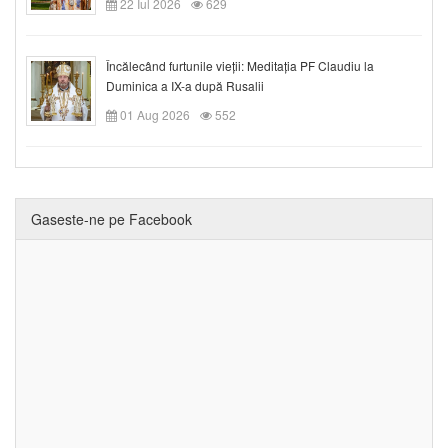
22 Iul 2026
629
Încălecând furtunile vieții: Meditația PF Claudiu la
Duminica a IX-a după Rusalii
01 Aug 2026
552
Gaseste-ne pe Facebook