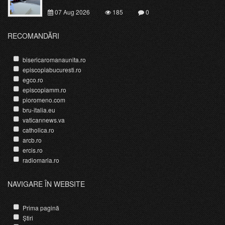
07 Aug 2026
185
0
RECOMANDĂRI
bisericaromanaunita.ro
episcopiabucuresti.ro
egco.ro
episcopiamm.ro
pioromeno.com
bru-italia.eu
vaticannews.va
catholica.ro
arcb.ro
ercis.ro
radiomaria.ro
NAVIGARE ÎN WEBSITE
Prima pagină
Știri