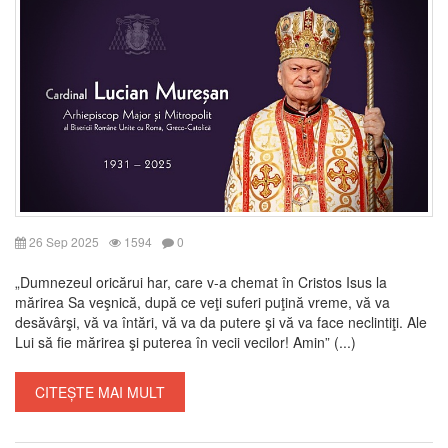
26 Sep 2025
1594
0
„Dumnezeul oricărui har, care v-a chemat în Cristos Isus la
mărirea Sa veşnică, după ce veţi suferi puţină vreme, vă va
desăvârşi, vă va întări, vă va da putere şi vă va face neclintiţi. Ale
Lui să fie mărirea şi puterea în vecii vecilor! Amin” (...)
CITEȘTE MAI MULT