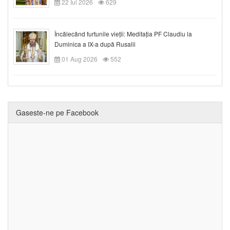
22 Iul 2026
629
Încălecând furtunile vieții: Meditația PF Claudiu la
Duminica a IX-a după Rusalii
01 Aug 2026
552
Gaseste-ne pe Facebook