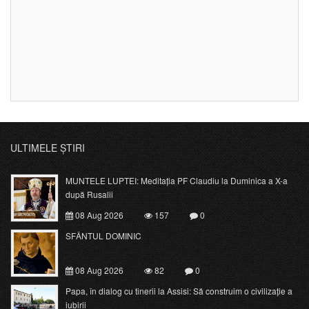
ULTIMELE ȘTIRI
MUNTELE LUPTEI: Meditația PF Claudiu la Duminica a X-a
după Rusalii
08 Aug 2026
157
0
SFÂNTUL DOMINIC
08 Aug 2026
82
0
Papa, în dialog cu tinerii la Assisi: Să construim o civilizație a
iubirii