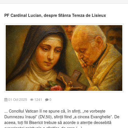
PF Cardinal Lucian, despre Sfânta Tereza de Lisieux
01 Oct 2025
1241
0
... Conciliul Vatican II ne spune că, în sfinți, „ne vorbește
Dumnezeu însuși” (DV,50), sfinții fiind „a cincea Evanghelie”. De
aceea, toți fiii Bisericii trebuie să acorde o atenție deosebită
experienței spirituale a sfinților, de care (...)