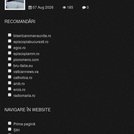
07 Aug 2026
185
0
RECOMANDĂRI
bisericaromanaunita.ro
episcopiabucuresti.ro
egco.ro
episcopiamm.ro
pioromeno.com
bru-italia.eu
vaticannews.va
catholica.ro
arcb.ro
ercis.ro
radiomaria.ro
NAVIGARE ÎN WEBSITE
Prima pagină
Știri