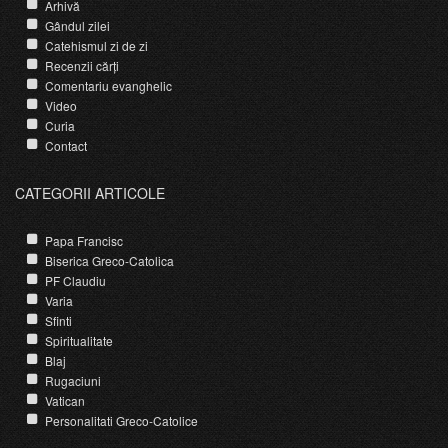
Arhivă
Gândul zilei
Catehismul zi de zi
Recenzii cărți
Comentariu evanghelic
Video
Curia
Contact
CATEGORII ARTICOLE
Papa Francisc
Biserica Greco-Catolica
PF Claudiu
Varia
Sfinti
Spiritualitate
Blaj
Rugaciuni
Vatican
Personalitati Greco-Catolice