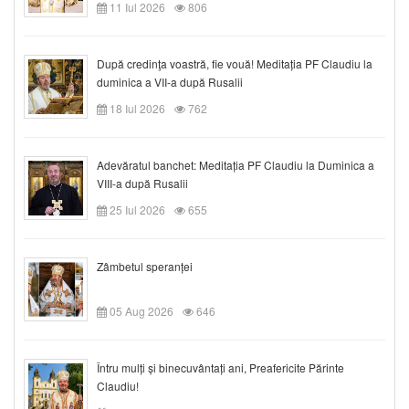
11 Iul 2026
806
După credinţa voastră, fie vouă! Meditația PF Claudiu la
duminica a VII-a după Rusalii
18 Iul 2026
762
Adevăratul banchet: Meditația PF Claudiu la Duminica a
VIII-a după Rusalii
25 Iul 2026
655
Zâmbetul speranței
05 Aug 2026
646
Întru mulți și binecuvântați ani, Preafericite Părinte
Claudiu!