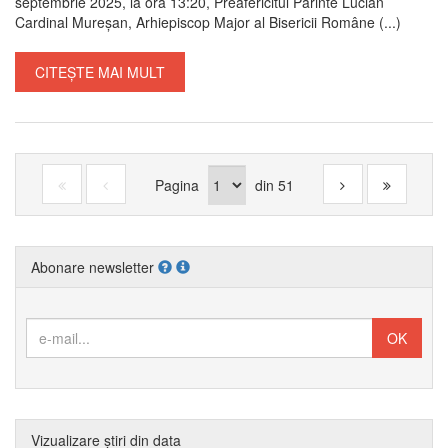
septembrie 2025, la ora 13:20, Preafericitul Părinte Lucian
Cardinal Mureșan, Arhiepiscop Major al Bisericii Române (...)
CITEȘTE MAI MULT
Pagina
din
51
Abonare newsletter
Vizualizare știri din data