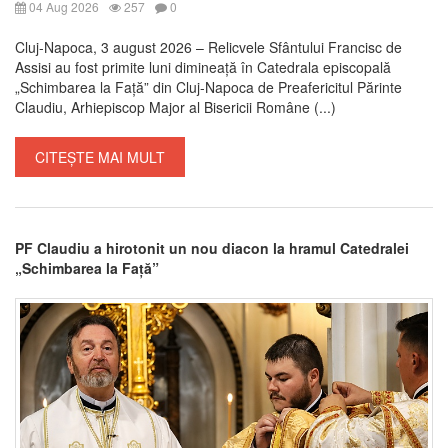
04 Aug 2026
257
0
Cluj-Napoca, 3 august 2026 – Relicvele Sfântului Francisc de
Assisi au fost primite luni dimineață în Catedrala episcopală
„Schimbarea la Față” din Cluj-Napoca de Preafericitul Părinte
Claudiu, Arhiepiscop Major al Bisericii Române (...)
CITEȘTE MAI MULT
PF Claudiu a hirotonit un nou diacon la hramul Catedralei
„Schimbarea la Față”