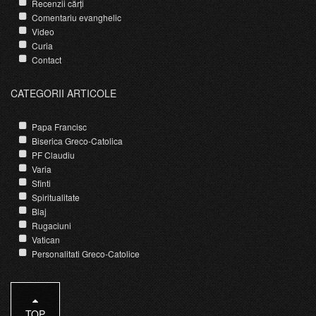
Recenzii cărți
Comentariu evanghelic
Video
Curia
Contact
CATEGORII ARTICOLE
Papa Francisc
Biserica Greco-Catolica
PF Claudiu
Varia
Sfinti
Spiritualitate
Blaj
Rugaciuni
Vatican
Personalitati Greco-Catolice
TOP