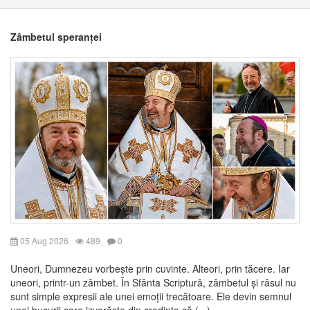
Zâmbetul speranței
05 Aug 2026
489
0
Uneori, Dumnezeu vorbește prin cuvinte. Alteori, prin tăcere. Iar
uneori, printr-un zâmbet. În Sfânta Scriptură, zâmbetul și râsul nu
sunt simple expresii ale unei emoții trecătoare. Ele devin semnul
unei bucurii care izvorăște din credința că (...)