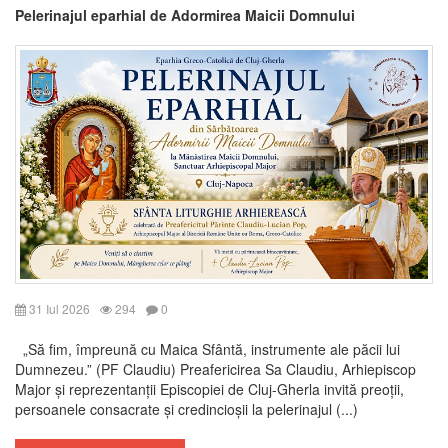
Pelerinajul eparhial de Adormirea Maicii Domnului
31 Iul 2026
294
0
„Să fim, împreună cu Maica Sfântă, instrumente ale păcii lui
Dumnezeu.” (PF Claudiu) Preafericirea Sa Claudiu, Arhiepiscop
Major și reprezentanții Episcopiei de Cluj-Gherla invită preoții,
persoanele consacrate și credincioșii la pelerinajul (...)