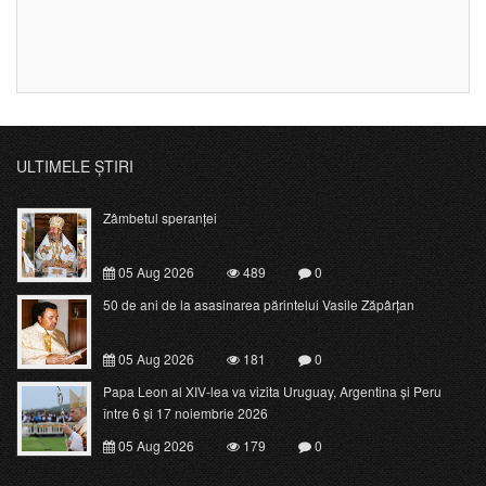
ULTIMELE ȘTIRI
Zâmbetul speranței
05 Aug 2026
489
0
50 de ani de la asasinarea părintelui Vasile Zăpârțan
05 Aug 2026
181
0
Papa Leon al XIV-lea va vizita Uruguay, Argentina și Peru
între 6 și 17 noiembrie 2026
05 Aug 2026
179
0