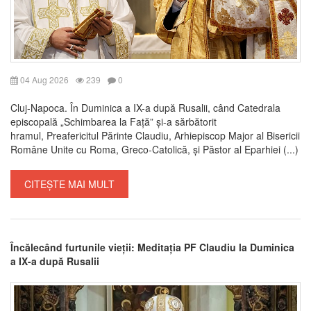
04 Aug 2026
239
0
Cluj-Napoca. În Duminica a IX-a după Rusalii, când Catedrala
episcopală „Schimbarea la Față” și-a sărbătorit
hramul, Preafericitul Părinte Claudiu, Arhiepiscop Major al Bisericii
Române Unite cu Roma, Greco-Catolică, și Păstor al Eparhiei (...)
CITEȘTE MAI MULT
Încălecând furtunile vieții: Meditația PF Claudiu la Duminica
a IX-a după Rusalii