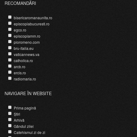
RECOMANDĂRI
bisericaromanaunita.ro
episcopiabucuresti.ro
egco.ro
episcopiamm.ro
pioromeno.com
bru-italia.eu
vaticannews.va
catholica.ro
arcb.ro
ercis.ro
radiomaria.ro
NAVIGARE ÎN WEBSITE
Prima pagină
Știri
Arhivă
Gândul zilei
Catehismul zi de zi