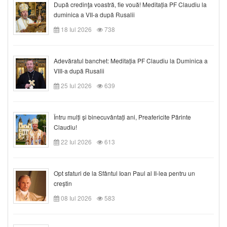
După credinţa voastră, fie vouă! Meditația PF Claudiu la
duminica a VII-a după Rusalii
18 Iul 2026
738
Adevăratul banchet: Meditația PF Claudiu la Duminica a
VIII-a după Rusalii
25 Iul 2026
639
Întru mulți și binecuvântați ani, Preafericite Părinte
Claudiu!
22 Iul 2026
613
Opt sfaturi de la Sfântul Ioan Paul al II-lea pentru un
creștin
08 Iul 2026
583