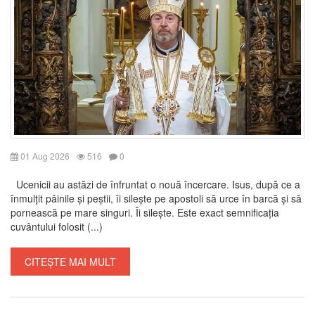
01 Aug 2026
516
0
Ucenicii au astăzi de înfruntat o nouă încercare. Isus, după ce a
înmulțit pâinile și peștii, îi silește pe apostoli să urce în barcă și să
pornească pe mare singuri. Îi silește. Este exact semnificația
cuvântului folosit (...)
CITEȘTE MAI MULT