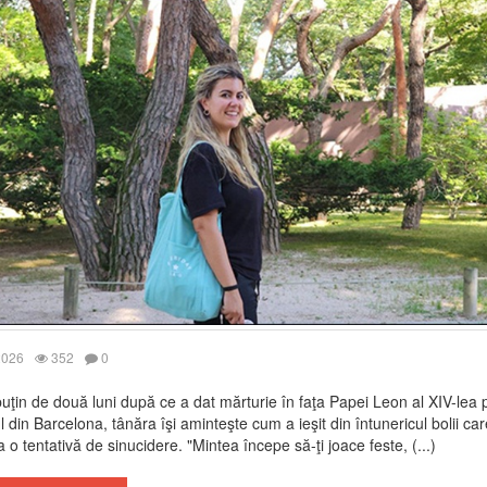
2026
352
0
uţin de două luni după ce a dat mărturie în faţa Papei Leon al XIV-lea 
l din Barcelona, tânăra îşi aminteşte cum a ieşit din întunericul bolii ca
a o tentativă de sinucidere. "Mintea începe să-ţi joace feste, (...)