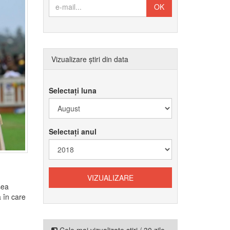
Vizualizare știri din data
Selectați luna
Selectați anul
sea
a în care
)