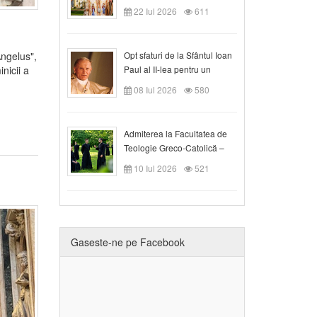
Claudiu!
22 Iul 2026
611
Opt sfaturi de la Sfântul Ioan
Angelus",
Paul al II-lea pentru un
nicii a
creștin
08 Iul 2026
580
Admiterea la Facultatea de
Teologie Greco-Catolică –
Departamentul Blaj în anul
10 Iul 2026
521
universitar 2026/2027
Gaseste-ne pe Facebook