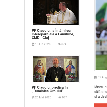
PF Claudiu, la Întâlnirea
Intereparhială a Familiilor,
CMD - Cluj
15 Iun 2026
674
05 Aug
Miercuri
PF Claudiu, predica în
„Duminica Orbului”
călători
și-a des
20 Mai 2026
937