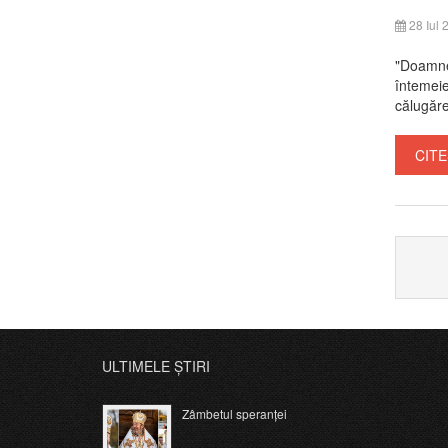
28 Iul 
"Doamne,
întemeie
călugăre
CITE
ULTIMELE ȘTIRI
Zâmbetul speranței