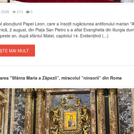
 2026
213
0
ul alocuțiunii Papei Leon, care a însoțit rugăciunea antifonului marian "
ică, 2 august, din Piața San Pietro s-a aflat Evanghelia din liturgia dumi
peste an, după sfântul Matei, capitolul 14. Evidențiind (...)
ȘTE MAI MULT
area "Sfânta Maria a Zăpezii”, miracolul ”ninsorii” din Roma