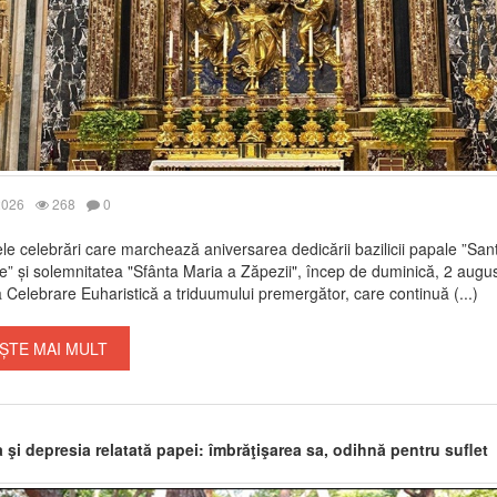
2026
268
0
e celebrări care marchează aniversarea dedicării bazilicii papale ”San
” și solemnitatea "Sfânta Maria a Zăpezii", încep de duminică, 2 august
 Celebrare Euharistică a triduumului premergător, care continuă (...)
ȘTE MAI MULT
 şi depresia relatată papei: îmbrăţişarea sa, odihnă pentru suflet