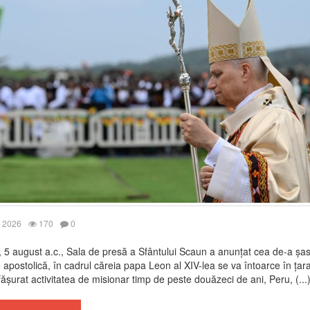
 2026
170
0
, 5 august a.c., Sala de presă a Sfântului Scaun a anunțat cea de-a șa
e apostolică, în cadrul căreia papa Leon al XIV-lea se va întoarce în țar
fășurat activitatea de misionar timp de peste douăzeci de ani, Peru, (...