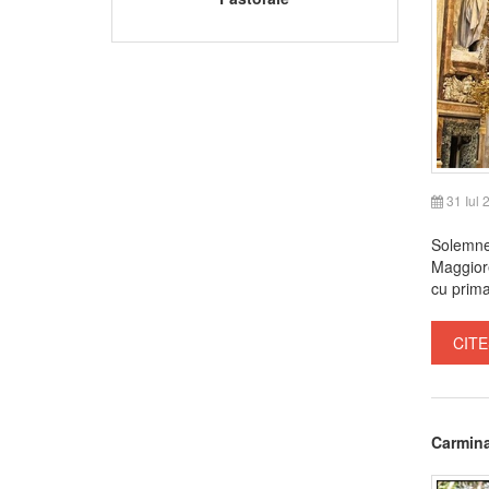
31 Iul 
Solemnel
Maggiore
cu prima
CITE
Carmina