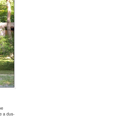
pe
re a dus-