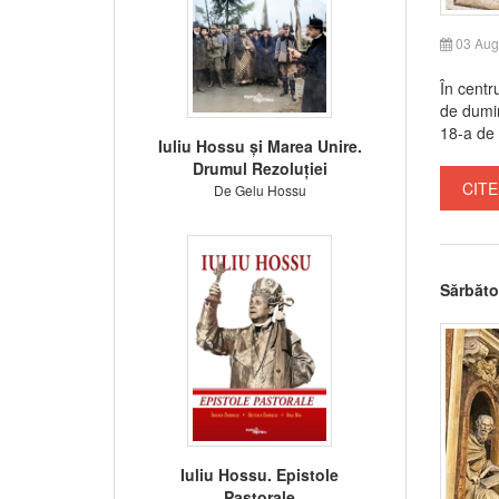
03 Aug
În centr
de dumin
18-a de 
Iuliu Hossu și Marea Unire.
Drumul Rezoluției
CITE
De Gelu Hossu
Sărbăto
Iuliu Hossu. Epistole
Pastorale