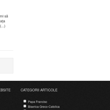
mi să
iața
...)
EBSITE
CATEGORII ARTICOLE
Papa Francisc
Biserica Greco-Catolica