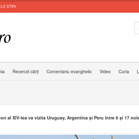
LE ȘTIRI
Zâmb
nia
Recenzii cărți
Comentariu evanghelic
Video
Curia
L
on al XIV-lea va vizita Uruguay, Argentina și Peru între 6 și 17 no