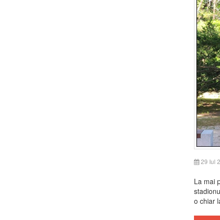
29 Iul 
La mai p
stadionu
o chiar l