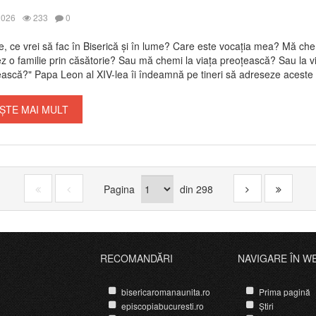
2026
233
0
 ce vrei să fac în Biserică și în lume? Care este vocația mea? Mă che
z o familie prin căsătorie? Sau mă chemi la viața preoțească? Sau la v
ască?" Papa Leon al XIV-lea îi îndeamnă pe tineri să adreseze aceste (
ȘTE MAI MULT
Pagina
din
298
RECOMANDĂRI
NAVIGARE ÎN W
bisericaromanaunita.ro
Prima pagină
episcopiabucuresti.ro
Știri