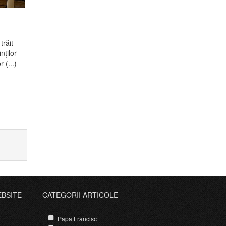
răit
nților
 (...)
EBSITE
CATEGORII ARTICOLE
Papa Francisc