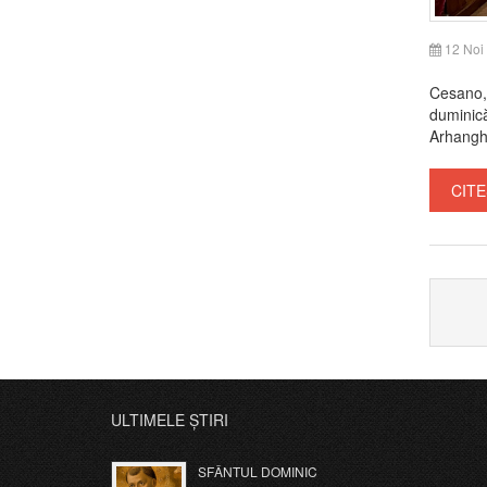
12 Noi
Cesano, 
duminică 
Arhanghe
CITE
ULTIMELE ȘTIRI
SFÂNTUL DOMINIC