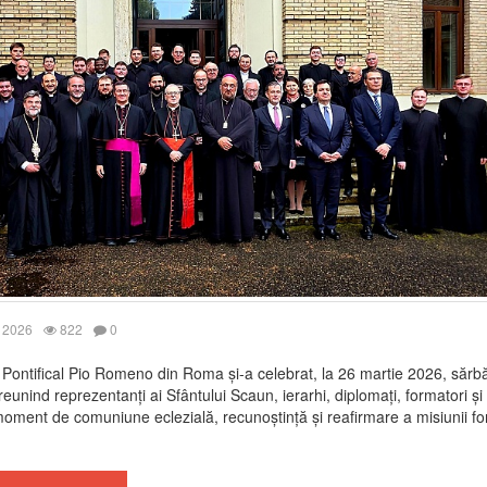
 2026
822
0
 Pontifical Pio Romeno din Roma și-a celebrat, la 26 martie 2026, sărb
reunind reprezentanți ai Sfântului Scaun, ierarhi, diplomați, formatori și
moment de comuniune eclezială, recunoștință și reafirmare a misiunii f