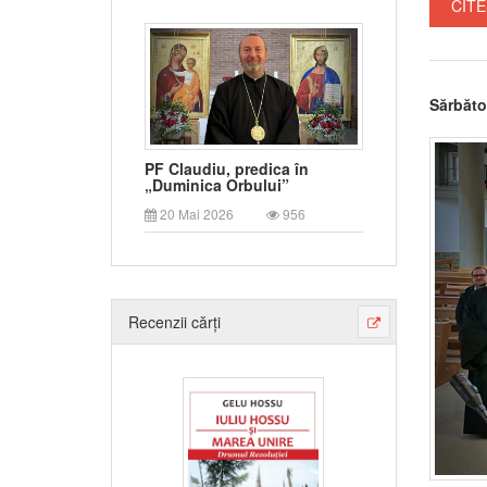
CITE
Sărbăto
PF Claudiu, predica în
„Duminica Orbului”
20 Mai 2026
956
Recenzii cărți