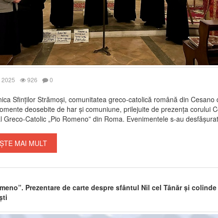
 2025
926
0
ica Sfinților Strămoși, comunitatea greco-catolică română din Cesano
momente deosebite de har și comuniune, prilejuite de prezența corului C
al Greco-Catolic „Pio Romeno” din Roma. Evenimentele s-au desfășurat î
ȘTE MAI MULT
meno”. Prezentare de carte despre sfântul Nil cel Tânăr și colinde
ti