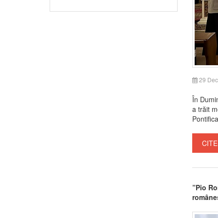
29 Dec
În Dumin
a trăit 
Pontific
CITE
”Pio Ro
româneș