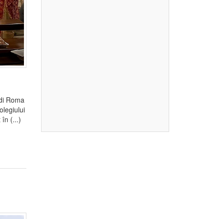
 di Roma
olegiului
n (...)