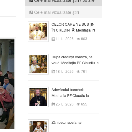
Cele mai vizualizate știri / 30 zile
Cele mai vizualizate știri
CELOR CARE NE SUSȚIN
ÎN CREDINȚĂ: Meditația PF
Claudiu la Duminica a VI-a
11 Iul 2026
803
după Rusalii
După credinţa voastră, fie
vouă! Meditația PF Claudiu la
duminica a VII-a după Rusalii
18 Iul 2026
761
Adevăratul banchet:
Meditația PF Claudiu la
Duminica a VIII-a după
25 Iul 2026
655
Rusalii
Zâmbetul speranței