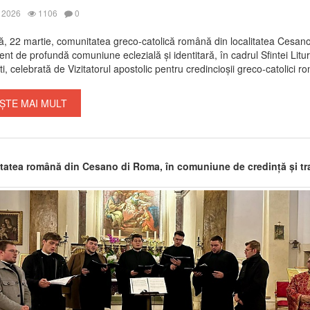
 2026
1106
0
, 22 martie, comunitatea greco-catolică română din localitatea Cesano 
t de profundă comuniune eclezială și identitară, în cadrul Sfintei Litur
i, celebrată de Vizitatorul apostolic pentru credincioșii greco-catolici rom
ȘTE MAI MULT
atea română din Cesano di Roma, în comuniune de credință și tra