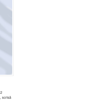
22
, scrisă