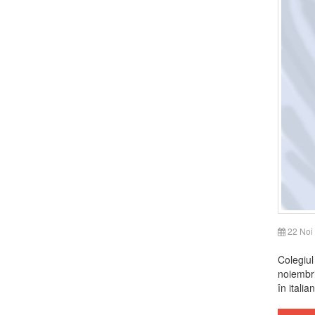
22 Noi
Colegiul
noiembrie
în italia