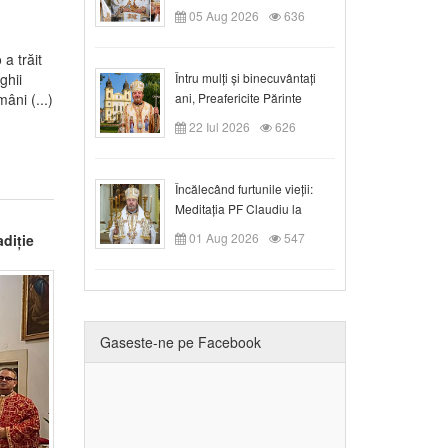
05 Aug 2026
636
a trăit
Întru mulți și binecuvântați
ghii
ani, Preafericite Părinte
âni (...)
Claudiu!
22 Iul 2026
626
Încălecând furtunile vieții:
Meditația PF Claudiu la
Duminica a IX-a după Rusalii
01 Aug 2026
547
diție
Gaseste-ne pe Facebook