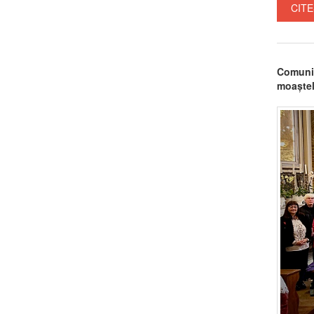
CITE
Comunit
moaștel