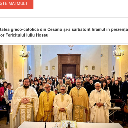
ȘTE MAI MULT
atea greco-catolică din Cesano și-a sărbătorit hramul în prezența
or Fericitului Iuliu Hossu