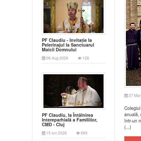
PF Claudiu - Invitație la
Pelerinajul la Sanctuarul
Maicii Domnului
06 Aug 2026
128
27 Mar
Colegiul
anuală, 
PF Claudiu, la Întâlnirea
Intereparhială a Familiilor,
într-un 
CMD - Cluj
(...)
15 Iun 2026
693