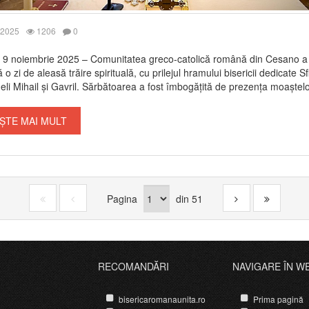
 2025
1206
0
9 noiembrie 2025 – Comunitatea greco-catolică română din Cesano a t
o zi de aleasă trăire spirituală, cu prilejul hramului bisericii dedicate Sfi
li Mihail și Gavril. Sărbătoarea a fost îmbogățită de prezența moaștelor
ȘTE MAI MULT
Pagina
din
51
RECOMANDĂRI
NAVIGARE ÎN W
bisericaromanaunita.ro
Prima pagină