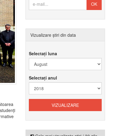
Vizualizare știri din data
Selectați luna
Selectați anul
ătoarea
 studenți
ormative