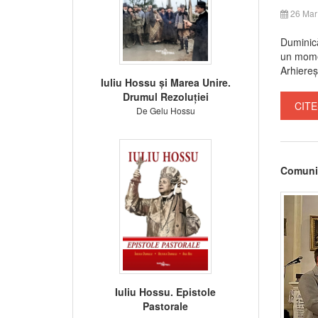
26 Mar
Duminică
un momen
Arhiereșt
Iuliu Hossu și Marea Unire.
Drumul Rezoluției
CITE
De Gelu Hossu
Comunit
Iuliu Hossu. Epistole
Pastorale