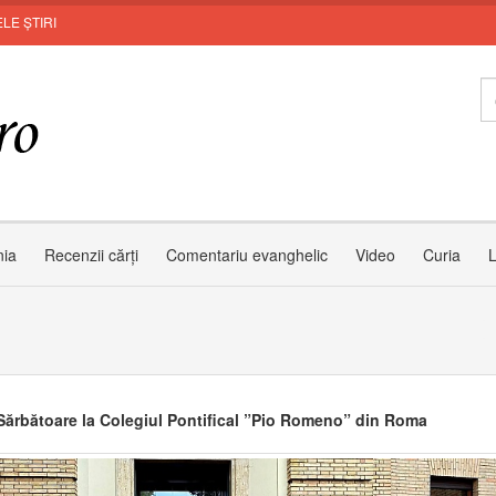
LE ȘTIRI
SFÂN
nia
Recenzii cărți
Comentariu evanghelic
Video
Curia
L
ărbătoare la Colegiul Pontifical ”Pio Romeno” din Roma